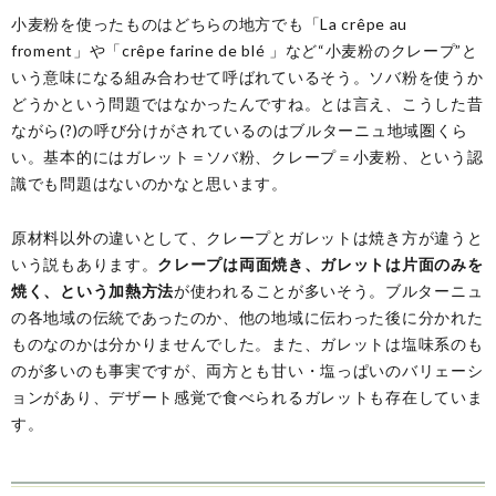
小麦粉を使ったものはどちらの地方でも「La crêpe au
froment」や「crêpe farine de blé 」など“小麦粉のクレープ”と
いう意味になる組み合わせて呼ばれているそう。ソバ粉を使うか
どうかという問題ではなかったんですね。とは言え、こうした昔
ながら(?)の呼び分けがされているのはブルターニュ地域圏くら
い。基本的にはガレット＝ソバ粉、クレープ＝小麦粉、という認
識でも問題はないのかなと思います。
原材料以外の違いとして、クレープとガレットは焼き方が違うと
いう説もあります。
クレープは両面焼き、ガレットは片面のみを
焼く、という加熱方法
が使われることが多いそう。ブルターニュ
の各地域の伝統であったのか、他の地域に伝わった後に分かれた
ものなのかは分かりませんでした。また、ガレットは塩味系のも
のが多いのも事実ですが、両方とも甘い・塩っぱいのバリェーシ
ョンがあり、デザート感覚で食べられるガレットも存在していま
す。