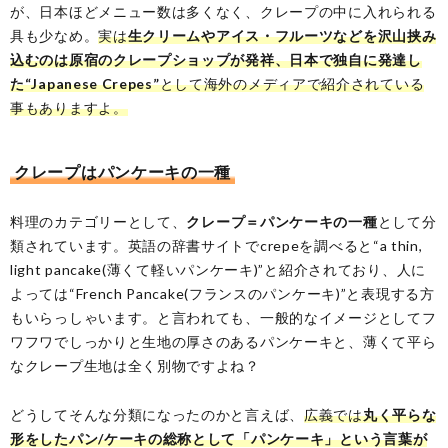
が、日本ほどメニュー数は多くなく、クレープの中に入れられる
具も少なめ。
実は
生クリームやアイス・フルーツなどを沢山挟み
込むのは原宿のクレープショップが発祥、日本で独自に発達し
た“Japanese Crepes”
として海外のメディアで紹介されている
事もありますよ。
クレープはパンケーキの一種
料理のカテゴリーとして、
クレープ＝パンケーキの一種
として分
類されています。英語の辞書サイトでcrepeを調べると“a thin,
light pancake(薄くて軽いパンケーキ)”と紹介されており、人に
よっては“French Pancake(フランスのパンケーキ)”と表現する方
もいらっしゃいます。と言われても、一般的なイメージとしてフ
ワフワでしっかりと生地の厚さのあるパンケーキと、薄くて平ら
なクレープ生地は全く別物ですよね？
どうしてそんな分類になったのかと言えば、
広義では
丸く平らな
形をしたパン/ケーキの総称として「パンケーキ」という言葉が