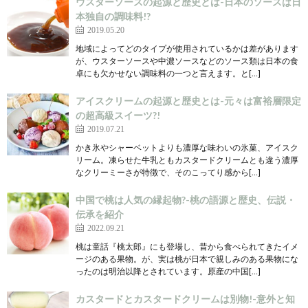
ウスターソースの起源と歴史とは-日本のソースは日
本独自の調味料!?
2019.05.20
地域によってどのタイプが使用されているかは差があります
が、ウスターソースや中濃ソースなどのソース類は日本の食
卓にも欠かせない調味料の一つと言えます。と[…]
アイスクリームの起源と歴史とは-元々は富裕層限定
の超高級スイーツ?!
2019.07.21
かき氷やシャーベットよりも濃厚な味わいの氷菓、アイスク
リーム。凍らせた牛乳ともカスタードクリームとも違う濃厚
なクリーミーさが特徴で、そのこってり感から[…]
中国で桃は人気の縁起物?-桃の語源と歴史、伝説・
伝承を紹介
2022.09.21
桃は童話『桃太郎』にも登場し、昔から食べられてきたイメ
ージのある果物。が、実は桃が日本で親しみのある果物にな
ったのは明治以降とされています。原産の中国[…]
カスタードとカスタードクリームは別物!-意外と知