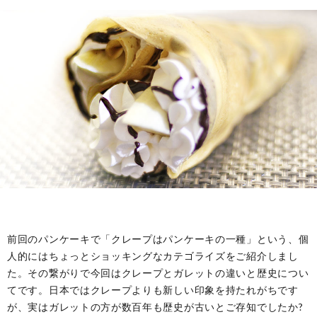
ル
事・
の
ー
季
由
ツ
節
来
と
の
や
歴
風
意
史
習
味
前回のパンケーキで「クレープはパンケーキの一種」という、個
人的にはちょっとショッキングなカテゴライズをご紹介しまし
た。その繋がりで今回はクレープとガレットの違いと歴史につい
てです。日本ではクレープよりも新しい印象を持たれがちです
が、実はガレットの方が数百年も歴史が古いとご存知でしたか?