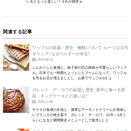
いるともっと楽しい！それが雑学ｗ
関連する記事
ワッフルの起源・歴史・種類について-ルーツは古代
ギリシア? なぜベルギーが有名?
2019.08.18
ふんわりした食感と、格子状の凹凸模様が可愛らしいワッフ
ル。日本でも一時期ちょっとしたブームになって、ワッフル
を売るお店が増えましたし、お家でワッフルが[…]
ガレット・デ・ロワの起源と歴史 -新年に食べる理
由・キングケーキとの違いは?
2020.12.09
サクホロ食感の生地と、濃厚なアーモンドクリームが美味し
いフランスの焼き菓子、ガレット・デ・ロワ。12月～1月く
らいになると期間限定メニューとして販売し[…]