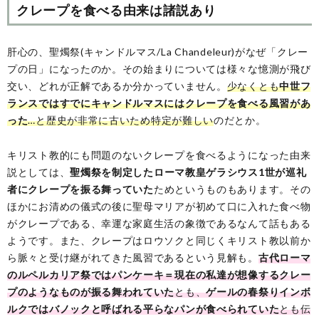
クレープを食べる由来は諸説あり
肝心の、聖燭祭(キャンドルマス/La Chandeleur)がなぜ「クレー
プの日」になったのか。その始まりについては様々な憶測が飛び
交い、どれが正解であるか分かっていません。
少なくとも
中世フ
ランスではすでにキャンドルマスにはクレープを食べる風習があ
った
…と歴史が非常に古いため特定が難しい
のだとか。
キリスト教的にも問題のないクレープを食べるようになった由来
説としては、
聖燭祭を制定したローマ教皇ゲラシウス1世が巡礼
者にクレープを振る舞っていた
ためというものもあります。その
ほかにお清めの儀式の後に聖母マリアが初めて口に入れた食べ物
がクレープである、幸運な家庭生活の象徴であるなんて話もある
ようです。また、クレープはロウソクと同じくキリスト教以前か
ら脈々と受け継がれてきた風習であるという見解も。
古代ローマ
のルペルカリア祭ではパンケーキ＝現在の私達が想像するクレー
プのようなものが振る舞われていた
とも、
ゲールの春祭りインボ
ルクではバノックと呼ばれる平らなパンが食べられていた
とも伝