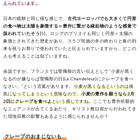
えられています。
日本の鏡餅と同じ様な感じで、
古代ヨーロッパでも大きくて円形
の食べ物は太陽を象徴する＝豊作に繋がる縁起物のような感覚で
扱われていたそう
[5]。ロシアのブリヌイも同じく円形＝太陽の
象徴とされてきた歴史があり、スラブ民族の冬の終わりと春の到
来を祝うお祭りで使われていたと伝えられていますから、どこの
人も考えることは似ていますね。
余談ですが、フランスでは聖燭祭の言い伝えとして“小麦が黒く
なるのが嫌ならば聖燭祭の日(La Chandeleur)にクレープを食べ
なさい。”という言葉があります。
小麦が黒くなるというのは病
気になってしまうという意味なので、
小麦の豊作を願うなら2月
2日にクレープを食べよ
という感じですね。
ここでも豊作祈願的
なニュアンスが出てくるあたり、キリスト教以前から行われてき
た現地宗教の影響もあるように感じられませんか？
クレープのおまじないも…