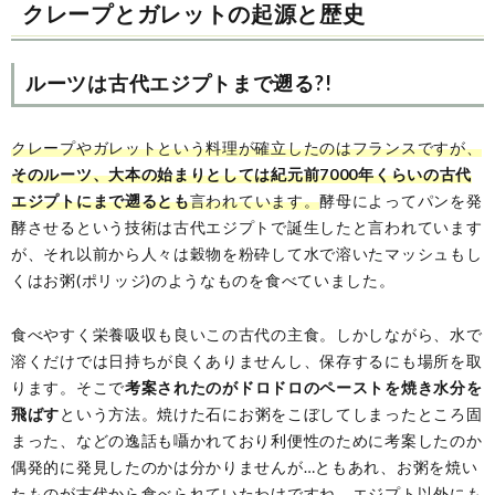
クレープとガレットの起源と歴史
ルーツは古代エジプトまで遡る?!
クレープやガレットという料理が確立したのはフランスですが、
そのルーツ、大本の始まりとしては紀元前7000年くらいの古代
エジプトにまで遡るとも
言われています。
酵母によってパンを発
酵させるという技術は古代エジプトで誕生したと言われています
が、それ以前から人々は穀物を粉砕して水で溶いたマッシュもし
くはお粥(ポリッジ)のようなものを食べていました。
食べやすく栄養吸収も良いこの古代の主食。しかしながら、水で
溶くだけでは日持ちが良くありませんし、保存するにも場所を取
ります。そこで
考案されたのがドロドロのペーストを焼き水分を
飛ばす
という方法。焼けた石にお粥をこぼしてしまったところ固
まった、などの逸話も囁かれており利便性のために考案したのか
偶発的に発見したのかは分かりませんが…ともあれ、お粥を焼い
たものが古代から食べられていたわけですね。エジプト以外にも