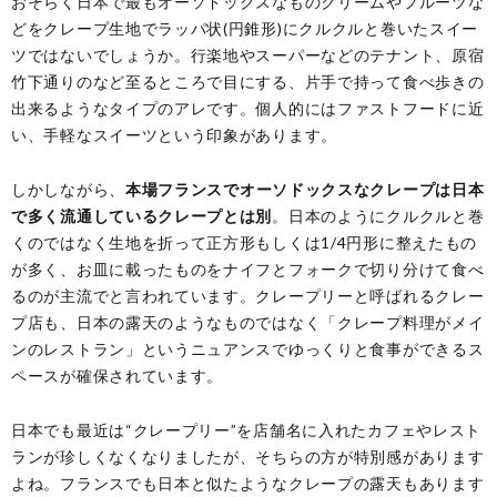
おそらく日本で最もオーソドックスなものクリームやフルーツな
どをクレープ生地でラッパ状(円錐形)にクルクルと巻いたスイー
ツではないでしょうか。行楽地やスーパーなどのテナント、原宿
竹下通りのなど至るところで目にする、片手で持って食べ歩きの
出来るようなタイプのアレです。個人的にはファストフードに近
い、手軽なスイーツという印象があります。
しかしながら、
本場フランスでオーソドックスなクレープは日本
で多く流通しているクレープとは別
。日本のようにクルクルと巻
くのではなく生地を折って正方形もしくは1/4円形に整えたもの
が多く、お皿に載ったものをナイフとフォークで切り分けて食べ
るのが主流でと言われています。クレープリーと呼ばれるクレー
プ店も、日本の露天のようなものではなく「クレープ料理がメイ
ンのレストラン」というニュアンスでゆっくりと食事ができるス
ペースが確保されています。
日本でも最近は“クレープリー”を店舗名に入れたカフェやレスト
ランが珍しくなくなりましたが、そちらの方が特別感があります
よね。フランスでも日本と似たようなクレープの露天もあります