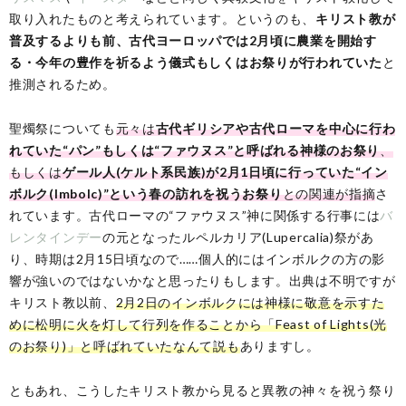
取り入れたものと考えられています。というのも、
キリスト教が
普及するよりも前、古代ヨーロッパでは2月頃に農業を開始す
る・今年の豊作を祈るよう儀式もしくはお祭りが行われていた
と
推測されるため。
聖燭祭についても
元々は
古代ギリシアや古代ローマを中心に行わ
れていた“パン”もしくは“ファウヌス”と呼ばれる神様のお祭り
、
もしくは
ゲール人(ケルト系民族)が2月1日頃に行っていた“イン
ボルク(Imbolc)”という春の訪れを祝うお祭り
との関連が指摘
さ
れています。古代ローマの“ファウヌス”神に関係する行事には
バ
レンタインデー
の元となったルペルカリア(Lupercalia)祭があ
り、時期は2月15日頃なので……個人的にはインボルクの方の影
響が強いのではないかなと思ったりもします。出典は不明ですが
キリスト教以前、
2月2日のインボルクには神様に敬意を示すた
めに松明に火を灯して行列を作ることから「Feast of Lights(光
のお祭り)」と呼ばれていたなんて説も
ありますし。
ともあれ、こうしたキリスト教から見ると異教の神々を祝う祭り