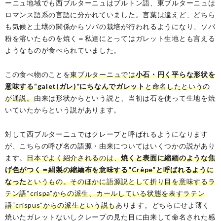
ーニュ地域でも西ブルターニュはブルトン語、東ブルターニュは
ロマンス語系の言語に分かれていました。言葉は違えど、どちら
も気候と土壌の関係からソバの栽培が行われるようになり、ソバ
粉を溶いたものを焼く＝私達にとってはガレット生地とも言える
ようなものが食べられていました。
この食べ物のことを
東ブルターニュでは
小石・円く平らな形状を
意味する“galet(ガレ)”にちなんでガレット
と命名したというの
が通説。
由来は形状からという説と、当初は石を使って生地を焼
いていたからという説があります。
対して西ブルターニュではクレープと呼ばれるようになります
が、こちらの呼び名の語源・由来についてはいくつかの説があり
ます。
日本でよく紹介されるのは、
焼くと表面に縮緬のような焦
げ色がつく＝絹製の縮緬布を意味する“Crêpe”と呼ばれるように
なった
というもの。そのほかに語源説として折り目を意味するラ
テン語“crispa”からの派生、カールしている状態を表すラテン
語“crispus”からの派生という説も
あります。どちらにせよ薄く
焼いたガレットないしクレープの見た目に由来して命名された感