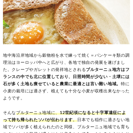
地中海沿岸地域から穀物粉を水で練って焼く＝パンケーキ類の調
理法はヨーロッパ中へと広がり、各地で独自の発展を遂げまし
た。クレープやガレットの発祥地とされる
ブルターニュ地方はフ
ランスの中でも北に位置しており、日照時間が少ない・土壌には
石が多く土地も痩せていると農業に最適とは言い難い地域。
特に
小麦の栽培には適さず、植えても十分な小麦が収穫出来なかった
ようです。
そんな
ブルターニュ地域に、
12世紀頃になると十字軍遠征によ
って持ち帰られたソバが伝わります
。
日本でも稲作に適さない地
域でソバが多く植えられたのと同様、ブルターニュ地域でも育ち