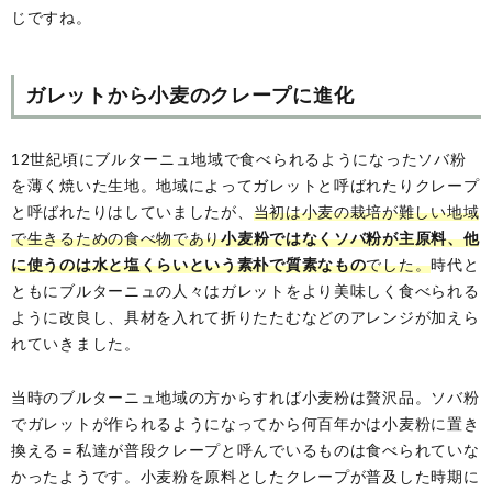
じですね。
ガレットから小麦のクレープに進化
12世紀頃にブルターニュ地域で食べられるようになったソバ粉
を薄く焼いた生地。地域によってガレットと呼ばれたりクレープ
と呼ばれたりはしていましたが、
当初は小麦の栽培が難しい地域
で生きるための食べ物であり
小麦粉ではなくソバ粉が主原料、他
に使うのは水と塩くらいという素朴で質素なもの
でした。
時代と
ともにブルターニュの人々はガレットをより美味しく食べられる
ように改良し、具材を入れて折りたたむなどのアレンジが加えら
れていきました。
当時のブルターニュ地域の方からすれば小麦粉は贅沢品。ソバ粉
でガレットが作られるようになってから何百年かは小麦粉に置き
換える＝私達が普段クレープと呼んでいるものは食べられていな
かったようです。小麦粉を原料としたクレープが普及した時期に