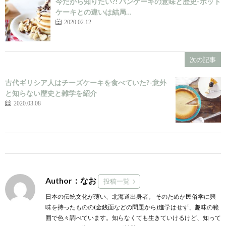
今だから知りたい?! パンケーキの意味と歴史-ホット
ケーキとの違いは結局…
2020.02.12
次の記事
古代ギリシア人はチーズケーキを食べていた?-意外
と知らない歴史と雑学を紹介
2020.03.08
Author：なお
投稿一覧
日本の伝統文化が薄い、北海道出身者。 そのためか民俗学に興
味を持ったものの(金銭面などの問題から)進学はせず、趣味の範
囲で色々調べています。知らなくても生きていけるけど、知って