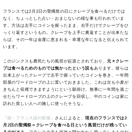
フランスでは2月2日の聖燭祭の日にクレープを食べるだけでは
なく、ちょっとした占い・おまじないの様な事も行われていま
す。方法は左手にコインを握ったまま、右手だけでクレープをひ
っくり返すというもの。クレープを上手に裏返すことが出来たな
らば、その一年は金運に恵まれる・幸運な年になると伝えられて
います。
このジンクスも農民たちの風習が起源とされており、
元々クレー
プは食べるためのものでは無かったという説も
あります。彼らは
出来上がったクレープで左手で握っていたコインを巻き、一年間
部屋のワードローブの上に置いておきました。これは次も小麦が
きちんと収穫できますようにという願掛け。無事に一年間を過ご
せたらワードローブの上のクレープを回収し、中のコインは家に
訪れた貧しい人への施しに使ったそうな。
『続・フランス語の部屋』
さんによると、
現在のフランスでは2
月2日の聖燭祭＝クレープを食べる日という風習だけが残ってい
るのだそう。
フランスの方も何故と聞かれたら困ってしまうのだ