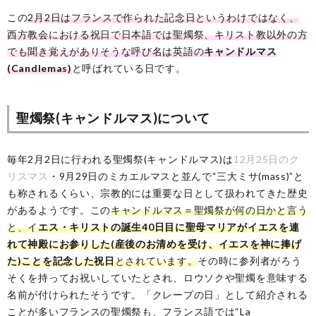
この
2月2日はフランスで作られた記念日というわけではなく、
西方教会における祝日で日本語では聖燭祭、キリスト教以外の方
でも聞き覚えがありそうな呼び名は英語の
キャンドルマス
(Candlemas)
と呼ばれている日です。
聖燭祭(キャンドルマス)について
毎年2月2日に行われる聖燭祭(キャンドルマス)は
12月25日のク
リスマス
・9月29日のミカエルマスと並んで“三大ミサ(mass)”と
も称されるくらい、宗教的には重要な日として扱われてきた歴史
があるようです。この
キャンドルマス＝聖燭祭が何の日かと言う
と、イ
エス・キリストの誕生40日目に聖母マリアがイエスを連
れて神殿にお参りした(産後のお清めを受け、イエスを神に捧げ
た)ことを記念した祝日
とされています。
その時に参列者がろう
そくを持ってお祝いしていたとされ、ロウソクや聖燭を意味する
名前が付けられたそうです。「クレープの日」として紹介される
ことが多いフランスの聖燭祭も、フランス語では“La