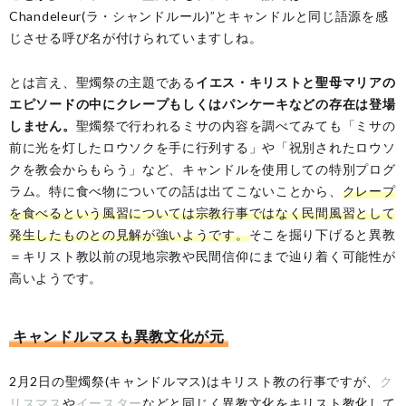
Chandeleur(ラ・シャンドルール)”とキャンドルと同じ語源を感
じさせる呼び名が付けられていますしね。
とは言え、聖燭祭の主題である
イエス・キリストと聖母マリアの
エピソードの中にクレープもしくはパンケーキなどの存在は登場
しません。
聖燭祭で行われるミサの内容を調べてみても「ミサの
前に光を灯したロウソクを手に行列する」や「祝別されたロウソ
クを教会からもらう」など、キャンドルを使用しての特別プログ
ラム。特に食べ物についての話は出てこないことから、
クレープ
を食べるという風習については宗教行事ではなく民間風習として
発生したものとの見解が強いようです。
そこを掘り下げると異教
＝キリスト教以前の現地宗教や民間信仰にまで辿り着く可能性が
高いようです。
キャンドルマスも異教文化が元
2月2日の聖燭祭(キャンドルマス)はキリスト教の行事ですが、
ク
リスマス
や
イースター
などと同じく異教文化をキリスト教化して