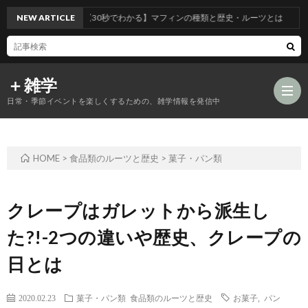
NEW ARTICLE
【30秒でわかる】マフィンの種類と歴史・ルーツとは
＋雑学
日常・季節イベントを楽しくするための、雑学情報を発信中
HOME
>
食品類のルーツと歴史
>
菓子・パン類
食
品
年
クレープはガレットから派生し
た?!-2つの違いや歴史、クレープの
類
中
風
日とは
の
行
習
2020.02.23
菓子・パン類
食品類のルーツと歴史
お菓子
,
パン