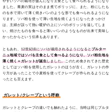
やすいソバの栽培が盛んになり主食として食べられるようになり
ました。蕎麦の実はそのまま煮てポリッジに、また、粉にしたも
のを水で溶いて薄く焼きパンのような形でも食べられるようにな
ります。ソバ粉を使って薄い生地を焼くようになったきっかけ
は、主婦が誤って熱い暖炉の上にソバのポリッジを溢してしま
い、焼けたものを食べると薄いパンのようなものが出来て美味し
かったからという伝承もあります。
ともあれ、
12世紀頃にソバが栽培されるようになると
ブルター
ニュ地域ではソバを主食として食べるようになり、ソバ粉生地を
薄く焼く＝ガレットが誕生
しました。
このため食されてきた歴史
としてはソバ粉を使用したガレットのほうが古く、ガレットの作
り方があったことで小麦粉を使ってクレープが作られるようにな
ったとも言えます。
ガレット/クレープという呼称
ガレットとクレープの違いでも触れたように、当時は同じブルタ