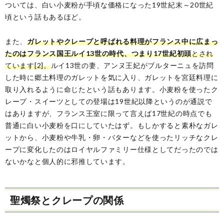
ついては、白い小麦粉が手頃な価格になった19世紀末～20世紀
頃という話もあるほど。
また、
ガレットやクレープと呼ばれる料理がフランス中に広まっ
たのはフランス国王ルイ13世の時代、つまり17世紀初頭
とされ
ています[2]。
ルイ13世の妻、アンヌ王妃がブルターニュを訪問
した時に郷土料理のガレットを気に入り、ガレットを宮廷料理に
取り入れるように命じたという話もあります。小麦粉を使ったク
レープ・スイーツとしての登場は19世紀以降というのが通説で
はありますが、フランス王室に限って言えば17世紀の時点でも
普通に白い小麦粉を口にしていたはず。もしかすると素朴なガレ
ットから、小麦粉や牛乳・卵・バターなどを使ったリッチなクレ
ープに変化したのはロイヤルファミリー仕様としてだったのでは
ないかなと個人的に邪推しています。
聖燭祭とクレープの関係