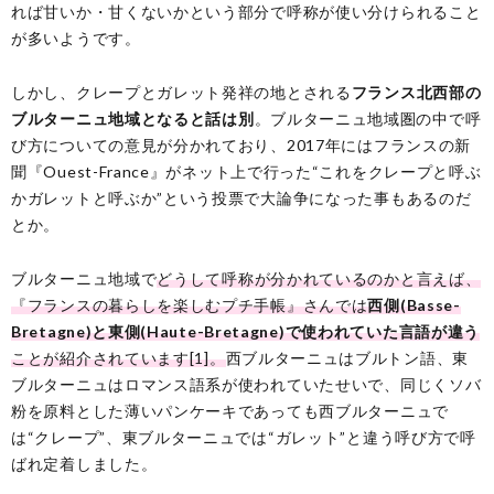
れば甘いか・甘くないかという部分で呼称が使い分けられること
が多いようです。
しかし、クレープとガレット発祥の地とされる
フランス北西部の
ブルターニュ地域となると話は別
。ブルターニュ地域圏の中で呼
び方についての意見が分かれており、2017年にはフランスの新
聞『Ouest-France』がネット上で行った“これをクレープと呼ぶ
かガレットと呼ぶか”という投票で大論争になった事もあるのだ
とか。
ブルターニュ地域で
どうして呼称が分かれているのかと言えば、
『フランスの暮らしを楽しむプチ手帳』さんでは
西側(Basse-
Bretagne)と東側(Haute-Bretagne)で使われていた言語が違う
ことが紹介されています[1]。
西ブルターニュはブルトン語、東
ブルターニュはロマンス語系が使われていたせいで、同じくソバ
粉を原料とした薄いパンケーキであっても西ブルターニュで
は“クレープ”、東ブルターニュでは“ガレット”と違う呼び方で呼
ばれ定着しました。