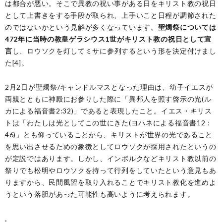
は都合が悪い。そこで異教の祝い事がある日をキリスト教の祝日
として上書きをする手段が取られ、上手いこと日程が調節された
のではないかという見解が多くなっています。
聖燭祭については
472年に当時の教皇ゲラシウス1世がキリスト教の祝日として宣
言
し、ロウソクを灯してミサに参列するという形を決定付けまし
た[4]。
2月2日が聖燭祭/キャンドルマスとなった理由は、幼子イエスが
両親とともに神殿にお参りした際に「異邦人を照す啓示の光(ル
カによる福音書2:32)」であると表現したこと。イエス・キリス
トは「わたしは光としてこの世にきた(ヨハネによる福音書12：
46)」とも仰っていることから、キリストが世界の光であること
を思い出させるための象徴としてロウソクが採用されたというの
が定説ではあります。しかし、インボルクなどキリスト教以前の
祭りでも松明やロウソクを持って行列をしていたという意見もあ
りますから、民間風習を取り入れることでキリスト教化を進めよ
うという落胆があった可能性も高いように考えられます。