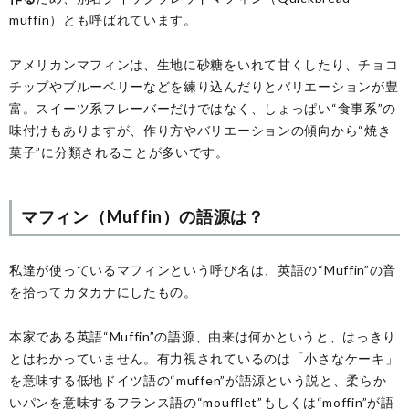
muffin）とも呼ばれています。
アメリカンマフィンは、生地に砂糖をいれて甘くしたり、チョコ
チップやブルーベリーなどを練り込んだりとバリエーションが豊
富。スイーツ系フレーバーだけではなく、しょっぱい“食事系”の
味付けもありますが、作り方やバリエーションの傾向から“焼き
菓子”に分類されることが多いです。
マフィン（Muffin）の語源は？
私達が使っているマフィンという呼び名は、英語の“Muffin”の音
を拾ってカタカナにしたもの。
本家である英語“Muffin”の語源、由来は何かというと、はっきり
とはわかっていません。有力視されているのは「小さなケーキ」
を意味する低地ドイツ語の“muffen”が語源という説と、柔らか
いパンを意味するフランス語の“moufflet”もしくは“moffin”が語