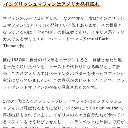
イングリッシュマフィンはアメリカ発祥説も
マフィンのルーツはイギリス……なのですが、実は“イングリッシ
ュマフィン”はアメリカが発祥という説もあります。その根拠と
なっているのは「Thomas’」の創立者であり、イギリス系アメリ
カ人であるサミュエル・バース・トーマス(Samuel Bath
Thomas)氏。
彼は1880年に自分のパン屋をオープンすると、発酵させた生地
を平たく焼いたパンを、トーストの代わりになる商品として販
売。この時アメリカではベーキングパウダーを使ったマフィンが
主流になっていましたが、この商品が大ヒットしたことで、フラ
ットブレッドマフィンの存在が見直されたのです。
1900年代に入るとフラットブレッドマフィンはイングリッシュ
マフィンと呼ばれるようになり、1926年には“English Muffin”で
商標出願もされています。イギリスの方々は自分たちが食べてい
るマフィンをそう呼びませんし、「クランペットは外側まで穴が