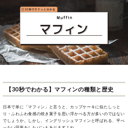
ル
事・
の
ー
季
由
ツ
節
来
と
の
や
歴
風
意
史
習
味
【30秒でわかる】マフィンの種類と歴史
日本で単に「マフィン」と言うと、カップケーキに似たしっと
り・ふわふわ食感の焼き菓子を思い浮かべる方が多いのではない
でしょうか。しかし、イングリッシュマフィンと呼ばれる、平べ
ったい円形をしたパンもありますよね。