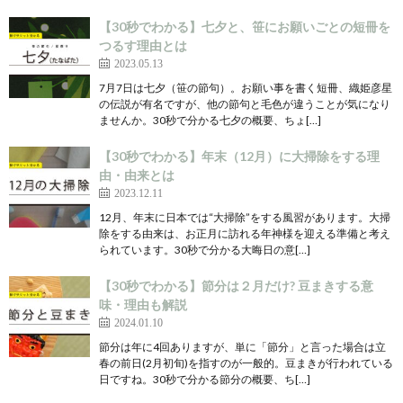
【30秒でわかる】七夕と、笹にお願いごとの短冊を
つるす理由とは
2023.05.13
7月7日は七夕（笹の節句）。お願い事を書く短冊、織姫彦星
の伝説が有名ですが、他の節句と毛色が違うことが気になり
ませんか。30秒で分かる七夕の概要、ちょ[…]
【30秒でわかる】年末（12月）に大掃除をする理
由・由来とは
2023.12.11
12月、年末に日本では“大掃除”をする風習があります。大掃
除をする由来は、お正月に訪れる年神様を迎える準備と考え
られています。30秒で分かる大晦日の意[…]
【30秒でわかる】節分は２月だけ? 豆まきする意
味・理由も解説
2024.01.10
節分は年に4回ありますが、単に「節分」と言った場合は立
春の前日(2月初旬)を指すのが一般的。豆まきが行われている
日ですね。30秒で分かる節分の概要、ち[…]