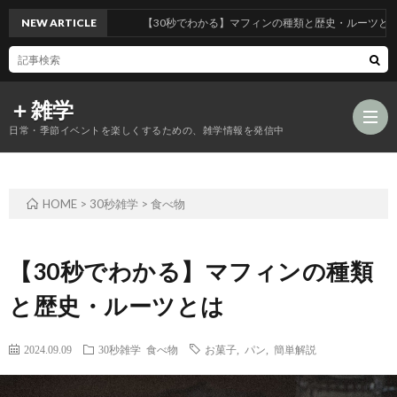
NEW ARTICLE
【30秒でわかる】マフィンの種類と歴史・ルーツとは
＋雑学
日常・季節イベントを楽しくするための、雑学情報を発信中
HOME
>
30秒雑学
>
食べ物
食
品
年
【30秒でわかる】マフィンの種類
と歴史・ルーツとは
類
中
風
2024.09.09
30秒雑学
食べ物
お菓子
,
パン
,
簡単解説
の
行
習