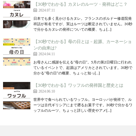
【30秒でわかる】カヌレのルーツ・発祥はどこ？
2024.07.11
日本でも多く見かけるカヌレ。フランスのボルドー修道院発
祥話が有名ですが、実はルーツは断定されていません。30秒
で分かるカヌレの発祥についての概要、ちょ[…]
【30秒でわかる】母の日とは – 起源、カーネーショ
ンの由来は?
2024.04.11
お母さんに感謝を伝える“母の日”。5月の第2日曜日に行われ
ているイベントで、起源はアメリカとされています。30秒で
分かる“母の日”の概要、ちょっと知っ[…]
【30秒でわかる】ワッフルの発祥国と歴史とは
2024.06.10
世界中で食べられているワッフル。ヨーロッパが発祥で、ル
ーツは古代ギリシアにまで遡るお菓子です。30秒で分かるワ
ッフルのルーツ、ちょっと詳しい歴史やアメ[…]