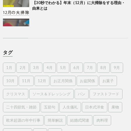
【30秒でわかる】年末（12月）に大掃除をする理由・
由来とは
タグ
1月
2月
3月
4月
5月
6月
7月
8月
9月
10月
11月
12月
お正月関係
お盆関係
お菓子
クリスマス
ソース＆ドレッシング
パン
ファストフード
二十四節気・雑節
五節句
人生儀礼
日本式洋食
果物
欧米起源の年中行事
簡単解説
結婚式関連
肉料理