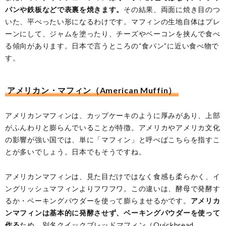
パンや鉄板などで表裏を焼きます。
その結果、両面に焼き目のつ
いた、平べったい形になるわけです。マフィンの生地自体はプレ
ーンにして、ジャムを塗ったり、チーズやベーコンを挟んで食べ
る傾向があります。日本で言うところの“食パン”に近い食べ物で
す。
アメリカン・マフィン（American Muffin）
アメリカンマフィンは、カップケーキのように厚みがあり、上部
がふんわりと膨らんでいることが特徴。アメリカやアメリカ文化
の影響が強い国では、単に「マフィン」と呼べばこちらを指すこ
とが多いでしょう。日本でもそうですね。
アメリカンマフィンは、見た目だけではなく食感も柔らかく、イ
ングリッシュマフィンよりフワフワ。この違いは、酵母で発酵す
るか・ベーキングパウダーを使って膨らませるかです。
アメリカ
ンマフィンは基本的に発酵させず、ベーキングパウダーを使って
作る
ため、別名クイックブレッドマフィン（Quickbread