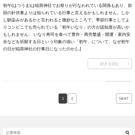
初午(はつうま)は稲荷神社でお祭りが行なわれている関係もあり、前
回の針供養よりは知られている行事と言えるかもしれません。しか
し馴染みがあるかと言われると微妙なところで、季節行事としてよ
りコンビニでも売られている「初午いなり」の方が認知度が高いか
もしれません。 いなり寿司を食べて豊作・商売繁盛・開運・家内安
全などを祈願する日という印象の強い「初午」について、なぜ初午
の日が稲荷神社の行事日になったのか […]
続きを読む
1
2
NEXT