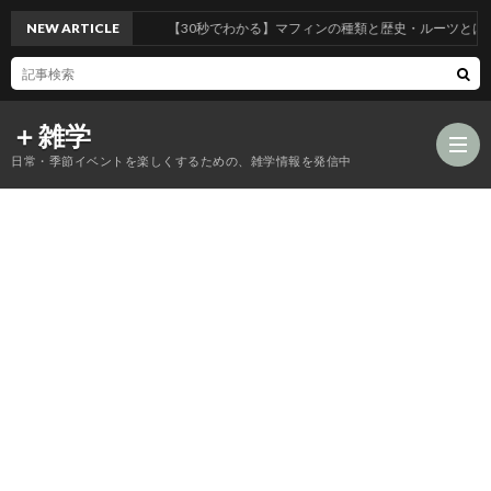
NEW ARTICLE
【30秒でわかる】マフィンの種類と歴史・ルーツとは
＋雑学
日常・季節イベントを楽しくするための、雑学情報を発信中
食
品
年
類
中
風
の
行
習