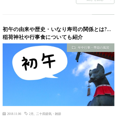
初午の由来や歴史・いなり寿司の関係とは?…
稲荷神社や行事食についても紹介
年中行事・季節の風習
2018.11.06
2月
,
二十四節気・雑節