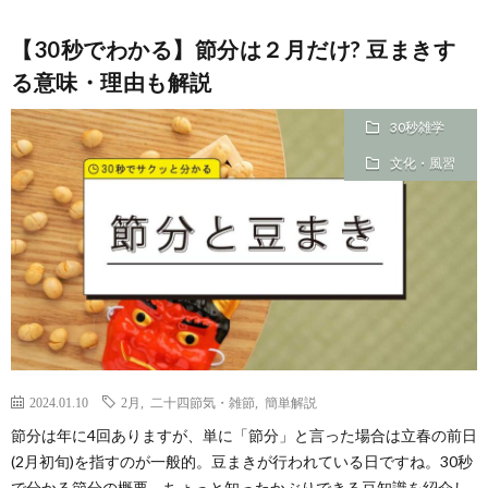
【30秒でわかる】節分は２月だけ? 豆まきす
る意味・理由も解説
30秒雑学
文化・風習
2024.01.10
2月
,
二十四節気・雑節
,
簡単解説
節分は年に4回ありますが、単に「節分」と言った場合は立春の前日
(2月初旬)を指すのが一般的。豆まきが行われている日ですね。30秒
で分かる節分の概要、ちょっと知ったかぶりできる豆知識を紹介し