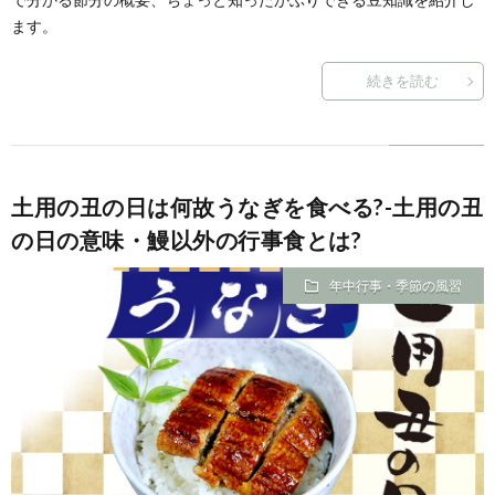
ます。
続きを読む
土用の丑の日は何故うなぎを食べる?-土用の丑
の日の意味・鰻以外の行事食とは?
年中行事・季節の風習