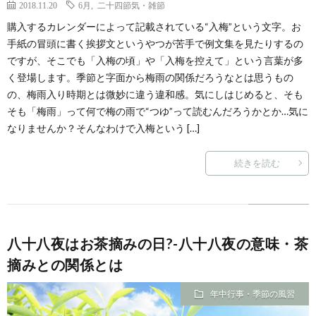
2018.11.20
6月
,
二十四節気・雑節
購入するカレンダーによって記載されている“入梅”という文字。お
手紙の冒頭に書く挨拶文というやつが苦手で例文集を見たりするの
ですが、そこでも「入梅の頃」や「入梅を控えて」という言葉が多
く登場します。季節と字面から梅雨の関係だろうなとは思うもの
の、梅雨入り時期とは微妙に違う違和感。気にしはじめると、そも
そも「梅雨」って何で梅の雨で“つゆ”って読むんだろうかとか…気に
なりませんか？そんなわけで入梅という […]
続きを読む
八十八夜はお茶摘みの日?-八十八夜の意味・茶
摘みとの関係とは
年中行事・季節の風習