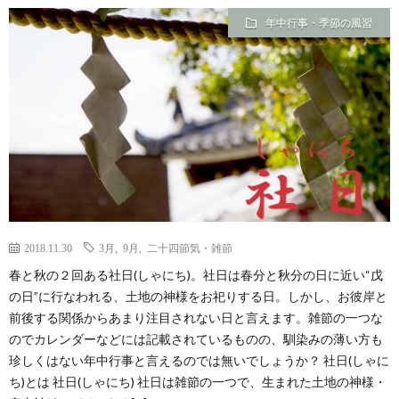
年中行事・季節の風習
2018.11.30
3月
,
9月
,
二十四節気・雑節
春と秋の２回ある社日(しゃにち)。社日は春分と秋分の日に近い“戊
の日”に行なわれる、土地の神様をお祀りする日。しかし、お彼岸と
前後する関係からあまり注目されない日と言えます。雑節の一つな
のでカレンダーなどには記載されているものの、馴染みの薄い方も
珍しくはない年中行事と言えるのでは無いでしょうか？ 社日(しゃに
ち)とは 社日(しゃにち) 社日は雑節の一つで、生まれた土地の神様・