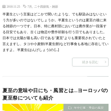
2018.11.25
7月
,
二十四節気・雑節
半夏生という言葉はどこかで聞いたような、でも馴染みはないとい
う方が多いのではないでしょうか。半夏生というのは夏至の後に来
る雑節の一つです。日本、特に農村部においては農作業が一段落す
る目安でもあり、古くは物忌や豊作祈願を行う日でもありました。
日本では太陽が最も高い日である“夏至”よりも重要視されていたと
言えますし、タコや小麦餅(半夏生餅)など行事食も各地に存在してい
ますよ。 半夏生(はんげしょう)の […]
続きを読む
夏至の意味や日にち・風習とは…ヨーロッパの
夏至祭についても紹介
年中行事・季節の風習