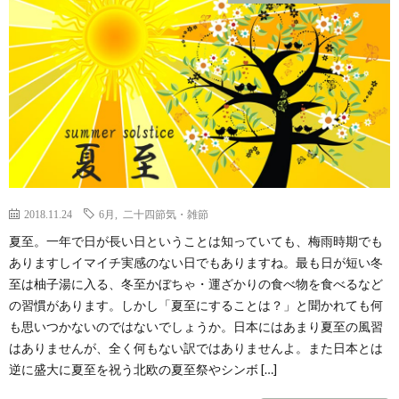
2018.11.24
6月
,
二十四節気・雑節
夏至。一年で日が長い日ということは知っていても、梅雨時期でも
ありますしイマイチ実感のない日でもありますね。最も日が短い冬
至は柚子湯に入る、冬至かぼちゃ・運ざかりの食べ物を食べるなど
の習慣があります。しかし「夏至にすることは？」と聞かれても何
も思いつかないのではないでしょうか。日本にはあまり夏至の風習
はありませんが、全く何もない訳ではありませんよ。また日本とは
逆に盛大に夏至を祝う北欧の夏至祭やシンボ […]