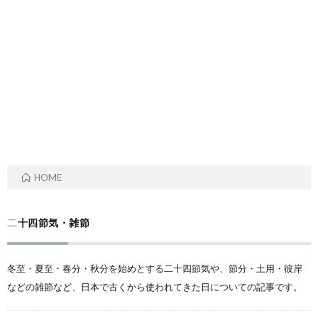
ル
事・
の
ー
季
由
ツ
節
来
と
の
や
歴
風
意
HOME
史
習
味
二十四節気・雑節
冬至・夏至・春分・秋分を始めとする二十四節気や、節分・土用・彼岸
などの雑節など、日本で古くから使われてきた日についての記事です。