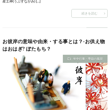
産土神(うぶすながみ) […]
続きを読む
お彼岸の意味や由来・する事とは？-お供え物
はおはぎ? ぼたもち？
年中行事・季節の風習