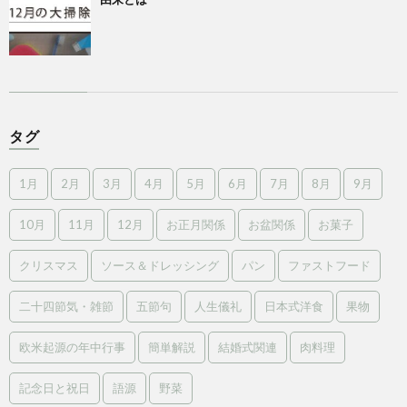
タグ
1月
2月
3月
4月
5月
6月
7月
8月
9月
10月
11月
12月
お正月関係
お盆関係
お菓子
クリスマス
ソース＆ドレッシング
パン
ファストフード
二十四節気・雑節
五節句
人生儀礼
日本式洋食
果物
欧米起源の年中行事
簡単解説
結婚式関連
肉料理
記念日と祝日
語源
野菜