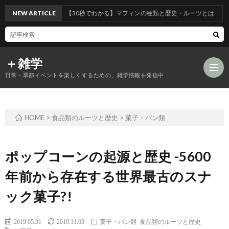
NEW ARTICLE
【30秒でわかる】マフィンの種類と歴史・ルーツとは
＋雑学
日常・季節イベントを楽しくするための、雑学情報を発信中
HOME
>
食品類のルーツと歴史
>
菓子・パン類
食
品
年
ポップコーンの起源と歴史 -5600
年前から存在する世界最古のスナ
類
中
風
ック菓子?!
の
行
習
2019.05.31
2019.11.03
菓子・パン類
食品類のルーツと歴史