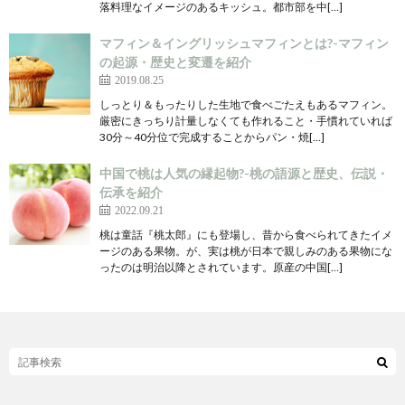
落料理なイメージのあるキッシュ。都市部を中[…]
マフィン＆イングリッシュマフィンとは?-マフィン
の起源・歴史と変遷を紹介
2019.08.25
しっとり＆もったりした生地で食べごたえもあるマフィン。
厳密にきっちり計量しなくても作れること・手慣れていれば
30分～40分位で完成することからパン・焼[…]
中国で桃は人気の縁起物?-桃の語源と歴史、伝説・
伝承を紹介
2022.09.21
桃は童話『桃太郎』にも登場し、昔から食べられてきたイメ
ージのある果物。が、実は桃が日本で親しみのある果物にな
ったのは明治以降とされています。原産の中国[…]