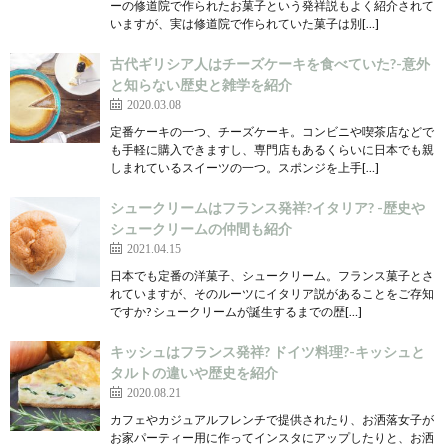
ーの修道院で作られたお菓子という発祥説もよく紹介されて
いますが、実は修道院で作られていた菓子は別[…]
古代ギリシア人はチーズケーキを食べていた?-意外
と知らない歴史と雑学を紹介
2020.03.08
定番ケーキの一つ、チーズケーキ。コンビニや喫茶店などで
も手軽に購入できますし、専門店もあるくらいに日本でも親
しまれているスイーツの一つ。スポンジを上手[…]
シュークリームはフランス発祥?イタリア? -歴史や
シュークリームの仲間も紹介
2021.04.15
日本でも定番の洋菓子、シュークリーム。フランス菓子とさ
れていますが、そのルーツにイタリア説があることをご存知
ですか? シュークリームが誕生するまでの歴[…]
キッシュはフランス発祥? ドイツ料理?-キッシュと
タルトの違いや歴史を紹介
2020.08.21
カフェやカジュアルフレンチで提供されたり、お洒落女子が
お家パーティー用に作ってインスタにアップしたりと、お洒