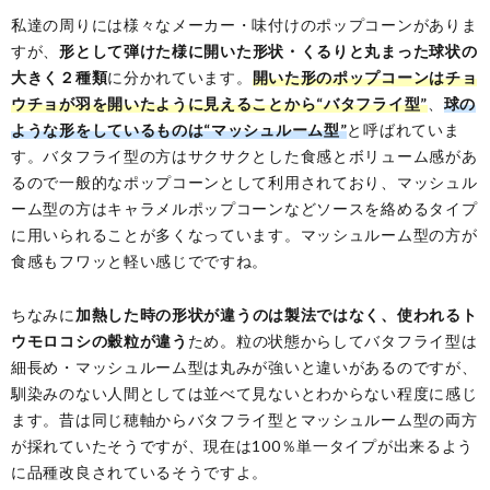
私達の周りには様々なメーカー・味付けのポップコーンがありま
すが、
形として弾けた様に開いた形状・くるりと丸まった球状の
大きく２種類
に分かれています。
開いた形のポップコーンはチョ
ウチョが羽を開いたように見えることから“バタフライ型”
、
球の
ような形をしているものは“マッシュルーム型”
と呼ばれていま
す。バタフライ型の方はサクサクとした食感とボリューム感があ
るので一般的なポップコーンとして利用されており、マッシュル
ーム型の方はキャラメルポップコーンなどソースを絡めるタイプ
に用いられることが多くなっています。マッシュルーム型の方が
食感もフワッと軽い感じでですね。
ちなみに
加熱した時の形状が違うのは製法ではなく、使われるト
ウモロコシの穀粒が違う
ため。粒の状態からしてバタフライ型は
細長め・マッシュルーム型は丸みが強いと違いがあるのですが、
馴染みのない人間としては並べて見ないとわからない程度に感じ
ます。昔は同じ穂軸からバタフライ型とマッシュルーム型の両方
が採れていたそうですが、現在は100％単一タイプが出来るよう
に品種改良されているそうですよ。