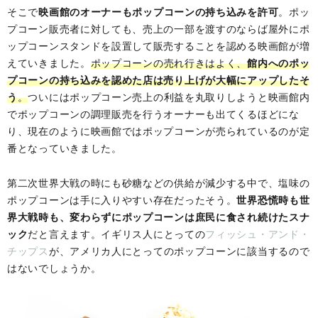
そこで
映画館のオーナーもポップコーンの持ち込みを許可
。ポッ
プコーン販売者に対しても、売上の一部を渡すのならば屋外にポ
ップコーンスタンドを設置して販売することを認める映画館が増
えていきました。
ポップコーンの売れ行きはよく、
館内へのポッ
プコーンの持ち込みを認めた店は売り上げが大幅にアップしたそ
う
。
ついにはポップコーン売上の利益を丸取りしようと映画館内
でポップコーンの調理販売を行うオーナーも出てくるほどにな
り、現在のように映画館ではポップコーンが売られているのが定
番となっていきました。
第二次世界大戦の時にも砂糖などの供給が減少する中で、塩味の
ポップコーンは手に入りやすい存在だったそう。
世界恐慌時も世
界大戦時も、変わらずにポップコーンは庶民に食され続けたスナ
ック
だと言えます。イギリス人にとっての
フィッシュ・アンド・
チップス
が、アメリカ人にとってのポップコーンに該当するので
はないでしょうか。