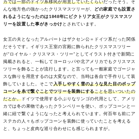
カでは一部のドイツ系移民が用意していたくらい
だったそう。そ
んな地方色の強かったクリスマスツリーが、
どの家庭でも設置さ
れるようになったのは1848年にビクトリア女王がクリスマスツ
リーを設置した事がきっかけ
とされています。
女王の夫となったアルバートはザクセン公＝ドイツ系だった関係
だそうです。イギリス王室の宮殿に飾られたクリスマスツリー
が“ロイヤル・クリスマス・ツリー”としてイラスト付きで新聞に
掲載されると、一転してヨーロッパや北アメリカでもクリスマス
ツリーを飾ることが流行します。と言っても一般家庭でゴージャ
スな飾りを用意するのは大変なので、当時は各自で手作りして装
飾していました。そこで
入手しやすく雪のような見た目のポップ
コーンを糸で繋ぐことでツリーを装飾にする
ことを思いついたの
だとか。
ドイツで使用する小ぶりなリンゴの代用として、アメリ
カでは冬の果物であったクランベリーを使い、ポップコーンと一
緒に紐で繋ぐようになったと考えられています。何百年も前にア
ステカの人々もポップコーンを装飾に使っていたことを考える
と、ちょっと皮肉な巡り合わせにも感じられますが。