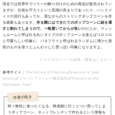
現在では世界中でツリーの飾り付けのための商品が販売されてい
ますが、伝統を守ろうという意識の高まりであったり、ハンドメ
イドの流行もあってか、昔ながらのストリングポップコーンを作
る家庭もあります。
作る際にはできたてのポップコーンに紐を通
すと割れてしまうので、一晩置いてからが良い
のだとか。マッシ
ュルームと呼ばれる丸いタイプのポップコーンを使えばコロコロ
と可愛らしい印象に、バタフライと呼ばれるランダムに弾けた形
状のものを使うとふんわりした雪っぽい印象になりますよ。
クリスマスツリーの由来・歴史はこちら>>
参考サイト：
The History of Popcorn
／
popcorn: a “pop”
history
／
ジャパンフリトレー株式会社
／
Popcorn on the
Christmas Tree?
時々無性に食べたくなる、映画館に行くとつい買ってしま
うポップコーン。ネットでレンチンで作れるという情報を