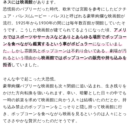
ネスには映画館
があります。
恐慌前のバブリーだった時代、欧米では宮殿を参考にしたピクチ
ュア・パレス(ムービー・パレス)と呼ばれる豪華絢爛な映画館が
流行。1925年から1930年の間には毎年数百館が開館していたそ
うです。こうした映画館が建てられてるようになった頃、
アメリ
カではスポーツやサーカスなどありとあらゆる場所でポップコー
ンを食べながら鑑賞するという事がポピュラー
になっていまし
た。しかし雰囲気とポップコーンは不釣り合いである、劇場が汚
れるという理由から
映画館ではポップコーンの販売や持ち込みを
拒否
していました。
そんな中で起こった大恐慌。
豪華絢爛バブリーな映画館も次々閉鎖に追い込まれ、生き残りを
かけた方向転換を強いられます。幸い、暗鬱とした日々の中でも
一時の娯楽を求めて映画館に向かう人々は結構いたのだとか。持
ち込み禁止のポップコーンをこっそりと隠し持って映画館に行
き、ポップコーンを食べながら映画を見るというのは人々にとっ
てささやかな贅沢だったのだそうです。