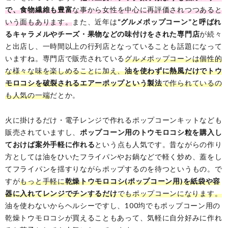
で、食物繊維も豊富
な事から女性を中心に再評価されつつあると
いう面もあります。
また、近年は
“グルメポップコーン”と呼ばれ
るキャラメルやチーズ・果物などの味付けをされた専門店
が続々
と出店し、一時間以上の行列店となっていることも話題になって
いますね。専門店で販売されている
グルメポップコーンは個性的
な様々な味を楽しめることに加え、
油を使わずに熱風だけでトウ
モロコシを破裂されるエアーポップという製法
で作られているの
も人気の一端
だとか。
火に掛けるだけ・電子レンジで作れるポップコーンキットなども
販売されていますし、
ポップコーン用のトウモロコシ粒を購入し
ておけば案外手軽に作れる
という点も人気です。昔ながらの作り
方としては油をひいたフライパンやお鍋などで軽く炒め、蓋をし
てフライパンを揺すりながらポップするのを待つというもの。で
すが
もっと手軽に
乾燥トウモロコシ(ポップコーン用)を紙袋や容
器に入れてレンジでチンするだけ
でもポップコーンになります。
油を使わないからヘルシーですし、100均でもポップコーン用の
乾燥トウモロコシが買えることもあって、気軽に自分好みに作れ