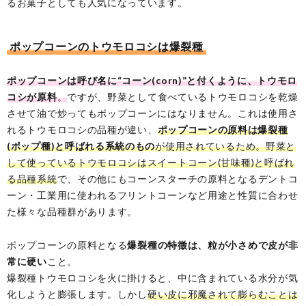
るお菓子としても人気になっています。
ポップコーンのトウモロコシは爆裂種
ポップコーンは呼び名に“コーン(corn)”と付くように、トウモロ
コシが原料
。
ですが、野菜として食べているトウモロコシを乾燥
させて油で炒ってもポップコーンにはなりません。これは使用さ
れるトウモロコシの品種が違い、
ポップコーンの原料は爆裂種
(ポップ種)と呼ばれる系統のもの
が使用されているため。野菜と
して使っているトウモロコシはスイートコーン(甘味種)と呼ばれ
る品種系統
で、その他にもコーンスターチの原料となるデントコ
ーン・工業用に使われるフリントコーンなど用途と性質に合わせ
た様々な品種群があります。
ポップコーンの原料となる
爆裂種の特徵は、粒が小さめで皮が非
常に硬い
こと。
爆裂種トウモロコシを火に掛けると、中に含まれている水分が気
化しようと膨張します。しかし
硬い皮に邪魔されて膨らむことは