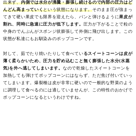
出来ず、
内側では水分が沸騰・膨張し続けるので内部の圧力はど
んどん高まっていく
という状態になります。
そのまま圧が強まっ
てきて硬い果皮でも限界を迎えたら、パンと弾けるように
果皮が
割れ、同時に急速に圧力が低下します。
圧力が下がることで粒の
中身のでんぷんがスポンジ状膨張して外側に飛び出します。この
状態が私達にもお馴染みのポップコーンです。
対して、茹でたり焼いたりして食べてい
るスイートコーンは皮が
薄く柔らかいため、圧力を貯め込むこと無く膨張した水分(水蒸
気)を外へ逃してしまいます。
なので乾燥したスイートコーンを
加熱しても弾けてポップコーンにはならず、ただ焦げ付いていっ
てしまいます。爆裂種は皮が非常に硬いので一般的な野菜のよう
に調理して食べるのには適していませんが、この特性のおかげで
ポップコーンになるというわけですね。