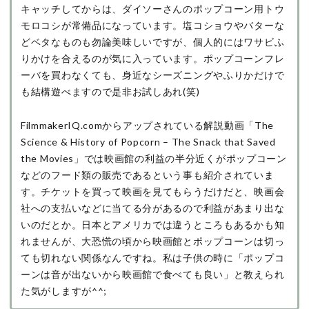
キャッチしてからは、ダイソーさんのポップコーン用トウ
モロコシが常備品になっています。塩コショウやバターな
どベタなものも勿論美味しいですが、個人的にはワサビふ
りかけを合えるのが気に入っています。ポップコーンフレ
ーバを買わなくても、身近なシーズニングやふりかだけで
も結構遊べますので是非お試しあれ(笑)
FilmmakerIQ.comからアップされている解説動画「The
Science & History of Popcorn – The Snack that Saved
the Movies」では映画館の利益の半分近くがポップコーン
などのフード類の販売であるという事も紹介されていま
す。チケットを買って映画を見てもらうだけだと、映画会
社への支払いなどに当てる分があるので利益があまり出な
いのだとか。日本とアメリカでは違うところもあるかも知
れませんが、大恐慌の頃から映画館とポップコーンは切っ
ても切れない関係なんですね。私は子供の時に「ポップコ
ーンは音が出ないから映画館で食べても良い」と教えられ
た気がしますが^^;