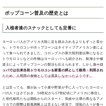
ポップコーン普及の歴史とは
入植者達のスナックとしても定番に
ヨーロッパ人がアメリカ大陸に足を踏み入れるよりもずっと昔か
ら、トウモロコシやポップコーンはネイティブアメリカン達によ
って食べられてきました。コロンブスの新大陸到達以降になると
トウモロコシなどの作物はヨーロッパへも紹介され、航海士や修
道士によってポップコーンの製法も伝えられます。しかし
ヨーロ
ッパでは伝来当初トウモロコシを家畜の餌として栽培・利用され
たため、人間用の食物としては普及しなかったようです。
とは言っても、畑があって小麦や野菜が手に入っていたヨーロッ
パの人々はさておき、16世紀から17世紀頃にアメリカに移住し
た初代移民たちは開拓からのスタート。気候や土壌の異なるアメ
リカでの開墾は順風満帆とは言えない状況で、現地の人々が食べ