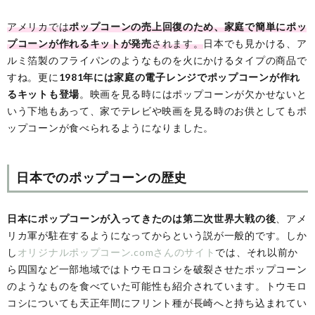
アメリカでは
ポップコーンの売上回復のため、家庭で簡単にポッ
プコーンが作れるキットが発売
されます。
日本でも見かける、ア
ルミ箔製のフライパンのようなものを火にかけるタイプの商品で
すね。更に
1981年には家庭の電子レンジでポップコーンが作れ
るキットも登場
。映画を見る時にはポップコーンが欠かせないと
いう下地もあって、家でテレビや映画を見る時のお供としてもポ
ップコーンが食べられるようになりました。
日本でのポップコーンの歴史
日本にポップコーンが入ってきたのは第二次世界大戦の後
、アメ
リカ軍が駐在するようになってからという説が一般的です。しか
し
オリジナルポップコーン.comさんのサイト
では、それ以前か
ら四国など一部地域ではトウモロコシを破裂させたポップコーン
のようなものを食べていた可能性も紹介されています。トウモロ
コシについても天正年間にフリント種が長崎へと持ち込まれてい