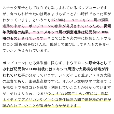
スナック菓子として現在でも親しまれているポップコーンです
が、食べられ始めたのは現在よりもずっと古い時代であった事が
わかっています。というのも
1948年にニューメキシコ州の洞窟
遺跡の中から、ポップコーンの痕跡が発見されているため。
炭素
年代測定の結果、ニューメキシコ州の洞窟遺跡は紀元前3600年
頃のもの
とされています。
そこでは焚き火の中に乾燥したトウモ
ロコシ(爆裂種)を投げ入れ、破裂して飛び出してきたものを食べ
ていたと考えられています。
ポップコーンになる爆裂種に限らず、
トウモロコシ類全体として
みれば紀元前5000年前後にはメキシコ周辺で大規模な栽培が行
われていた
事が分かっています。ジャガイモと並ぶアメリカ大陸
の主食であり、主要農産物ですね。オルメカ文明やマヤ文明では
多様なトウモロコシを栽培・利用していたことが分かっています
が、それよりも昔、つまり
今よりも5600年くらい前には、既に
ネイティブアメリカンやメキシコ先住民達の間で爆裂種の存在が
認められていたことが遺跡からうかがえます。