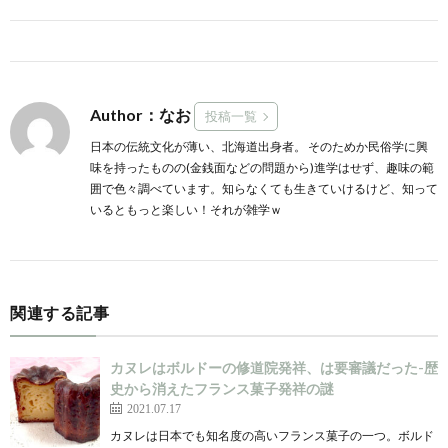
Author：なお
投稿一覧
日本の伝統文化が薄い、北海道出身者。 そのためか民俗学に興
味を持ったものの(金銭面などの問題から)進学はせず、趣味の範
囲で色々調べています。知らなくても生きていけるけど、知って
いるともっと楽しい！それが雑学ｗ
関連する記事
カヌレはボルドーの修道院発祥、は要審議だった-歴
史から消えたフランス菓子発祥の謎
2021.07.17
カヌレは日本でも知名度の高いフランス菓子の一つ。ボルド