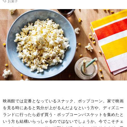
お菓子
ル
事・
の
ー
季
由
ツ
節
来
と
の
や
歴
風
意
史
習
味
映画館では定番となっているスナック、ポップコーン。家で映画
を見る時にあると気分が上がるんだよなという方や、ディズニー
ランドに行ったら必ず買う・ポップコーンバスケットを集めたと
いう方も結構いらっしゃるのではないでしょうか。今でこそチェ