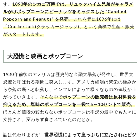
す。
1893年のシカゴ万博では、リュックハイム兄弟がキャラメ
ルがけポップコーンにピーナッツをミックスした “Candied
Popcorn and Peanuts” を発売
。これを元に1896年には
「Cracker Jack(クラッカージャック)」という商標で生産・販売
がスタートします。
大恐慌と映画とポップコーン
1930年前後のアメリカは歴史的な金融大暴落が発生し、世界大
恐慌と呼ばれる期間に突入します。アメリカ経済は繁栄の極みか
ら奈落の底へと転落し、インフレによって様々なものの値段が上
がっていきます。
そんな中で
ポップコーンの販売者は原材料費を
抑えるため、塩味のポップコーンを一袋で5～10セントで販売
。
ほとんど値段の変わらないポップコーンは不況の最中でも人々に
支持され、変わらず食されていたのだとか。
話は代わりますが、
世界恐慌によって崖っぷちに立たされたビジ