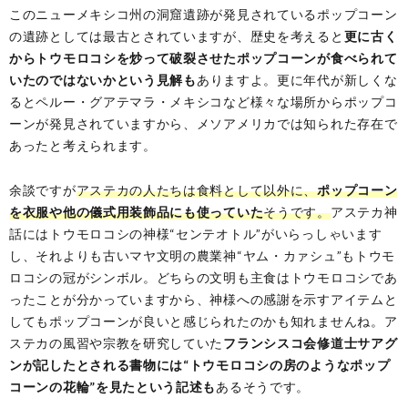
このニューメキシコ州の洞窟遺跡が発見されているポップコーン
の遺跡としては最古とされていますが、歴史を考えると
更に古く
からトウモロコシを炒って破裂させたポップコーンが食べられて
いたのではないかという見解も
ありますよ。更に年代が新しくな
るとペルー・グアテマラ・メキシコなど様々な場所からポップコ
ーンが発見されていますから、メソアメリカでは知られた存在で
あったと考えられます。
余談ですが
アステカの人たちは食料として以外に、
ポップコーン
を衣服や他の儀式用装飾品にも使っていた
そうです。
アステカ神
話にはトウモロコシの神様“センテオトル”がいらっしゃいます
し、それよりも古いマヤ文明の農業神“ヤム・カァシュ”もトウモ
ロコシの冠がシンボル。どちらの文明も主食はトウモロコシであ
ったことが分かっていますから、神様への感謝を示すアイテムと
してもポップコーンが良いと感じられたのかも知れませんね。ア
ステカの風習や宗教を研究していた
フランシスコ会修道士サアグ
ンが記したとされる書物には“トウモロコシの房のようなポップ
コーンの花輪”を見たという記述も
あるそうです。