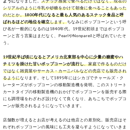
ように
なりました。
スナック感覚で食べるだけではなく、現在の
シリアルのように牛乳や砂糖をかけて朝食に食べることもあった
のだとか。
1800年代になると最も人気のあるスナック食品と呼
ばれるほどの地位を確立
します。
ちなみにポップコーンという呼
び名が一般的になるのは1840年代。19世紀初頭まではポップコ
ーンと言う言葉はまだなく、PearlやNonpareilと呼ばれていたそ
う。
19世紀半ば頃になるとアメリカ北東部を中心に少量の糖蜜やハ
チミツを掛けた甘いポップコーンが流行し
、家庭で作るものだけ
ではなく雑貨屋やサーカス・カーニバルなどの売店でも販売され
るように
なります。そして1895年にはシカゴでチャールズ・ク
レーターズがポップコーンの移動製造機を発明。このストリート
カートタイプの移動製造機のおかげでポップコーンを販売する際
にも調理場をわざわざ設けなくて良くなり、あちこちでポップコ
ーンが販売されるようになっていきます。
店舗数が増えるとお店が考えるのは他店との差別化。販売店はそ
れぞれポップコーンの風味にも工夫を凝らすようになっていきま