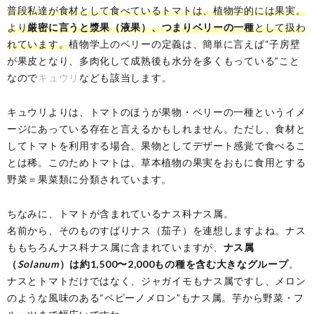
普段私達が食材として食べているトマトは、植物学的には果実。
より
厳密に言うと漿果（液果）、つまりベリーの一種
として扱わ
れています。
植物学上のベリーの定義は、簡単に言えば“子房壁
が果皮となり、多肉化して成熟後も水分を多くもっている”こと
なので
キュウリ
なども該当します。
キュウリよりは、トマトのほうが果物・ベリーの一種というイメ
ージにあっている存在と言えるかもしれません。ただし、食材と
してトマトを利用する場合、果物としてデザート感覚で食べるこ
とは稀。このためトマトは、草本植物の果実をおもに食用とする
野菜＝果菜類に分類されています。
ちなみに、トマトが含まれているナス科ナス属。
名前から、そのものすばりナス（茄子）を連想しますよね。ナス
ももちろんナス科ナス属に含まれていますが、
ナス属
（
Solanum
）は約1,500〜2,000もの種を含む大きなグループ
。
ナスとトマトだけではなく、ジャガイモもナス属ですし、メロン
のような風味のある“ペピーノメロン”もナス属。芋から野菜・フ