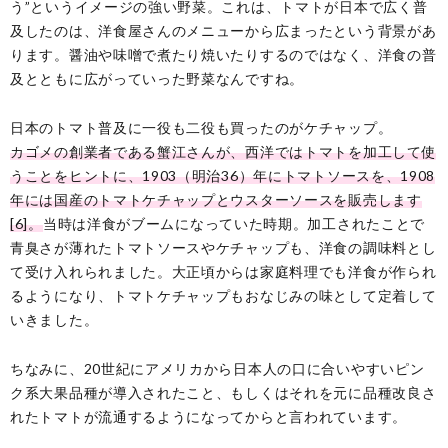
う”というイメージの強い野菜。これは、トマトが日本で広く普
及したのは、洋食屋さんのメニューから広まったという背景があ
ります。醤油や味噌で煮たり焼いたりするのではなく、洋食の普
及とともに広がっていった野菜なんですね。
日本のトマト普及に一役も二役も買ったのがケチャップ。
カゴメの創業者である蟹江さんが、西洋ではトマトを加工して使
うことをヒントに、1903（明治36）年にトマトソースを、1908
年には国産のトマトケチャップとウスターソースを販売します
[6]。
当時は洋食がブームになっていた時期。加工されたことで
青臭さが薄れたトマトソースやケチャップも、洋食の調味料とし
て受け入れられました。大正頃からは家庭料理でも洋食が作られ
るようになり、トマトケチャップもおなじみの味として定着して
いきました。
ちなみに、20世紀にアメリカから日本人の口に合いやすいピン
ク系大果品種が導入されたこと、もしくはそれを元に品種改良さ
れたトマトが流通するようになってからと言われています。