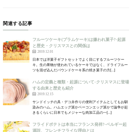
関連する記事
フルーツケーキ(プラムケーキ)は嫌われ菓子?-起源
と歴史・クリスマスとの関係は
2019.12.01
日本では洋菓子ギフトセットでよく目にするフルーツケー
キ。生の果物が使われているケーキではなく、ドライフルー
ツを混ぜ込んだパウンドケーキ系の焼き菓子の方[…]
ハムの定義と種類・起源について-クリスマスに登場
する由来と歴史も紹介
2019.12.15
サンドイッチの具・デコ弁作りの便利アイテムとしてもお馴
染みのハム。ハムエッグ派かベーコンエッグ派かで論争が起
きるくらいに日本でもメジャーな肉加工品の一[…]
フライドポテトは本当にフランス発祥?-ベルギー起
源説、フレンチフライな理由とは