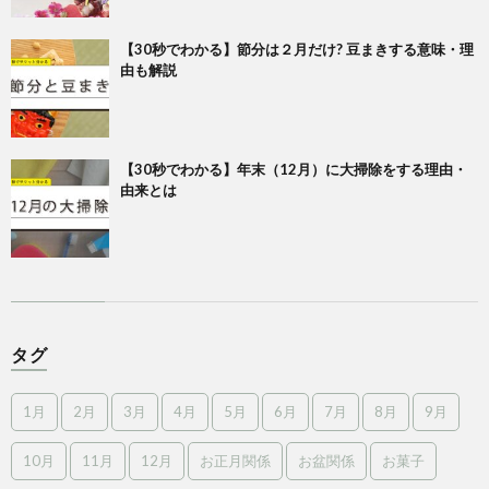
【30秒でわかる】節分は２月だけ? 豆まきする意味・理
由も解説
【30秒でわかる】年末（12月）に大掃除をする理由・
由来とは
タグ
1月
2月
3月
4月
5月
6月
7月
8月
9月
10月
11月
12月
お正月関係
お盆関係
お菓子