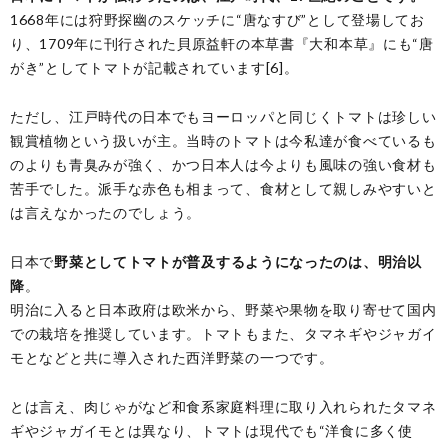
1668年には狩野探幽のスケッチに“唐なすび”として登場してお
り、1709年に刊行された貝原益軒の本草書『大和本草』にも“唐
がき”としてトマトが記載されています[6]。
ただし、江戸時代の日本でもヨーロッパと同じくトマトは珍しい
観賞植物という扱いが主。当時のトマトは今私達が食べているも
のよりも青臭みが強く、かつ日本人は今よりも風味の強い食材も
苦手でした。派手な赤色も相まって、食材として親しみやすいと
は言えなかったのでしょう。
日本で
野菜としてトマトが普及するようになったのは、明治以
降
。
明治に入ると日本政府は欧米から、野菜や果物を取り寄せて国内
での栽培を推奨しています。トマトもまた、タマネギやジャガイ
モとなどと共に導入された西洋野菜の一つです。
とは言え、肉じゃがなど和食系家庭料理に取り入れられたタマネ
ギやジャガイモとは異なり、トマトは現代でも“洋食に多く使