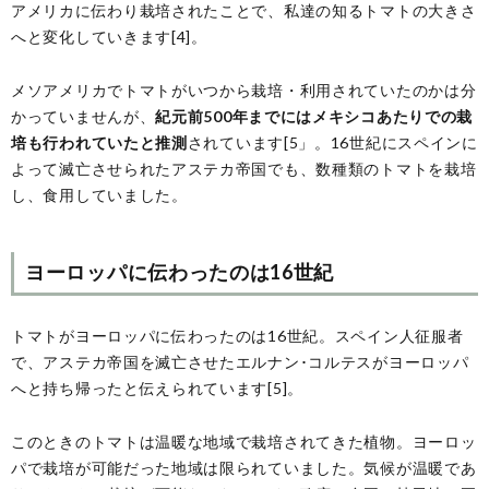
アメリカに伝わり栽培されたことで、私達の知るトマトの大きさ
へと変化していきます[4]。
メソアメリカでトマトがいつから栽培・利用されていたのかは分
かっていませんが、
紀元前500年までにはメキシコあたりでの栽
培も行われていたと推測
されています[5」。16世紀にスペインに
よって滅亡させられたアステカ帝国でも、数種類のトマトを栽培
し、食用していました。
ヨーロッパに伝わったのは16世紀
トマトがヨーロッパに伝わったのは16世紀。スペイン人征服者
で、アステカ帝国を滅亡させたエルナン･コルテスがヨーロッパ
へと持ち帰ったと伝えられています[5]。
このときのトマトは温暖な地域で栽培されてきた植物。ヨーロッ
パで栽培が可能だった地域は限られていました。気候が温暖であ