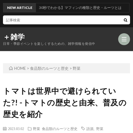
NEW ARTICLE
【30秒でわかる】マフィンの種類と歴史・ルーツとは
＋雑学
日常・季節イベントを楽しくするための、雑学情報を発信中
HOME
>
食品類のルーツと歴史
>
野菜
食
品
年
トマトは世界中で避けられてい
た?! -トマトの歴史と由来、普及の
類
中
風
歴史を紹介
の
行
習
2023.03.02
野菜
食品類のルーツと歴史
語源
,
野菜