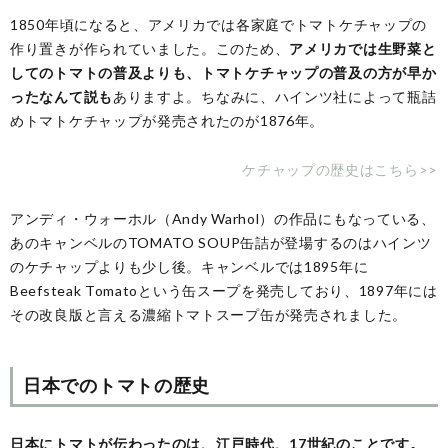
1850年頃になると、アメリカでは各家庭でトマトケチャップの
作り置きが作られていました。このため、
アメリカでは生野菜と
してのトマトの普及よりも、トマトケチャップの普及の方が早か
ったなんて説も
ありますよ。ちなみに、ハインツ社によって瓶詰
めトマトケチャップが発売されたのが1876年。
ケチャップの歴史はこちら>>
アンディ・ウォーホル（Andy Warhol）の作品にもなっている、
あのキャンベルのTOMATO SOUP缶詰が登場するのはハインツ
のケチャップよりも少し後。キャンベルでは1895年に
Beefsteak Tomatoという缶スープを発売しており、1897年には
その改良版と言える濃縮トマトスープ缶が発売されました。
日本でのトマトの歴史
日本にトマトが伝わったのは、江戸時代、17世紀のことです。