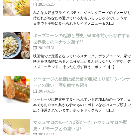
2020.05.26
みんな大好きフライドポテト。ジャンクフードのイメージも
持たれがちなため避けている方もいらっしゃるでしょうが、
日本でも手軽に食べられるサイドメニュー＆ス[…]
ポップコーンの起源と歴史 -5600年前から存在する
世界最古のスナック菓子?!
2019.05.31
映画館では定番となっているスナック、ポップコーン。家で
映画を見る時にあると気分が上がるんだよなという方や、デ
ィズニーランドに行ったら必ず買う・ポップコ[…]
ソーセージの起源は紀元前10世紀より前?-ウィンナ
ーとの違い、歴史雑学も紹介
2019.06.26
ソーセージは世界中で食べられている肉加工品の一つで、日
本でもお弁当の具から炒めもの・ポトフなどのスープ類まで
広く使用されています。ホットドックもソーセ[…]
マシュマロのルーツは薬だった!?-マシュマロの歴
史・ギモーブとの違いは?
2021.01.11