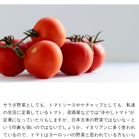
ル
事・
の
ー
季
由
ツ
節
来
と
の
や
歴
風
意
史
習
味
サラダ野菜としても、トマトソースやケチャップとしても、私達
の生活に定着しているトマト。居酒屋などでは“冷やしトマト”が
定番になっていたりもしますが、日本古来の野菜ではないな～と
いう印象も強いのではないでしょうか。イタリアンに多く使われ
ているので、トマトはヨーロッパの野菜と思われている方もいら