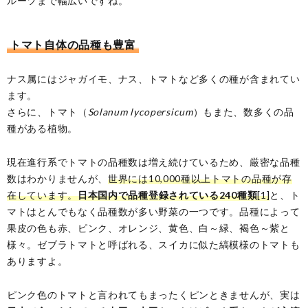
ルーツまで幅広いですね。
トマト自体の品種も豊富
ナス属にはジャガイモ、ナス、トマトなど多くの種が含まれてい
ます。
さらに、トマト（
Solanum lycopersicum
）もまた、数多くの品
種がある植物。
現在進行系でトマトの品種数は増え続けているため、厳密な品種
数はわかりませんが、
世界には10,000種以上トマトの品種が存
在しています。
日本国内で品種登録されている240種類
[1]
と、ト
マトはとんでもなく品種数が多い野菜の一つです。品種によって
果皮の色も赤、ピンク、オレンジ、黄色、白～緑、褐色～紫と
様々。ゼブラトマトと呼ばれる、スイカに似た縞模様のトマトも
ありますよ。
ピンク色のトマトと言われてもまったくピンときませんが、実は