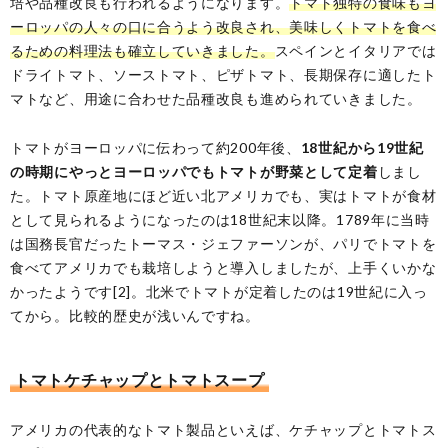
培や品種改良も行われるようになります。
トマト独特の食味もヨ
ーロッパの人々の口に合うよう改良され、美味しくトマトを食べ
るための料理法も確立していきました。
スペインとイタリアでは
ドライトマト、ソーストマト、ピザトマト、長期保存に適したト
マトなど、用途に合わせた品種改良も進められていきました。
トマトがヨーロッパに伝わって約200年後、
18世紀から19世紀
の時期にやっとヨーロッパでもトマトが野菜として定着
しまし
た。トマト原産地にほど近い北アメリカでも、実はトマトが食材
として見られるようになったのは18世紀末以降。1789年に当時
は国務長官だったトーマス・ジェファーソンが、パリでトマトを
食べてアメリカでも栽培しようと導入しましたが、上手くいかな
かったようです[2]。北米でトマトが定着したのは19世紀に入っ
てから。比較的歴史が浅いんですね。
トマトケチャップとトマトスープ
アメリカの代表的なトマト製品といえば、ケチャップとトマトス