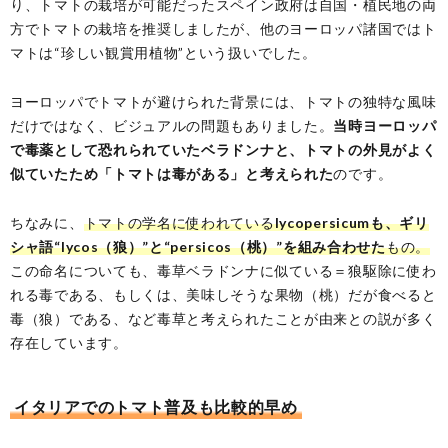
り、トマトの栽培が可能だったスペイン政府は自国・植民地の両
方でトマトの栽培を推奨しましたが、他のヨーロッパ諸国ではト
マトは“珍しい観賞用植物”という扱いでした。
ヨーロッパでトマトが避けられた背景には、トマトの独特な風味
だけではなく、ビジュアルの問題もありました。
当時ヨーロッパ
で毒薬として恐れられていたベラドンナと、トマトの外見がよく
似ていたため「トマトは毒がある」と考えられた
のです。
ちなみに、
トマトの学名に使われている
lycopersicumも、ギリ
シャ語“lycos（狼）”と“persicos（桃）”を組み合わせた
もの。
この命名についても、毒草ベラドンナに似ている＝狼駆除に使わ
れる毒である、もしくは、美味しそうな果物（桃）だが食べると
毒（狼）である、など毒草と考えられたことが由来との説が多く
存在しています。
イタリアでのトマト普及も比較的早め