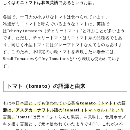
しくはミニトマトは和製英語
であるというお話。
各国で、一口大の小ぶりなトマトは食べられています。
私達がミニトマトと呼んでいるようなトマトは、英語で
は“cherry tomatoes（チェリートマト）”と呼ぶことが多いよう
です。ただし、チェリートマトはミニトマト系の品種名でもあ
り、同じく小型トマトにはグレープトマトなんてものもありま
す。このため、不特定の小粒トマトを表現したい場合には、
Small TomatoesやTiny Tomatoesという表現も使われていま
す。
トマト（tomato）の語源と由来
もはや
日本語としても使われている英名
tomato（トマト）の語
源は、アステカ・ナワトル語の“tomatl（トマトゥル）”
という
言葉。
“tomatl”は元々「ふくらんだ果実」を意味し、食用ホオズ
キを指す言葉として元々使われていたようです[1]。これがスペ