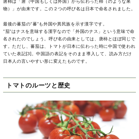
唐柿は「唐（中国もしくは外国）から伝わった柿（のような果
物）」が由来です。この２つの呼び名は日本で命名されました。
最後の蕃茄の“蕃”も外国や異民族を示す漢字です。
“茄”はナスを意味する漢字なので「外国のナス」という意味で命
名されたのでしょう。呼び名の由来としては、唐柿とほぼ同じで
す。ただし、蕃茄は、トマトが日本に伝わった時に中国で使われ
ていた表記[3]。中国語の表記をそのまま導入して、読み方だけ
日本人の言いやすい形に変えたものです。
トマトのルーツと歴史