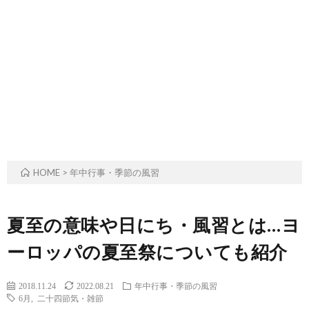
ル
事・
の
ー
季
由
ツ
節
来
と
の
や
歴
風
意
HOME
>
年中行事・季節の風習
史
習
味
夏至の意味や日にち・風習とは…ヨ
ーロッパの夏至祭についても紹介
2018.11.24
2022.08.21
年中行事・季節の風習
6月
,
二十四節気・雑節