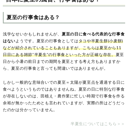
夏至の行事食はある？
浅学なせいかもしれませんが、
夏至の日に食べる代表的な行事食
はない
ようです。夏至の行事食としては
タコや半夏生餅(小麦餅)
などが紹介されていることもありますが、こちらは夏至から11
日目にある雑節“半夏生”の行事食といった方が正確な存在。
夏至
日から小暑の前日までの期間を夏至とする考え方もありますか
ら、夏至の行事食と言っても間違いではありませんが。
しかし一般的な意味合いでの夏至＝太陽が夏至点を通過する日に
食べようというものではありませんね。夏至の日に特別な行事食
が存在しないのは、田植え・農作業に忙しい時期で行事食を作る
余裕が無かったためとも言われていますが、実際の所はどうだっ
たのかは分かっていません。
半夏生についてはこちら＞＞