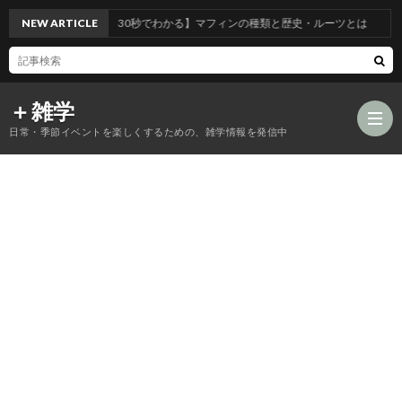
NEW ARTICLE
【30秒でわかる】マフィンの種類と歴史・ルーツとは
＋雑学
日常・季節イベントを楽しくするための、雑学情報を発信中
食
品
年
類
中
風
の
行
習