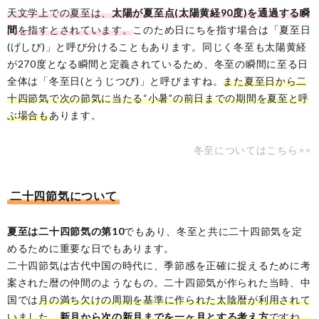
天文学上での夏至は、
太陽が夏至点(太陽黄経90度)を通過する瞬
間
を指すとされています。
このため日にちを指す場合は「夏至日
(げしび)」と呼び分けることもあります。同じく冬至も太陽黄経
が270度となる瞬間と定義されているため、冬至の瞬間に至る日
全体は「冬至日(とうじつび)」と呼びますね。
また夏至日から二
十四節気で次の節気に当たる“小暑”の前日までの期間を夏至と呼
ぶ場合も
あります。
冬至についてはこちら>>
二十四節気について
夏至は二十四節気の第10
でもあり、冬至と共に二十四節気を定
めるために重要な日でもあります。
二十四節気は古代中国の時代に、季節感を正確に捉えるために考
案された暦の仲間のようなもの。二十四節気が作られた当時、中
国では
月の満ち欠けの周期を基準に作られた太陰暦が利用されて
いました。
新月から次の新月までを一ヶ月とする考え方
ですね。