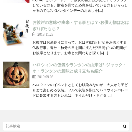
している方も、財布を見てため息を吐いている方もいらっし
ゃるのでは? バレンタインデーのお返しを[…]
お彼岸の意味や由来・する事とは？-お供え物はおは
ぎ? ぼたもち？
2018.11.29
お彼岸はお墓参りに言って、おはぎ(ぼたもち)をお供えする
仏教行事。春分・秋分の日を間に挟んだ7日間ずつの期間が
お彼岸となります。お寺との関わりが深く仏[…]
ハロウィンの仮装やランタンの由来は?-ジャック・
オ・ランタンの意味と成り立ちも紹介
2019.09.08
ハロウィンのイベントとしてお馴染みなのが、大人から子ど
もまで楽しめる仮装。フルで衣装を揃えてハロウィンパレー
ドに参加する方もいれば、ネイルだけ・ネクタ[…]