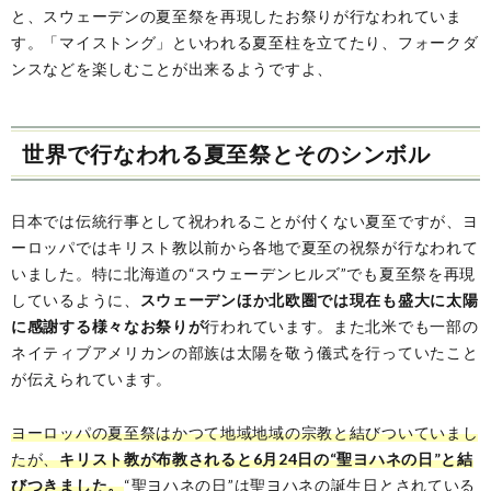
と、スウェーデンの夏至祭を再現したお祭りが行なわれていま
す。「マイストング」といわれる夏至柱を立てたり、フォークダ
ンスなどを楽しむことが出来るようですよ、
世界で行なわれる夏至祭とそのシンボル
日本では伝統行事として祝われることが付くない夏至ですが、ヨ
ーロッパではキリスト教以前から各地で夏至の祝祭が行なわれて
いました。特に北海道の“スウェーデンヒルズ”でも夏至祭を再現
しているように、
スウェーデンほか北欧圏では現在も盛大に太陽
に感謝する様々なお祭りが
行われています。また北米でも一部の
ネイティブアメリカンの部族は太陽を敬う儀式を行っていたこと
が伝えられています。
ヨーロッパの夏至祭はかつて地域地域の宗教と結びついていまし
たが、
キリスト教が布教されると6月24日の“聖ヨハネの日”と結
びつきました。
“聖ヨハネの日”は聖ヨハネの誕生日とされている