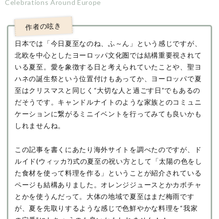
Celebrations Around Europe
日本では「今日夏至なのね、ふ～ん」という感じですが、
北欧を中心としたヨーロッパ文化圏では結構重要視されて
いる夏至。愛を象徴する日と考えられていたことや、聖ヨ
ハネの誕生祭という位置付けもあってか、ヨーロッパで夏
至はクリスマスと同じく“大切な人と過ごす日”でもあるの
だそうです。キャンドルナイトのような家族とのコミュニ
ケーションに繋がるミニイベントを行ってみても良いかも
しれませんね。
この記事を書くにあたり海外サイトを調べたのですが、ド
ルイド(ウィッカ?)式の夏至の祝い方として「太陽の色をし
た食材を使って料理を作る」ということが紹介されている
ページも結構ありました。オレンジジュースとかカボチャ
とかを使うんだって。大体の地域で夏至はまだ梅雨です
が、夏を先取りするような感じで色鮮やかな料理を“我家