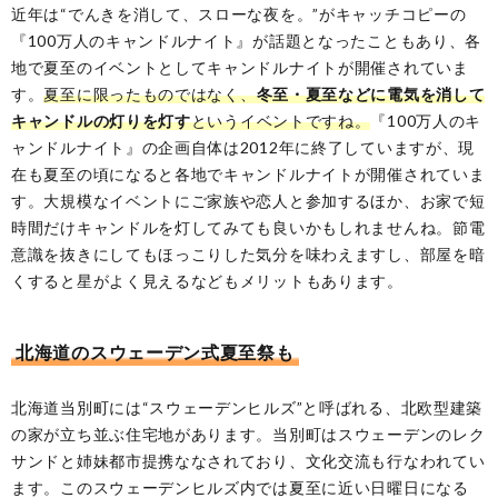
近年は“でんきを消して、スローな夜を。”がキャッチコピーの
『100万人のキャンドルナイト』が話題となったこともあり、各
地で夏至のイベントとしてキャンドルナイトが開催されていま
す。
夏至に限ったものではなく、
冬至・夏至などに電気を消して
キャンドルの灯りを灯す
というイベントですね。
『100万人のキ
ャンドルナイト』の企画自体は2012年に終了していますが、現
在も夏至の頃になると各地でキャンドルナイトが開催されていま
す。大規模なイベントにご家族や恋人と参加するほか、お家で短
時間だけキャンドルを灯してみても良いかもしれませんね。節電
意識を抜きにしてもほっこりした気分を味わえますし、部屋を暗
くすると星がよく見えるなどもメリットもあります。
北海道のスウェーデン式夏至祭も
北海道当別町には“スウェーデンヒルズ”と呼ばれる、北欧型建築
の家が立ち並ぶ住宅地があります。当別町はスウェーデンのレク
サンドと姉妹都市提携ななされており、文化交流も行なわれてい
ます。このスウェーデンヒルズ内では夏至に近い日曜日になる