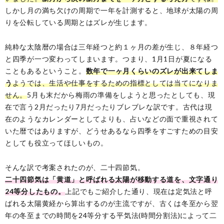
しかし月の満ち欠けの周期で一年を計測すると、地球が太陽の周
りを公転している周期とはズレが生じます。
純粋な太陰暦の場合は三年経つと約１ヶ月の差が生じ、８年経つ
と四季が一つ変わってしまいます。つまり、1月1日が夏になる
こともあるということ。
数年で一ヶ月くらいのズレが出来てしま
う
ようでは、生活や仕事をするための指標としては当てになりま
せん。
5月も末だから梅雨の準備をしようと思ったとしても、現
在で言う2月だったり7月だったりブレブレな訳です。古代は現
在のようなカレンダーとしてよりも、占いなどの面で重視されて
いた暦ではありますが、どうせあるなら四季をすごすための目安
としても役立ってほしいもの。
そんな訳で考案されたのが、二十四節気。
二十四節気は「黄道」と呼ばれる太陽が移動する道を、文字通り
24等分したもの。
上記でもご紹介した通り、現在は定気法と呼
ばれる太陽黄経から算出するのが主流ですが、古くは冬至から翌
年の冬至までの時間を24等分する平気法(時間分割法)によって二