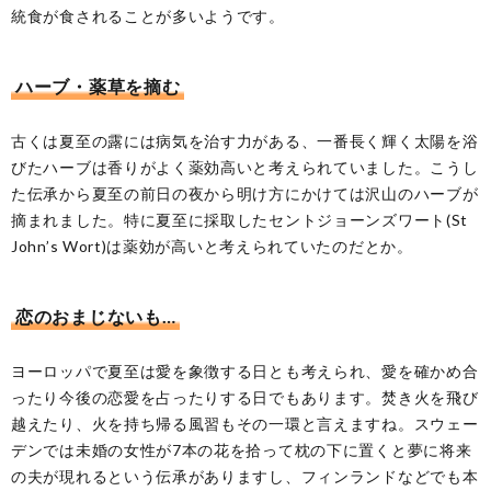
統食が食されることが多いようです。
ハーブ・薬草を摘む
古くは夏至の露には病気を治す力がある、一番長く輝く太陽を浴
びたハーブは香りがよく薬効高いと考えられていました。こうし
た伝承から夏至の前日の夜から明け方にかけては沢山のハーブが
摘まれました。特に夏至に採取したセントジョーンズワート(St
John’s Wort)は薬効が高いと考えられていたのだとか。
恋のおまじないも…
ヨーロッパで夏至は愛を象徴する日とも考えられ、愛を確かめ合
ったり今後の恋愛を占ったりする日でもあります。焚き火を飛び
越えたり、火を持ち帰る風習もその一環と言えますね。スウェー
デンでは未婚の女性が7本の花を拾って枕の下に置くと夢に将来
の夫が現れるという伝承がありますし、フィンランドなどでも本