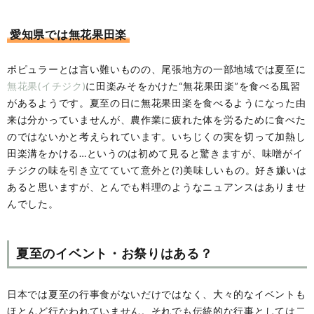
愛知県では無花果田楽
ポピュラーとは言い難いものの、尾張地方の一部地域では夏至に
無花果(イチジク)
に田楽みそをかけた“無花果田楽”を食べる風習
があるようです。夏至の日に無花果田楽を食べるようになった由
来は分かっていませんが、農作業に疲れた体を労るために食べた
のではないかと考えられています。いちじくの実を切って加熱し
田楽溝をかける…というのは初めて見ると驚きますが、味噌がイ
チジクの味を引き立てていて意外と(?)美味しいもの。好き嫌いは
あると思いますが、とんでも料理のようなニュアンスはありませ
んでした。
夏至のイベント・お祭りはある？
日本では夏至の行事食がないだけではなく、大々的なイベントも
ほとんど行なわれていません。それでも伝統的な行事としては二