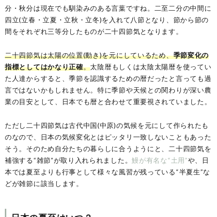
分・秋分は現在でも馴染みのある言葉ですね。二至二分の中間に
四立(立春・立夏・立秋・立冬)を入れて八節となり、節から節の
間をそれぞれ三等分したものが二十四節気となります。
二十四節気は太陽の位置(動き)を元にしているため、
季節変化の
指標としてはかなり正確
。
太陰暦もしくは太陰太陽暦を使ってい
た人達からすると、季節を認識するための暦だったと言っても過
言ではないかもしれません。特に季節や天候との関わりが深い農
業の目安として、日本でも暦と合わせて重要視されていました。
ただし二十四節気は古代中国(中原)の気候を元にして作られたも
のなので、日本の気候変化とはピッタリ一致しないこともあった
そう。そのため自分たちの暮らしに合うようにと、二十四節気を
補強する“雑節”が取り入れられました。
鰻が有名な“土用”
や、日
本では夏至よりも行事として様々な風習が残っている“半夏生”な
どが雑節に該当します。