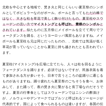
北欧を中心とする地域で、焚き火と同じくらいい夏至祭のシンボ
ルとしてポピュラーなのがポール。ポールと言っても
ただの棒で
はなく、大きな柱を草花で美しく飾り付けたもの。夏至柱やスウ
ェーデンの言い方で
マイストングとも呼ばれ、豊穣のシンボル
と
されています。
似たものに五月祭にメイポールを立てて周りでフ
ォークダンスを踊る、というヨーロッパ風習もありますね。メイ
ポールも夏至柱も元は同じだったものの、、北欧では気温が低く
草花が育っていないことから夏至に持ち越されたとも言われてい
ます。
夏至柱(マイストング)を広場に立てたら、人々は柱を回るように
フォークダンスを踊ります。必須ではないですが、民族衣装を着
て参加される方が多いそう。日本で言うところの盆踊りに通じる
ものがありますね。踊り疲れたら夏至祭のごちそうを食べ、お休
みして、また踊って、夜の焚き火に繋がると長丁場なのだそうで
すよ。夏至の行事食としてはスウェーデンではニシンの酢漬け
が、ノルウェーやデンマークではプルソと呼ばれるソーセージが
代表的です。国によって食べられるものは違いますが、各国の伝