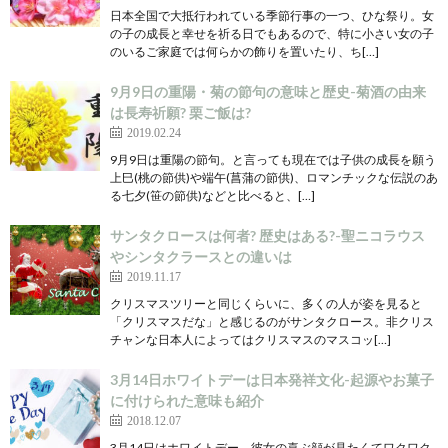
日本全国で大抵行われている季節行事の一つ、ひな祭り。女
の子の成長と幸せを祈る日でもあるので、特に小さい女の子
のいるご家庭では何らかの飾りを置いたり、ち[…]
9月9日の重陽・菊の節句の意味と歴史-菊酒の由来
は長寿祈願? 栗ご飯は?
2019.02.24
9月9日は重陽の節句。と言っても現在では子供の成長を願う
上巳(桃の節供)や端午(菖蒲の節供)、ロマンチックな伝説のあ
る七夕(笹の節供)などと比べると、[…]
サンタクロースは何者? 歴史はある?-聖ニコラウス
やシンタクラースとの違いは
2019.11.17
クリスマスツリーと同じくらいに、多くの人が姿を見ると
「クリスマスだな」と感じるのがサンタクロース。非クリス
チャンな日本人によってはクリスマスのマスコッ[…]
3月14日ホワイトデーは日本発祥文化-起源やお菓子
に付けられた意味も紹介
2018.12.07
3月14日はホワイトデー。彼女の喜ぶ顔が見たくてワクワク