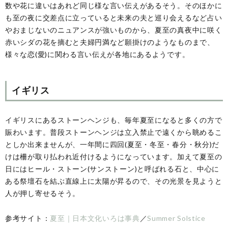
数や花に違いはあれど同じ様な言い伝えがあるそう。そのほかに
も至の夜に交差点に立っていると未来の夫と巡り会えるなど占い
やおまじないのニュアンスが強いものから、夏至の真夜中に咲く
赤いシダの花を摘むと夫婦円満など願掛けのようなものまで、
様々な恋(愛)に関わる言い伝えが各地にあるようです。
イギリス
イギリスにあるストーンヘンジも、毎年夏至になると多くの方で
賑わいます。普段ストーンヘンジは立入禁止で遠くから眺めるこ
としか出来ませんが、一年間に四回(夏至・冬至・春分・秋分)だ
けは柵が取り払われ近付けるようになっています。加えて夏至の
日にはヒール・ストーン(サンストーン)と呼ばれる石と、中心に
ある祭壇石を結ぶ直線上に太陽が昇るので、その光景を見ようと
人が押し寄せるそう。
参考サイト：
夏至｜日本文化いろは事典
／
Summer Solstice