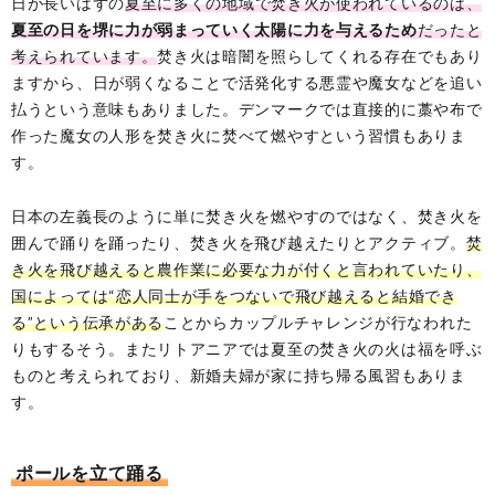
日が長いはずの
夏至に多くの地域で焚き火が使われているのは、
夏至の日を堺に力が弱まっていく太陽に力を与えるため
だったと
考えられています。
焚き火は暗闇を照らしてくれる存在でもあり
ますから、日が弱くなることで活発化する悪霊や魔女などを追い
払うという意味もありました。デンマークでは直接的に藁や布で
作った魔女の人形を焚き火に焚べて燃やすという習慣もありま
す。
日本の左義長のように単に焚き火を燃やすのではなく、焚き火を
囲んで踊りを踊ったり、焚き火を飛び越えたりとアクティブ。
焚
き火を飛び越えると農作業に必要な力が付くと言われていたり、
国によっては“恋人同士が手をつないで飛び越えると結婚でき
る”という伝承がある
ことからカップルチャレンジが行なわれた
りもするそう。またリトアニアでは夏至の焚き火の火は福を呼ぶ
ものと考えられており、新婚夫婦が家に持ち帰る風習もありま
す。
ポールを立て踊る