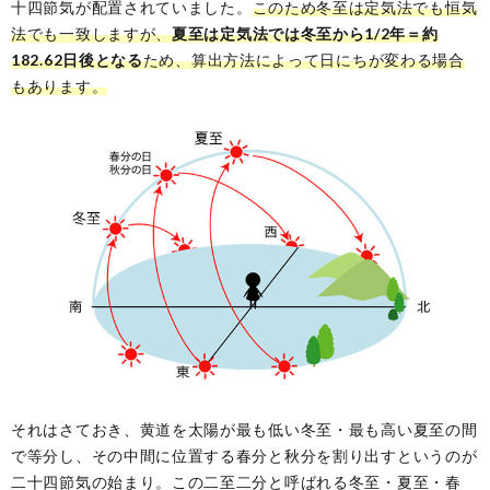
十四節気が配置されていました。
このため冬至は定気法でも恒気
法でも一致しますが、
夏至は定気法では冬至から1/2年＝約
182.62日後となる
ため、算出方法によって日にちが変わる場合
もあります。
それはさておき、黄道を太陽が最も低い冬至・最も高い夏至の間
で等分し、その中間に位置する春分と秋分を割り出すというのが
二十四節気の始まり。この二至二分と呼ばれる冬至・夏至・春