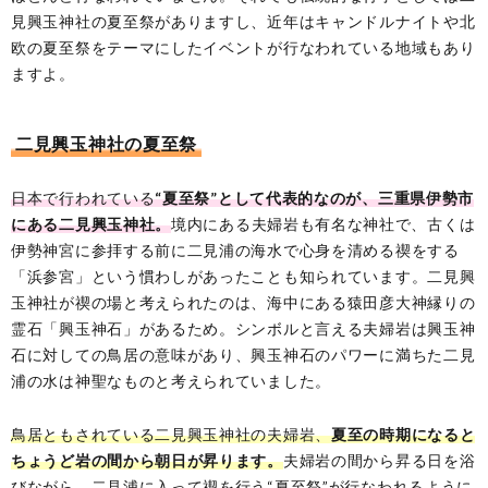
見興玉神社の夏至祭がありますし、近年はキャンドルナイトや北
欧の夏至祭をテーマにしたイベントが行なわれている地域もあり
ますよ。
二見興玉神社の夏至祭
日本で行われている
“夏至祭”として代表的なのが、三重県伊勢市
にある二見興玉神社。
境内にある夫婦岩も有名な神社で、古くは
伊勢神宮に参拝する前に二見浦の海水で心身を清める禊をする
「浜参宮」という慣わしがあったことも知られています。二見興
玉神社が禊の場と考えられたのは、海中にある猿田彦大神縁りの
霊石「興玉神石」があるため。シンボルと言える夫婦岩は興玉神
石に対しての鳥居の意味があり、興玉神石のパワーに満ちた二見
浦の水は神聖なものと考えられていました。
鳥居ともされている二見興玉神社の夫婦岩、
夏至の時期になると
ちょうど岩の間から朝日が昇ります。
夫婦岩の間から昇る日を浴
びながら、二見浦に入って禊を行う“夏至祭”が行なわれるように