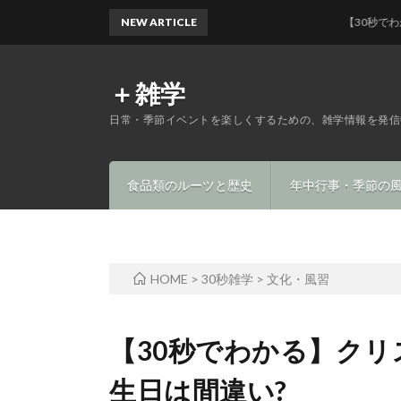
NEW ARTICLE
【30秒でわかる】マ
＋雑学
日常・季節イベントを楽しくするための、雑学情報を発信
食品類のルーツと歴史
年中行事・季節の
HOME
>
30秒雑学
>
文化・風習
【30秒でわかる】クリ
生日は間違い?