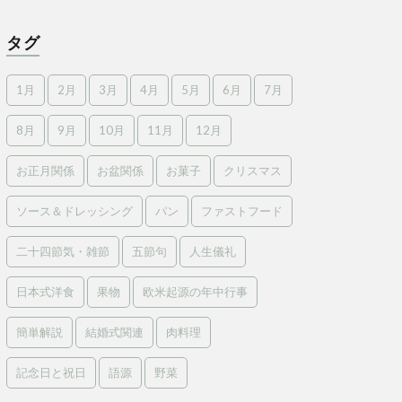
タグ
1月
2月
3月
4月
5月
6月
7月
8月
9月
10月
11月
12月
お正月関係
お盆関係
お菓子
クリスマス
ソース＆ドレッシング
パン
ファストフード
二十四節気・雑節
五節句
人生儀礼
日本式洋食
果物
欧米起源の年中行事
簡単解説
結婚式関連
肉料理
記念日と祝日
語源
野菜