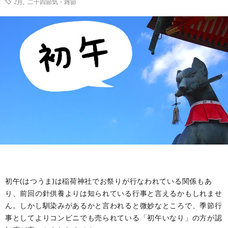
2月
,
二十四節気・雑節
ル
事・
の
ー
季
由
ツ
節
来
と
の
や
歴
風
意
史
習
味
初午(はつうま)は稲荷神社でお祭りが行なわれている関係もあ
り、前回の針供養よりは知られている行事と言えるかもしれませ
ん。しかし馴染みがあるかと言われると微妙なところで、季節行
事としてよりコンビニでも売られている「初午いなり」の方が認