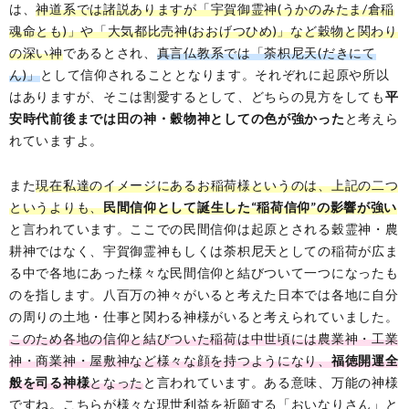
は、
神道系では諸説ありますが「宇賀御霊神(うかのみたま/倉稲
魂命とも)」や「大気都比売神(おおげつひめ)」など穀物と関わり
の深い神
であるとされ、
真言仏教系では「荼枳尼天(だきにて
ん)」
として信仰されることとなります。それぞれに起原や所以
はありますが、そこは割愛するとして、どちらの見方をしても
平
安時代前後までは田の神・穀物神としての色が強かった
と考えら
れていますよ。
また
現在私達のイメージにあるお稲荷様というのは、上記の二つ
というよりも、
民間信仰として誕生した“稲荷信仰”の影響が強い
と言われています。ここでの民間信仰は起原とされる穀霊神・農
耕神ではなく、宇賀御霊神もしくは荼枳尼天としての稲荷が広ま
る中で各地にあった様々な民間信仰と結びついて一つになったも
のを指します。八百万の神々がいると考えた日本では各地に自分
の周りの土地・仕事と関わる神様がいると考えられていました。
このため各地の信仰と結びついた稲荷は中世頃には農業神・工業
神・商業神・屋敷神など様々な顔を持つようになり、
福徳開運全
般を司る神様
となった
と言われています。ある意味、万能の神様
ですね。こちらが様々な現世利益を祈願する「おいなりさん」と