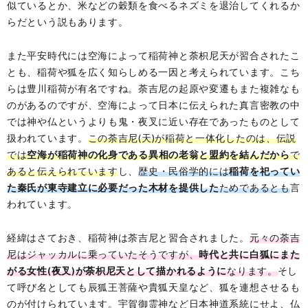
似ているとか、米などの穀類を食べるネズミを退治してくれるか
らだという説もあります。
また平安時代には空海によって稲荷神と荼枳尼天が習合されたこ
とも、稲荷や狐を広く知らしめる一因と考えられています。こち
らは豊川稲荷が有名ですね。荼吉尼の起原や変遷もまた複雑なも
のがあるのですが、空海によって日本に伝えられた真言密教の中
では神や仏というよりも鬼・夜叉に近い存在であったものとして
扱われています。
この荼吉尼(天)が稲荷と一体化したのは、伝説
では
空海が稲荷神の化身である異相の老翁と盟約を結んだから
で
あると伝えられています
し、
歴史・民俗学的には
稲荷を祀ってい
た秦氏が東寺建立に必要だった木材を提供した
ためであるとも
言
われています。
経緯はさておき、稲荷神は荼吉尼と習合されました。
元々の荼吉
尼はジャッカルに乗っていたそうですが、
時代と共に白狐にまた
がる女性(夜叉)が荼枳尼天として描かれるように
なります。
そし
て呼び名としても辰狐王菩薩や貴狐天皇など、狐を連想させるも
のが付けられています。宇賀御霊神など日本神道系統にせよ、仏