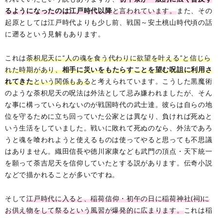
るようになったのは江戸時代以降
と言われています。
また、その
起原としては江戸時代よりも少し前、戦国～安土桃山時代頃の話
に遡るという見解もあります。
これは
荼枳尼天に“人の魂を食う代わりに欲望を叶える”と信じら
れた時期があり、
相手に災いをもたらすことを望む呪詛に利用さ
れてきた
という関係もある
と考えられています。こうした黒魔術
のような荼枳尼天の呪法は外法として忌み嫌われましたが、そん
な事に構っていられないのが戦国時代の武士達。彼らは自らの地
位を守るために立ち回っていた公家とは異なり、負ければ死ぬと
いう生活をしていました。戦いに敗れて死ぬのなら、外法であろ
うと魂を喰われようと使えるものは使ってやると思っても不思議
はありません。織田信長や徳川家康なども武門の頂点・天下統一
を願って荼吉尼天を信仰していたとする説があります。伝奇小説
などで描かれることが多いですね。
そして
江戸時代に入ると、稲荷信仰・初午の日に稲荷神社(祠)に
お供え物をして祭るという風習が爆発的に広まります。
これは稲