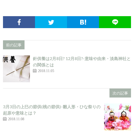
前の記事
針供養は2月8日? 12月8日?-意味や由来・淡島神社と
の関係とは
2018.11.05
次の記事
3月3日の上巳の節供(桃の節供)-雛人形・ひな祭りの
起原や意味とは？
2018.11.08