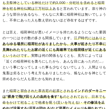
も主祭神としている神社だけで約3,000・分祀社を含めると稲荷
神を祀る神社仏閣は三万社以上
あると言われています。祟り神の
ような部分があるなら、そんなに大量に稲荷神社は無いでしょう
し、不幸にあった人も数え切れないほど存在するはずです。
とは言え、稲荷神社が悪いイメージを持たれるようになった要因
の一つにはその数の多さも関係しています。
江戸時代にはありと
あらゆる場所に稲荷社がありましたから、火事が起きたり不幸に
見舞われたりしたお家の近くにも高確率でお稲荷様が近くにある
というわけです。
実際は何の関係もなくとも、見方によっては
「近くの稲荷神社を蔑ろにしたから、あんな目にあったのだ…」
という事になってしまった事も少なくないでしょう。人間よりも
鬼畜は劣るという考え方もありましたから、狐なんかを神として
崇めるからだ人も居たかも知れません。
また
稲荷と習合された荼吉尼の起原とされる
インドのダーキニー
は“裸身で飛び回り人の血肉を食す”も
のとされており、日本でも
命をかけて祀ることで他者を呪う(災いを与える)・
その修法を止
めれば没落する(厄災が訪れる)など邪悪なイメージを持たれてい