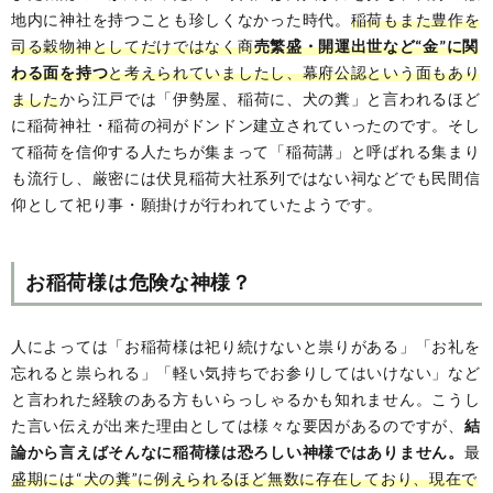
地内に神社を持つことも珍しくなかった時代。
稲荷もまた豊作を
司る穀物神としてだけではなく商
売繁盛・開運出世など“金”に関
わる面を持つ
と考えられていましたし、幕府公認という面もあり
ました
から江戸では「伊勢屋、稲荷に、犬の糞」と言われるほど
に稲荷神社・稲荷の祠がドンドン建立されていったのです。そし
て稲荷を信仰する人たちが集まって「稲荷講」と呼ばれる集まり
も流行し、厳密には伏見稲荷大社系列ではない祠などでも民間信
仰として祀り事・願掛けが行われていたようです。
お稲荷様は危険な神様？
人によっては「お稲荷様は祀り続けないと祟りがある」「お礼を
忘れると祟られる」「軽い気持ちでお参りしてはいけない」など
と言われた経験のある方もいらっしゃるかも知れません。こうし
た言い伝えが出来た理由としては様々な要因があるのですが、
結
論から言えばそんなに稲荷様は恐ろしい神様ではありません。
最
盛期には“犬の糞”に例えられるほど無数に存在しており、現在で