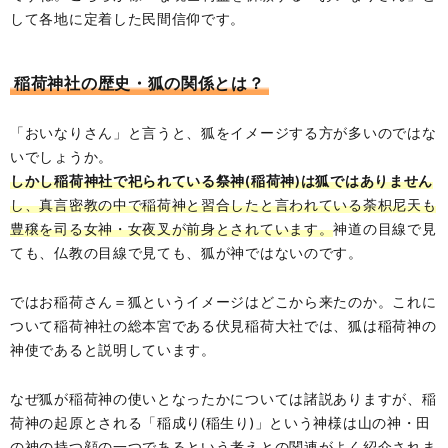
して各地に定着した民間信仰です。
稲荷神社の歴史・狐の関係とは？
「おいなりさん」と言うと、狐をイメージする方が多いのではな
いでしょうか。
しかし稲荷神社で祀られている祭神(稲荷神)は狐ではありません
し、真言密教の中で稲荷神と習合したと言われている荼枳尼天も
豊穣を司る女神・女夜叉が前身とされています。
神道の目線で見
ても、仏教の目線で見ても、狐が神ではないのです。
ではお稲荷さん＝狐というイメージはどこから来たのか。これに
ついて稲荷神社の総本宮である伏見稲荷大社では、狐は稲荷神の
神使であると説明しています。
なぜ狐が稲荷神の使いとなったかについては諸説ありますが、稲
荷神の起原とされる「稲成り(稲生り)」という神様は山の神・田
の神の持つ顔の一つであるという考えとの関連がよく紹介されま