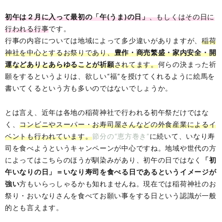
初午は２月に入って最初の「午(うま)の日」
、もしくはその日に
行われる行事
です。
行事の内容については地域によって多少違いがありますが、
稲荷
神社を中心とするお祭りであり、
豊作・商売繁盛・家内安全・開
運などありとあらゆることが祈願
されてます。
何らの決まった祈
願をするというよりは、欲しい“福”を授けてくれるように絵馬を
書いてくるという方も多いのではないでしょうか。
とは言え、近年は各地の稲荷神社で行われる初午祭だけではな
く、
コンビニやスーパー・お寿司屋さんなどの外食産業によるイ
ベントも行われています。
節分の“恵方巻き”
に続いて、いなり寿
司を食べようというキャンペーンが中心ですね。地域や世代の方
によってはこちらのほうが馴染みがあり、初午の日ではなく
「初
午いなりの日」＝いなり寿司を食べる日であるというイメージが
強い
方もいらっしゃるかも知れませんね。現在では稲荷神社のお
祭り・おいなりさんを食べてお願い事をする日という認識が一般
的とも言えます。