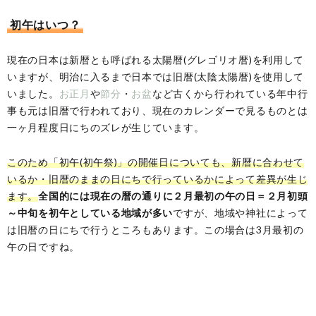
初午はいつ？
現在の日本は新暦とも呼ばれる太陽暦(グレゴリオ暦)を利用して
いますが、明治に入るまで日本では旧暦(太陰太陽暦)を使用して
いました。
お正月
や
節分
・
お盆
など古くから行われている年中行
事も元は旧暦で行われており、現在のカレンダーで見るものとは
一ヶ月程度日にちのズレが生じています。
このため「初午(初午祭)」の開催日についても、新暦に合わせて
いるか・旧暦のままの日にちで行っているかによって差異が生じ
ます。
全国的には現在の暦の通りに２月最初の午の日＝２月初頭
～中旬を初午としている地域が多い
ですが、地域や神社によって
は旧暦の日にちで行うところもあります。この場合は3月最初の
午の日ですね。