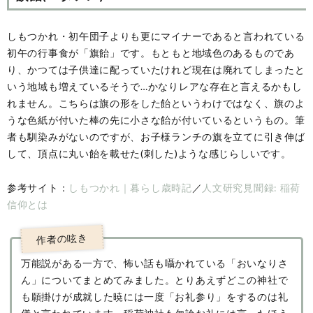
しもつかれ・初午団子よりも更にマイナーであると言われている
初午の行事食が「旗飴」です。もともと地域色のあるものであ
り、かつては子供達に配っていたけれど現在は廃れてしまったと
いう地域も増えているそうで…かなりレアな存在と言えるかもし
れません。こちらは旗の形をした飴というわけではなく、旗のよ
うな色紙が付いた棒の先に小さな飴が付いているというもの。筆
者も馴染みがないのですが、お子様ランチの旗を立てに引き伸ば
して、頂点に丸い飴を載せた(刺した)ような感じらしいです。
参考サイト：
しもつかれ｜暮らし歳時記
／
人文研究見聞録: 稲荷
信仰とは
万能説がある一方で、怖い話も囁かれている「おいなりさ
ん」についてまとめてみました。とりあえずどこの神社で
も願掛けが成就した暁には一度「お礼参り」をするのは礼