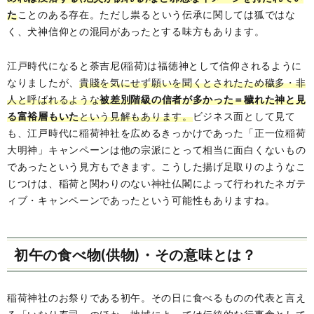
た
ことのある存在。ただし祟るという伝承に関しては狐ではな
く、犬神信仰との混同があったとする味方もあります。
江戸時代になると荼吉尼(稲荷)は福徳神として信仰されるように
なりましたが、
貴賤を気にせず願いを聞くとされたため穢多・非
人と呼ばれるような
被差別階級の信者が多かった＝穢れた神と見
る富裕層もいた
という見解もあります。
ビジネス面として見て
も、江戸時代に稲荷神社を広めるきっかけであった「正一位稲荷
大明神」キャンペーンは他の宗派にとって相当に面白くないもの
であったという見方もできます。こうした揚げ足取りのようなこ
じつけは、稲荷と関わりのない神社仏閣によって行われたネガテ
ィブ・キャンペーンであったという可能性もありますね。
初午の食べ物(供物)・その意味とは？
稲荷神社のお祭りである初午。その日に食べるものの代表と言え