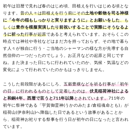
初午は旧暦で見れば春のはじめ頃、田植えを行いはじめる頃とな
ります。
昔の人々は田植えを行う前にその
土地や穀物を司る神様
に「今年の稲もしっかりと実りますように」とお願いをした
、も
しくは
豊作を模擬実演したり前祝いすることで実際にそうなるよ
うに祈った
行事が起原
であると考えられています。おそらくこの
時点では神社や寺社などはまだ力を持っておらず、その地で暮ら
す人々が独自に行う・ご当地のシャーマンの様な方が先導する自
然信仰の一つだったのでしょう。お正月などの起原と同じです
ね。また決まった日にちに行われていたのか、気候・気温などの
変化によって行われていたのかもはっきりしません。
こうした前段階があるにしろ、
五穀豊穣などを祈る行事が「初午
の日」に行われるものとして定着したのは、
伏見稲荷神社による
と和銅4年、西暦で言うと711年以降
とされています。
711年の
初午に祭神である「宇賀御霊神(うかのみたま/倉稲魂命とも)」が
稲荷山(伊奈利山)へ降臨した日であるという故事があることか
ら、稲荷神お祀りする祭事を行う日が初午の日になったと言われ
ています。