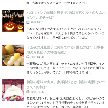
れ、各地ではクリスマスツリーやイルミネー[…]
ハロウィンの意味と歴史-起源は古代ケルトのサムハ
イン? カボチャは?
2019.09.01
日本でも10月を代表するイベントとなっているハロウィン。
パレードから家庭内・大人から子供まで楽しめるイベントに
なっていますし、ホラー調ながらポップでコ[…]
十五夜の月見団子は何粉で作る? 重ね方は?…日本各
地の月見団子の特徴も紹介
2019.04.20
十五夜のお月見と言えば、セットになるのが月見団子。イメ
ージ映像としては三方にピラミッドのように詰まれた団子が
使われることが多いですが、日本各地ではそれ[…]
初詣の意味や由来、参拝作法とは-初詣の期間はいつ
まで? 喪中は?
2018.10.28
老若男女問わず、お正月には初詣に行くという方が多いので
はないでしょうか。お正月行事の全てを慣例通り行っている
というわけではなくとも、おせち・年賀状・初[…]