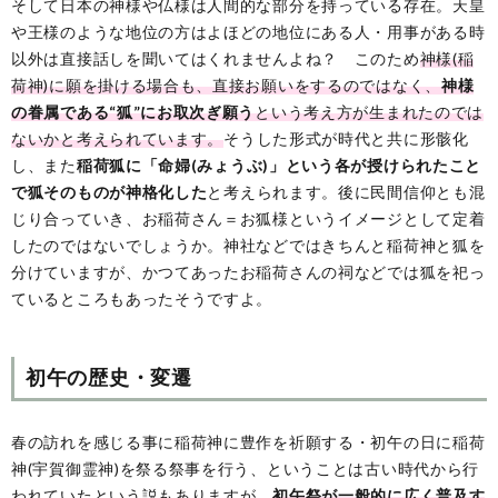
そして日本の神様や仏様は人間的な部分を持っている存在。天皇
や王様のような地位の方はよほどの地位にある人・用事がある時
以外は直接話しを聞いてはくれませんよね？ このため
神様(稲
荷神)に願を掛ける場合も、直接お願いをするのではなく、
神様
の眷属である“狐”にお取次ぎ願う
という考え方が生まれたのでは
ないかと考えられています。
そうした形式が時代と共に形骸化
し、また
稲荷狐に「命婦(みょうぶ)」という各が授けられたこと
で狐そのものが神格化した
と考えられます。後に民間信仰とも混
じり合っていき、お稲荷さん＝お狐様というイメージとして定着
したのではないでしょうか。神社などではきちんと稲荷神と狐を
分けていますが、かつてあったお稲荷さんの祠などでは狐を祀っ
ているところもあったそうですよ。
初午の歴史・変遷
春の訪れを感じる事に稲荷神に豊作を祈願する・初午の日に稲荷
神(宇賀御霊神)を祭る祭事を行う、ということは古い時代から行
われていたという説もありますが、
初午祭が一般的に広く普及す