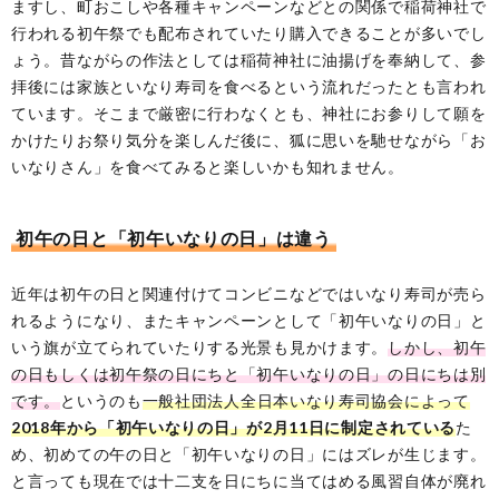
ますし、町おこしや各種キャンペーンなどとの関係で稲荷神社で
行われる初午祭でも配布されていたり購入できることが多いでし
ょう。昔ながらの作法としては稲荷神社に油揚げを奉納して、参
拝後には家族といなり寿司を食べるという流れだったとも言われ
ています。そこまで厳密に行わなくとも、神社にお参りして願を
かけたりお祭り気分を楽しんだ後に、狐に思いを馳せながら「お
いなりさん」を食べてみると楽しいかも知れません。
初午の日と「初午いなりの日」は違う
近年は初午の日と関連付けてコンビニなどではいなり寿司が売ら
れるようになり、またキャンペーンとして「初午いなりの日」と
いう旗が立てられていたりする光景も見かけます。
しかし、初午
の日もしくは初午祭の日にちと「初午いなりの日」の日にちは別
です。
というのも
一般社団法人全日本いなり寿司協会によって
2018年から「初午いなりの日」が2月11日に制定されている
た
め、初めての午の日と「初午いなりの日」にはズレが生じます。
と言っても現在では十二支を日にちに当てはめる風習自体が廃れ