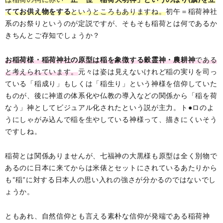
ててお供え物をする
というところもありますね。
初午＝稲荷神社
系のお祭りというのが定説ですが、そもそも稲荷とは何であるか
きちんとご存知でしょうか？
お稲荷様・稲荷神社の原型は稲を象徴する穀霊神・農耕神
である
と考えられています。
元々は姿は見えないけれど稲の実りを司っ
ている「稲成り」もしくは「稲生り」という神様を信仰していた
ものが、後に神道の体系化や仏教の導入などの関係から「稲を荷
なう」神としてビジュアル化されたという説が主力。ト●ロのよ
うにしゃがみ込んで稲を生やしている神様って、描きにくいそう
ですしね。
稲荷とは関係ありませんが、七福神の大黒様も原型は全く別物で
あるのに日本に来てからは米俵とセットにされているあたりから
も“稲”に対する日本人の思い入れの強さが分かるのではないでし
ょうか。
ともあれ、自然信仰とも言える素朴な信仰が発端である稲荷神