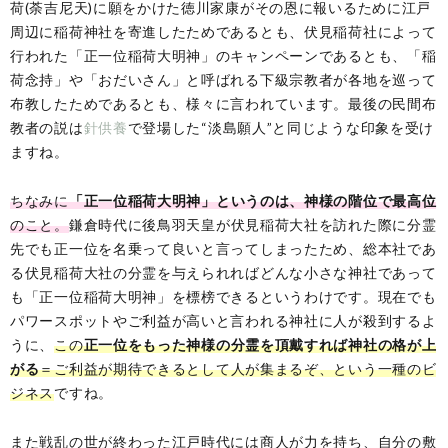
荷(荼吉尼天)に願をかけた徳川家康がその恩に報いるために江戸
周辺に稲荷神社を寄進したためであるとも、伏見稲荷社によって
行われた「正一位稲荷大明神」のキャンペーンであるとも、「稲
荷念持」や「おだいさん」と呼ばれる下級宗教者が各地を巡って
布教したためであるとも、様々に言われています。最後の民間布
教者の説は
針供養
で登場した“淡島願人”と同じような印象を受け
ますね。
ちなみに
「正一位稲荷大明神」というのは、神様の階位で最高位
のこと。
鎌倉時代に後鳥羽天皇が伏見稲荷大社を訪れた際に分霊
先でも正一位を名乗って良いと言ってしまったため、総本社であ
る伏見稲荷大社の分霊を与えられればどんな小さな神社であって
も「正一位稲荷大明神」を標榜できるというわけです。現在でも
パワースポットやご利益が高いと言われる神社に人が殺到するよ
うに、
この
正一位をもった神様の分霊を頂戴すれば神社の格が上
がる
＝ご利益が期待できるとして人が集まるぞ、という一種のビ
ジネス
ですね。
また戦乱の世が終わった江戸時代には商人が力を持ち、自分の敷