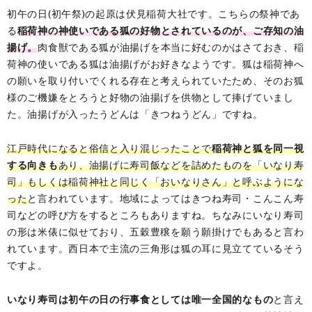
初午の日(初午祭)の起原は伏見稲荷大社です。こちらの祭神であ
る
稲荷神の神使いである狐の好物とされているのが、ご存知の油
揚げ。
肉食獣である狐が油揚げを本当に好むのかはさておき、稲
荷神の使いである狐は油揚げがお好きなようです。狐は稲荷神へ
の願いを取り付いでくれる存在と考えられていたため、そのお狐
様のご機嫌をとろうと好物の油揚げを供物として捧げていまし
た。油揚げが入ったうどんは「きつねうどん」ですね。
江戸時代になると俗信と入り混じったことで
稲荷神と狐を同一視
する向きも
あり、油揚げに寿司飯などを詰めたものを「いなり寿
司」もしくは稲荷神社と同じく「おいなりさん」と呼ぶようにな
った
と言われています。地域によってはきつね寿司・こんこん寿
司などの呼び方をするところもありますね。ちなみにいなり寿司
の形は米俵に似せており、五穀豊穣を願う願掛けでもあると言わ
れています。西日本で主流の三角形は狐の耳に見立てているそう
ですよ。
いなり寿司は初午の日の行事食としては唯一全国的なもの
と言え