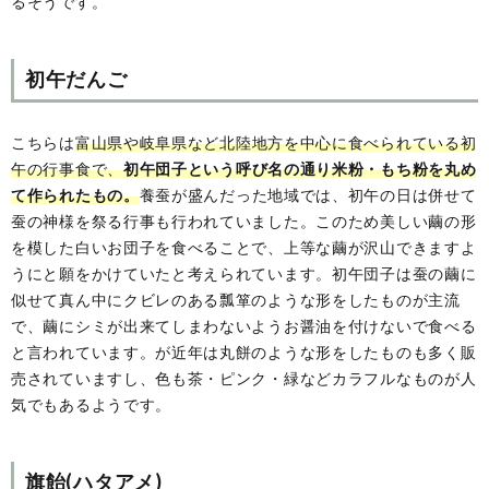
るそうです。
初午だんご
こちらは
富山県や岐阜県など北陸地方を中心に食べられている初
午の行事食で、
初午団子という呼び名の通り米粉・もち粉を丸め
て作られたもの。
養蚕が盛んだった地域では、初午の日は併せて
蚕の神様を祭る行事も行われていました。このため美しい繭の形
を模した白いお団子を食べることで、上等な繭が沢山できますよ
うにと願をかけていたと考えられています。初午団子は蚕の繭に
似せて真ん中にクビレのある瓢箪のような形をしたものが主流
で、繭にシミが出来てしまわないようお醤油を付けないで食べる
と言われています。が近年は丸餅のような形をしたものも多く販
売されていますし、色も茶・ピンク・緑などカラフルなものが人
気でもあるようです。
旗飴(ハタアメ)