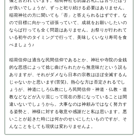
儀と言われています。稲荷神社も勿論お礼には言ったほう
が良いでしょうが、ずっと祀り続ける必要はありません。
稲荷神社の方に聞いても「否」と答えられるはずです。な
ので目標に向かって頑張っていて、成就をお願いしたいの
ならば行っても全く問題はありません。お祭りが行われて
いる初午のタイミングで行って、美味しくいなり寿司を食
べましょう♪
稲荷信仰は適当な民間信仰であるとか、神社や寺院の金銭
的な思惑によって捻じ曲げられたから無意味だという説も
ありますが、それがダメなら日本の宗教はほぼ全滅するん
じゃないかと思います(苦笑)。熱心な方は否定されるでし
ょうが、神道にしろ仏教にしろ民間信仰・神道・仏教・道
教などなどが入り混じって現在の形になっていることは間
違いないでしょうから。大事なのは神頼みではなく努力す
る姿勢と、神様に対する敬意や感謝だと私は思います。悪
いことが起きた時には何かのせいにしたいものですが、そ
んなことをしても現状は変わりませんよ。