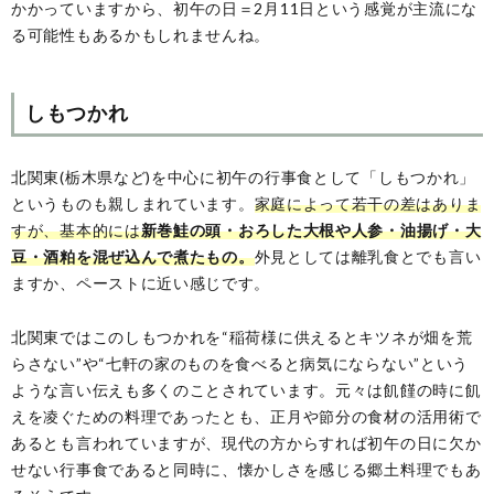
かかっていますから、初午の日＝2月11日という感覚が主流にな
る可能性もあるかもしれませんね。
しもつかれ
北関東(栃木県など)を中心に初午の行事食として「しもつかれ」
というものも親しまれています。
家庭によって若干の差はありま
すが、基本的には
新巻鮭の頭・おろした大根や人参・油揚げ・大
豆・酒粕を混ぜ込んで煮たもの。
外見としては離乳食とでも言い
ますか、ペーストに近い感じです。
北関東ではこのしもつかれを“稲荷様に供えるとキツネが畑を荒
らさない”や“七軒の家のものを食べると病気にならない”という
ような言い伝えも多くのことされています。元々は飢饉の時に飢
えを凌ぐための料理であったとも、正月や節分の食材の活用術で
あるとも言われていますが、現代の方からすれば初午の日に欠か
せない行事食であると同時に、懐かしさを感じる郷土料理でもあ