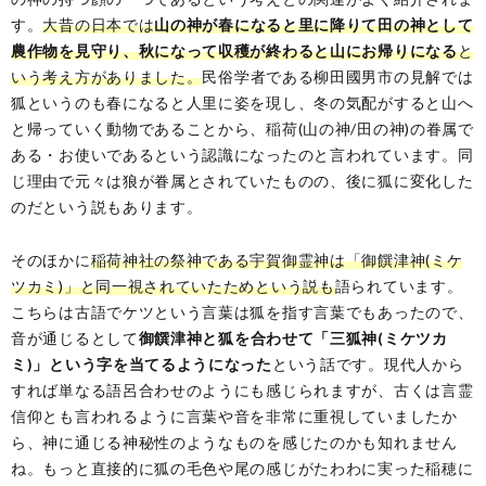
す。
大昔の日本では
山の神が春になると里に降りて田の神として
農作物を見守り、秋になって収穫が終わると山にお帰りになる
と
いう考え方がありました。
民俗学者である柳田國男市の見解では
狐というのも春になると人里に姿を現し、冬の気配がすると山へ
と帰っていく動物であることから、稲荷(山の神/田の神)の眷属で
ある・お使いであるという認識になったのと言われています。同
じ理由で元々は狼が眷属とされていたものの、後に狐に変化した
のだという説もあります。
そのほかに
稲荷神社の祭神である宇賀御霊神は「御饌津神(ミケ
ツカミ)」と同一視されていたためという説も
語られています。
こちらは古語でケツという言葉は狐を指す言葉でもあったので、
音が通じるとして
御饌津神と狐を合わせて「三狐神(ミケツカ
ミ)」という字を当てるようになった
という話です。現代人から
すれば単なる語呂合わせのようにも感じられますが、古くは言霊
信仰とも言われるように言葉や音を非常に重視していましたか
ら、神に通じる神秘性のようなものを感じたのかも知れません
ね。もっと直接的に狐の毛色や尾の感じがたわわに実った稲穂に