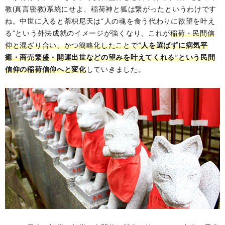
教(真言密教)系統にせよ、稲荷神と狐は繋がったというわけです
ね。中世に入ると荼枳尼天は“人の魂を食う代わりに欲望を叶え
る”という外法成就のイメージが強くなり、これが
稲荷・民間信
仰と混ざり合い、かつ簡略化したことで
“人を選ばずに病気平
癒・商売繁盛・開運出世などの望みを叶えてくれる”という民間
信仰の稲荷信仰へと変化
していきました。