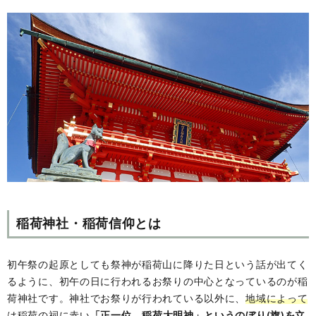
稲荷神社・稲荷信仰とは
初午祭の起原としても祭神が稲荷山に降りた日という話が出てく
るように、初午の日に行われるお祭りの中心となっているのが稲
荷神社です。神社でお祭りが行われている以外に、
地域によって
は稲荷の祠に赤い
「正一位 稲荷大明神」というのぼり(旗)を立