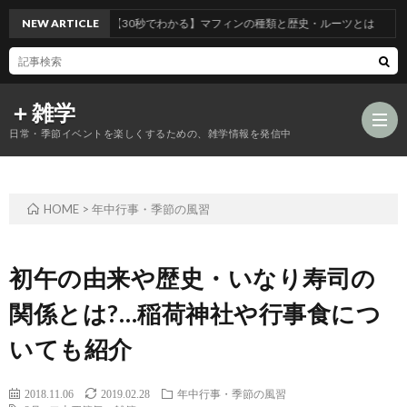
NEW ARTICLE
【30秒でわかる】マフィンの種類と歴史・ルーツとは
＋雑学
日常・季節イベントを楽しくするための、雑学情報を発信中
HOME
>
年中行事・季節の風習
食
品
年
初午の由来や歴史・いなり寿司の
関係とは?…稲荷神社や行事食につ
類
中
風
いても紹介
の
行
習
2018.11.06
2019.02.28
年中行事・季節の風習