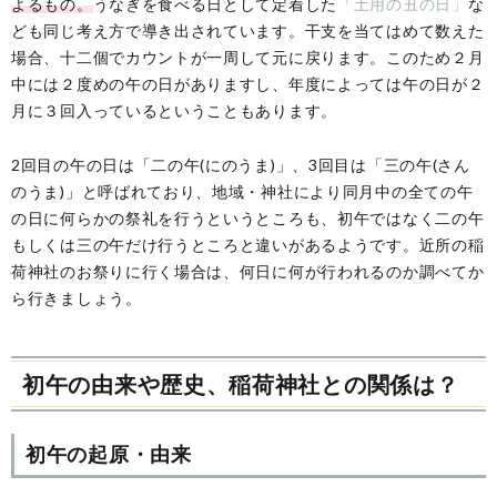
よるもの。
うなぎを食べる日として定着した
「土用の丑の日」
な
ども同じ考え方で導き出されています。干支を当てはめて数えた
場合、十二個でカウントが一周して元に戻ります。このため２月
中には２度めの午の日がありますし、年度によっては午の日が２
月に３回入っているということもあります。
2回目の午の日は「二の午(にのうま)」、3回目は「三の午(さん
のうま)」と呼ばれており、地域・神社により同月中の全ての午
の日に何らかの祭礼を行うというところも、初午ではなく二の午
もしくは三の午だけ行うところと違いがあるようです。近所の稲
荷神社のお祭りに行く場合は、何日に何が行われるのか調べてか
ら行きましょう。
初午の由来や歴史、稲荷神社との関係は？
初午の起原・由来