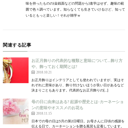
味を持ったものの(金銭面などの問題から)進学はせず、趣味の範
囲で色々調べています。知らなくても生きていけるけど、知って
いるともっと楽しい！それが雑学ｗ
関連する記事
お正月飾りの代表的な種類と意味について…飾り方
や、飾っておく期間とは?
2018.10.21
お正月飾りはインテリアとしても使われていますが、実はそ
れぞれに意味があり、飾り付けないほうが良い日があるなど
決まりごともあります。代表的なお正月飾りの[…]
母の日に由来はある? 起源や歴史とは-カーネーショ
ンの意味やオススメのお花も
2018.11.15
日本での母の日は5月の第2日曜日。お母さんに日頃の感謝を
伝える日で、カーネーションを贈る風習も定着しています。