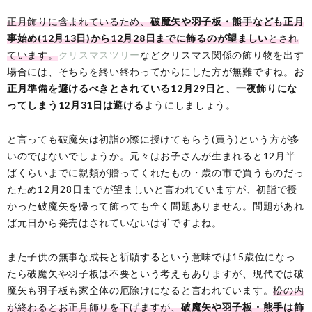
正月飾りに含まれているため、
破魔矢や羽子板・熊手なども正月
事始め(12月13日)から12月28日までに飾るのが望ましい
とされ
ています。
クリスマスツリー
などクリスマス関係の飾り物を出す
場合には、そちらを終い終わってからにした方が無難ですね。
お
正月準備を避けるべきとされている12月29日と、一夜飾りにな
ってしまう12月31日は避ける
ようにしましょう。
と言っても破魔矢は初詣の際に授けてもらう(買う)という方が多
いのではないでしょうか。元々はお子さんが生まれると12月半
ばくらいまでに親類が贈ってくれたもの・歳の市で買うものだっ
たため12月28日までが望ましいと言われていますが、初詣で授
かった破魔矢を帰って飾っても全く問題ありません。問題があれ
ば元日から発売はされていないはずですよね。
また子供の無事な成長と祈願するという意味では15歳位になっ
たら破魔矢や羽子板は不要という考えもありますが、現代では破
魔矢も羽子板も家全体の厄除けになると言われています。
松の内
が終わるとお正月飾りを下げますが、
破魔矢や羽子板・熊手は飾