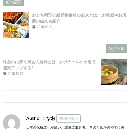
前の記事
おせち料理と縁起物食材の由来とは?…お雑煮やお屠
蘇の由来も紹介
2018.10.23
次の記事
冬至の由来や風習の意味とは…カボチャや柚子湯で
運気アップする?
2018.10.26
Author：なお
投稿一覧
日本の伝統文化が薄い、北海道出身者。 そのためか民俗学に興