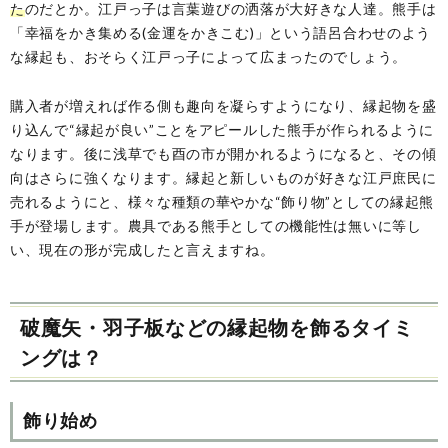
た
のだとか。江戸っ子は言葉遊びの洒落が大好きな人達。熊手は
「幸福をかき集める(金運をかきこむ)」という語呂合わせのよう
な縁起も、おそらく江戸っ子によって広まったのでしょう。
購入者が増えれば作る側も趣向を凝らすようになり、縁起物を盛
り込んで“縁起が良い”ことをアピールした熊手が作られるように
なります。後に浅草でも酉の市が開かれるようになると、その傾
向はさらに強くなります。縁起と新しいものが好きな江戸庶民に
売れるようにと、様々な種類の華やかな“飾り物”としての縁起熊
手が登場します。農具である熊手としての機能性は無いに等し
い、現在の形が完成したと言えますね。
破魔矢・羽子板などの縁起物を飾るタイミ
ングは？
飾り始め