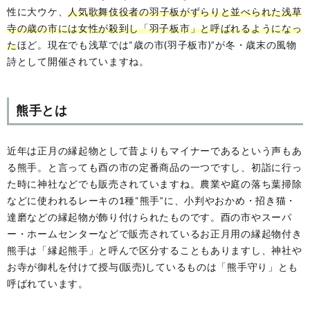
性に大ウケ、
人気歌舞伎役者の羽子板がずらりと並べられた浅草
寺の歳の市には女性が殺到し「羽子板市」と呼ばれるようになっ
た
ほど。現在でも浅草では“歳の市(羽子板市)”が冬・歳末の風物
詩として開催されていますね。
熊手とは
近年は正月の縁起物として昔よりもマイナーであるという声もあ
る熊手。と言っても酉の市の定番商品の一つですし、初詣に行っ
た時に神社などでも販売されていますね。農業や庭の落ち葉掃除
などに使われるレーキの1種“熊手”に、小判やおかめ・招き猫・
達磨などの縁起物が飾り付けられたものです。酉の市やスーパ
ー・ホームセンターなどで販売されているお正月用の縁起物付き
熊手は「縁起熊手」と呼んで区分することもありますし、神社や
お寺が御札を付けて授与(販売)しているものは「熊手守り」とも
呼ばれています。