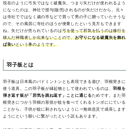
現在のように弓矢ではなく破魔矢、つまり矢だけが使われるよう
になったのは、神社で授与(販売)されるのが矢だけだから。元々
は寺社でではなく歳の市などで買って男の子に贈っていたそうな
ので、その風習に寺社のほうが便乗したという見方もできます
ね。矢だけが売られているのは
弓を使って邪気を払うのは修行を
積んだ神職者しか出来ないことので、
お守りになる破魔矢を飾れ
ば良い
という事のようです。
羽子板とは
羽子板は日本風のバドミントンとも表現できる遊び、羽根突きに
使う道具。この羽子板が縁起物として使われているのは、
羽根を
弾き返す板が「邪気を跳ね返す」ことに通じる
ためです。また羽
根突きにつかう羽根の形状が蚊を食べてくれるトンボににている
ことから、子供が蚊に刺されないように⇒無病息災で成長します
ようにという願いに繋がったという説もあります。