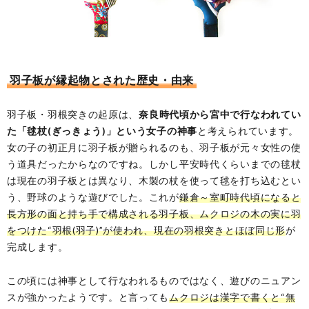
羽子板が縁起物とされた歴史・由来
羽子板・羽根突きの起原は、
奈良時代頃から宮中で行なわれてい
た「毬杖(ぎっきょう)」という女子の神事
と考えられています。
女の子の初正月に羽子板が贈られるのも、羽子板が元々女性の使
う道具だったからなのですね。しかし平安時代くらいまでの毬杖
は現在の羽子板とは異なり、木製の杖を使って毬を打ち込むとい
う、野球のような遊びでした。これが
鎌倉～室町時代頃になると
長方形の面と持ち手で構成される羽子板、ムクロジの木の実に羽
をつけた“羽根(羽子)”が使われ、現在の羽根突きとほぼ同じ形
が
完成します。
この頃には神事として行なわれるものではなく、遊びのニュアン
スが強かったようです。と言っても
ムクロジは漢字で書くと“無