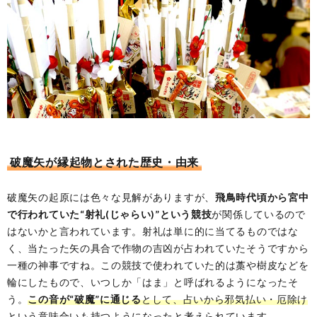
破魔矢が縁起物とされた歴史・由来
破魔矢の起原には色々な見解がありますが、
飛鳥時代頃から宮中
で行われていた“射礼(じゃらい)”という競技
が関係しているので
はないかと言われています。射礼は単に的に当てるものではな
く、当たった矢の具合で作物の吉凶が占われていたそうですから
一種の神事ですね。この競技で使われていた的は藁や樹皮などを
輪にしたもので、いつしか「はま」と呼ばれるようになったそ
う。
この音が“破魔”に通じる
として、占いから邪気払い・厄除け
という意味合いも持つようになった
と考えられています。