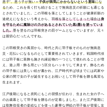
患子”。患う子が無い＝
子供が病気にかからないという意味
にな
る
ため、これを長く打ち続けることで無病息災の祈願にも通じる
とされていました。この羽根を落としてしまうことが健康祈願の
途絶えになるという考えから、
羽根を落としてしまった場合は
身
を守るために魔除けの力があるとされていた黒(墨)を塗っていま
した。
墨を塗るのは羽根突きの罰ゲームとなっていますが、元々
は親切心だったんですね。
この羽根突きの風習から、時代と共に羽子板そのものが無病息
災・厄払いになるものとして重要視されていきます。戦国時代頃
には羽子板に装飾も施され縁起物の一つとして使われることが増
え、遊ぶ用・飾る用という区分もハッキリして来ます。飾るため
の羽子板には美しい絵が書かれ、江戸時代半ば頃までには武家や
公家の間で女の子が誕生するとお祝いとして羽子板を贈る風習も
生まれます。
江戸後期になると庶民にもこの習慣が伝わり、生まれた女の子へ
のお歳暮として羽子板を贈るのが定着しました。また江戸後期に
は歌舞伎役者の姿絵などを使った豪華な押絵の羽子板が登場し女