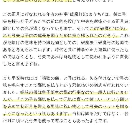
この正月に行なわれる年占の神事“破魔打(はまうち)”は、後に弓
矢を持った子どもたちの前に的を投げて中央を射抜かせる正月遊
戯としての色が濃くなっていきます。そして
この“破魔打”に使わ
れた弓矢は子供の成長を願うために持ち帰られたのだそう。
これ
が厄除けの意味を持つ縁起物としての、破魔矢・破魔弓の起原で
あると考えられています。時代と共に神事や正月遊戯に使ったも
のではなくとも、弓矢であれば縁起物として使われるように変化
したと言えますね。
また平安時代には「鳴弦の儀」と呼ばれる、矢を付けないで弓の
弦を鳴らすことで邪気を払うという邪気払いの儀式も行われてい
ました。
鳴弦の儀は皇子誕生の際の行事なので一般人は行いませ
んが、「この子も邪気を払って元気に育って欲しい」という願い
を込めて初正月を迎える男児に祝い物として弓矢のセットを贈る
ようになったという説もあります。
当初は飾るだけではなく、お
正月に頂いた弓矢を使って遊ぶこともあったようです。