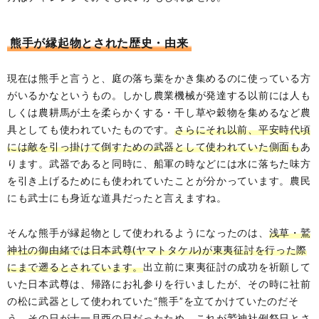
熊手が縁起物とされた歴史・由来
現在は熊手と言うと、庭の落ち葉をかき集めるのに使っている方
がいるかなというもの。しかし農業機械が発達する以前には人も
しくは農耕馬が土を柔らかくする・干し草や穀物を集めるなど農
具としても使われていたものです。
さらにそれ以前、平安時代頃
には敵を引っ掛けて倒すための武器として使われていた側面も
あ
ります。武器であると同時に、船軍の時などには水に落ちた味方
を引き上げるためにも使われていたことが分かっています。農民
にも武士にも身近な道具だったと言えますね。
そんな熊手が縁起物として使われるようになったのは、
浅草・鷲
神社の御由緒では日本武尊(ヤマトタケル)が東夷征討を行った際
にまで遡るとされています。
出立前に東夷征討の成功を祈願して
いた日本武尊は、帰路にお礼参りを行いましたが、その時に社前
の松に武器として使われていた“熊手”を立てかけていたのだそ
う。その日が十一月酉の日だったため、これが鷲神社例祭日とさ