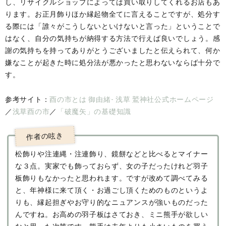
し、リサイクルショップによっては買い取りしてくれるお店もあ
ります。お正月飾りほか縁起物全てに言えることですが、処分す
る際には「誰々がこうしないといけないと言った」ということで
はなく、自分の気持ちが納得する方法で行えば良いでしょう。感
謝の気持ちを持ってありがとうございましたと伝えられて、何か
嫌なことが起きた時に処分法が悪かったと思わないならば十分で
す。
参考サイト：
酉の市とは 御由緒- 浅草 鷲神社公式ホームページ
／
浅草酉の市
／
「破魔矢」の基礎知識
松飾りや注連縄・注連飾り、鏡餅などと比べるとマイナー
な３点。実家でも飾っておらず、女の子だったけれど羽子
板飾りもなかったと思われます。ですが改めて調べてみる
と、年神様に来て頂く・お過ごし頂くためのものというよ
りも、縁起担ぎやお守り的なニュアンスが強いものだった
んですね。お高めの羽子板はさておき、ミニ熊手が欲しい