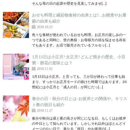
そんな母の日の起原や歴史を見直してみませ[…]
おせち料理と縁起物食材の由来とは?…お雑煮やお屠
蘇の由来も紹介
2018.10.23
色々な食材が使われているおせち料理。お正月の楽しみの一
つであると同時に、世の奥様・お母様方の頭を悩ませる存在
でもあります。お店で販売されているフルセッ[…]
1月15日は小正月? 女正月? どんど焼きの歴史、小豆
粥・餅花の意味とは？
2018.11.02
1月15日は小正月。と言っても、三が日が終わって仕事も始
まり、すっかりお正月モードの抜けた時期ではあります。20
世紀には小正月と「成人の日」が同じだっ[…]
春分の日・秋分の日とは-お彼岸との関係や、キリス
ト教の祝日も紹介
2018.11.27
春分や秋分は昼と夜の長さが同じになる日、もしくはお彼岸
の中日として知られています。しかしそれ以外はほとんどイ
メージのない日で、単なる「祝日」やお彼岸の[…]