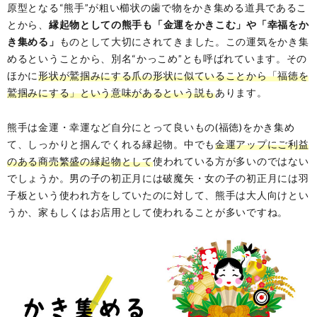
原型となる“熊手”が粗い櫛状の歯で物をかき集める道具であるこ
とから、
縁起物としての熊手も「金運をかきこむ」や「幸福をか
き集める」
ものとして大切にされてきました。この運気をかき集
めるということから、別名“かっこめ”とも呼ばれています。その
ほかに
形状が鷲掴みにする爪の形状に似ていることから「福徳を
鷲掴みにする」という意味があるという説も
あります。
熊手は金運・幸運など自分にとって良いもの(福徳)をかき集め
て、しっかりと掴んでくれる縁起物。中でも
金運アップにご利益
のある商売繁盛の縁起物として
使われている方が多いのではない
でしょうか。男の子の初正月には破魔矢・女の子の初正月には羽
子板という使われ方をしていたのに対して、熊手は大人向けとい
うか、家もしくはお店用として使われることが多いですね。