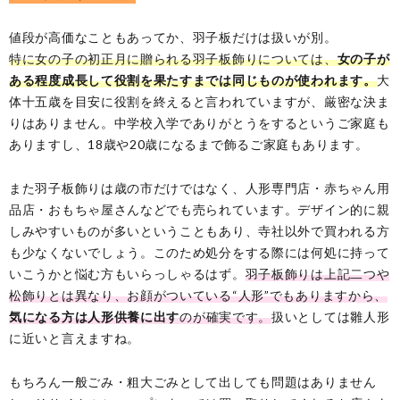
値段が高価なこともあってか、羽子板だけは扱いが別。
特に女の子の初正月に贈られる羽子板飾りについては、
女の子が
ある程度成長して役割を果たすまでは同じものが使われます。
大
体十五歳を目安に役割を終えると言われていますが、厳密な決ま
りはありません。中学校入学でありがとうをするというご家庭も
ありますし、18歳や20歳になるまで飾るご家庭もあります。
また羽子板飾りは歳の市だけではなく、人形専門店・赤ちゃん用
品店・おもちゃ屋さんなどでも売られています。デザイン的に親
しみやすいものが多いということもあり、寺社以外で買われる方
も少なくないでしょう。このため処分をする際には何処に持って
いこうかと悩む方もいらっしゃるはず。
羽子板飾りは上記二つや
松飾りとは異なり、お顔がついている“人形”でもありますから、
気になる方は人形供養に出す
のが確実です。
扱いとしては雛人形
に近いと言えますね。
もちろん一般ごみ・粗大ごみとして出しても問題はありません