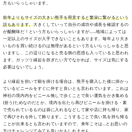
方もいらっしゃいます。
前年よりもサイズの大きい熊手を用意すると繁栄に繋がるという
説もあります。
大きくしていって自分の成功や成長を確認するの
が醍醐味だ！という方もいらっしゃいますが……地域によっては
一定以上のサイズが入手できないこともあります。毎年より大き
いものを買い続けるのは無理があるという方もいらっしゃると思
いますし、この辺りになると売る側の思惑も入っていると思われ
ます。ガッツリ縁起を担ぎたい方でなかれば、サイズは気にする
必要はないでしょう。
より縁起を担いで願を掛ける場合は、熊手を購入した後に掛かっ
ているビニールをすぐに外すと良いとも言われています。これは
神社の境内内をビニール無しで歩くことで良い運気をかき集める
(拾う)ためなのだとか。境内を出たら再びビニールを掛ける・素
で売られているものは袋に入れるなどして家や店に持ち帰り、家
で再びそれを外して飾ります。こうすることで良い気を持ち帰る
ことが出来るとも言われていますので、来年こそは…とお思いの
方はチャレンジてみても良いかもしれません。