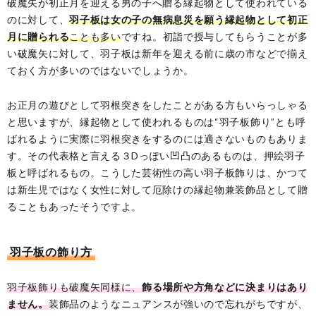
破魔矢が初正月を迎える男の子へ贈る縁起物として使われている
のに対して、
羽子板は女の子の無病息災を願う縁起物として初正
月に贈られる
ことも多い
ですね。初詣で授与してもらうことが多
い破魔矢に対して、羽子板は新年を迎える前に歳の市などで揃え
ておく方が多いのではないでしょうか。
お正月の遊びとして羽根突きをしたことがある方もいらっしゃる
と思いますが、縁起物として使われるものは“羽子板飾り”とも呼
ばれるように実際に羽根突きをするのには適さないものもありま
す。その代表格と言える３Dっぽい凹凸のあるものは、押絵羽子
板と呼ばれるもの。こうした芸術性の高い羽子板飾りは、かつて
は新生児ではなく女性に対して厄除けの縁起物兼装飾品として贈
ることもあったそうですよ。
羽子板の飾り方
羽子板飾りも破魔矢同様に、
飾る場所や方角などに決まりはあり
ません。
装飾品のようなニュアンスが強いので忘れがちですが、