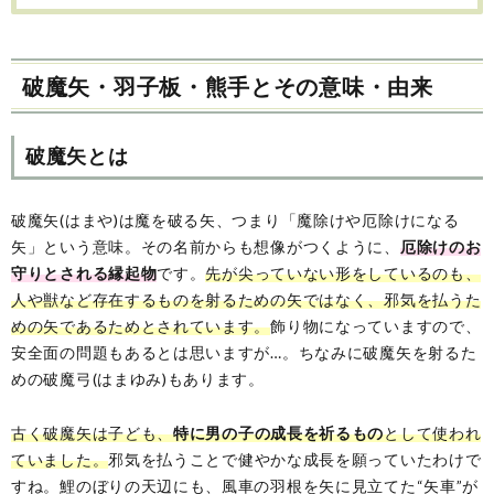
破魔矢・羽子板・熊手とその意味・由来
破魔矢とは
破魔矢(はまや)は魔を破る矢、つまり「魔除けや厄除けになる
矢」という意味。その名前からも想像がつくように、
厄除けのお
守りとされる縁起物
です。
先が尖っていない形をしているのも、
人や獣など存在するものを射るための矢ではなく、邪気を払うた
めの矢であるためとされています。
飾り物になっていますので、
安全面の問題もあるとは思いますが…。ちなみに破魔矢を射るた
めの破魔弓(はまゆみ)もあります。
古く破魔矢は子ども、
特に男の子の成長を祈るもの
として使われ
ていました。
邪気を払うことで健やかな成長を願っていたわけで
すね。鯉のぼりの天辺にも、風車の羽根を矢に見立てた“矢車”が