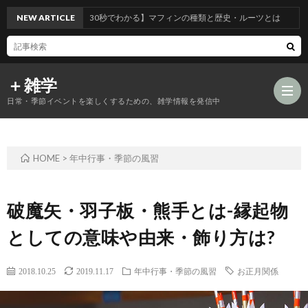
NEW ARTICLE
【30秒でわかる】マフィンの種類と歴史・ルーツとは
＋雑学
日常・季節イベントを楽しくするための、雑学情報を発信中
HOME
>
年中行事・季節の風習
食
品
年
破魔矢・羽子板・熊手とは-縁起物
としての意味や由来・飾り方は?
類
中
風
2018.10.25
2019.11.17
年中行事・季節の風習
お正月関係
の
行
習