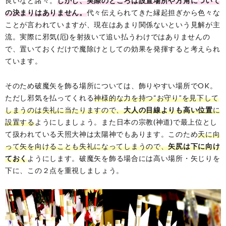
良いなど諸々。
しかし、実際のところは設置場所や方角について
の決まりはありません。
代々伝えられてきた縁起担ぎから色々な
ことが言われていますが、現在はあまり関係ないという見解が主
流。実際に邪気(厄)を射抜いて追い払うわけではありませんの
で、置いておくだけで魔除けとしての効果を発揮すると考えられ
ています。
そのため破魔矢を飾る場所については、飾りやすい場所でOK。
ただし邪気を払ってくれる
神様的な力を持つ“お守り”を見下して
しまうのは失礼に当たりますので、
大人の目線よりも高い位置
に
設置する
ようにしましょう。また日本の宗教(神道)で最上位とし
て扱われている天照大神は太陽神でもあります。このため
天に向
って矢を向けることも失礼になってしまうので、
矢尻は下に向け
ておく
ようにします。破魔矢を飾る場合には高い場所・矢じりを
下に、この２点を重視しましょう。