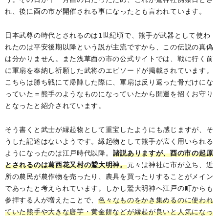
れ、後に酉の市が開催される事になったとも言われています。
日本武尊の時代とされるのは1世紀頃で、熊手が武器として使わ
れたのは平安後期以降という説が主流ですから、この伝説の真偽
は分かりません。また浅草酉の市の公式サイトでは、戦に行く前
に軍扇を奉納し祈願した武将のエピソードが掲載されています。
こちらは勝ち戦にて帰陣した際に、軍扇は反り返った骨だけにな
っていた＝熊手のようなものになっていたから開運を招くお守り
となったと紹介されています。
そう書くと武士が縁起物として重宝したようにも感じますが、そ
うした記述はないようです。縁起物として熊手が広く用いられる
ようになったのは江戸時代以降。
諸説ありますが、酉の市の起原
とされるのは葛西花又村の鷲大明神。
元々は神社に市が立ち、近
所の農民が農作物を売ったり、農具を買ったりすることがメイン
であったと考えられています。しかし鷲大明神へ江戸の町からも
参拝する人が増えたことで、
色々なものをかき集めるのに使われ
ていた熊手や大きな唐芋・黄金餅などが縁起が良いと人気になっ