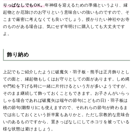
りっぱなしでもOK。
年神様を迎えるための準備というより、縁
起物とか厄除けのお守りという意味合いの強いものですので、そ
こまで厳密に考えなくても良いでしょう。授かりたい神社やお寺
のものがある場合は、気にせず年明けに購入しても大丈夫です
よ。
飾り納め
上記でもご紹介したように破魔矢・羽子板・熊手は正月飾りとし
ての面と、縁起物もしくはお守りとしての面があります。しめ縄
や門松を下げる時に一緒に片付けるという方が多いようですが、
そのまま継続して飾っておくこともできます。お子さんがいらっ
しゃる場合であれば破魔矢は端午の節句(こどもの日)・羽子板は
桃の節句(雛祭り)にも使えますので、それれらの節句が終わるま
では出しておくという折半案もありかと。ただし宗教的な意味合
いのあるものですから、置きっぱなしにしてホコリを被っている
様な状態は避けましょう。