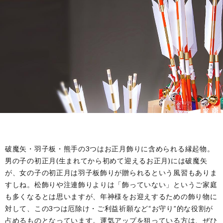
ル
事・
の
ー
季
由
ツ
節
来
と
の
や
歴
風
意
史
習
味
破魔矢・羽子板・熊手の3つはお正月飾りに含められる縁起物。
男の子の初正月(生まれてから初めて迎えるお正月)には破魔矢
が、女の子の初正月は羽子板飾りが贈られるという風習もありま
すしね。松飾りや注連飾りよりは「飾っていない」というご家庭
も多くなるとは思いますが、年神様をお迎えするための飾り物に
対して、この3つは厄除け・ご利益祈願など“お守り”的な役割が
占めるものとなっています。運気アップを狙っている方は、ぜひ