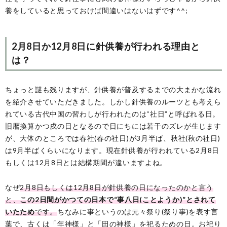
養をしていると思っておけば間違いはないはずです^^;
2月8日か12月8日に針供養が行われる理由と
は？
ちょっと謎も残りますが、針供養が普及するまでの大まかな流れ
を紹介させていただきました。しかし針供養のルーツとも考えら
れている古代中国の習わしが行われたのは“社日”と呼ばれる日。
旧暦換算かつ戌の日となるので日にちには若干のズレが生じます
が、大体のところでは春社(春の社日)が3月半ば、秋社(秋の社日)
は9月半ばくらいになります。現在針供養が行われている2月8日
もしくは12月8日とは結構期間が違いますよね。
なぜ
2月8日もしくは12月8日が針供養の日になったのかと言う
と、
この2日間がかつての日本で“事八日(ことようか)”とされて
いたため
です。
ちなみに事というのは元々祭り(祭り事)を表す言
葉で、古くは「年神様」と「田の神様」を祀るための日。お祀り