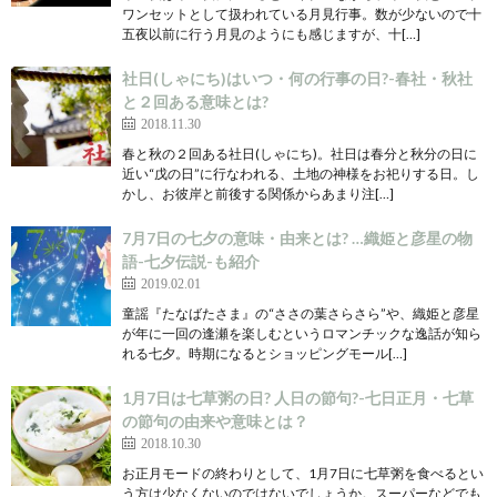
ワンセットとして扱われている月見行事。数が少ないので十
五夜以前に行う月見のようにも感じますが、十[…]
社日(しゃにち)はいつ・何の行事の日?-春社・秋社
と２回ある意味とは?
2018.11.30
春と秋の２回ある社日(しゃにち)。社日は春分と秋分の日に
近い“戊の日”に行なわれる、土地の神様をお祀りする日。し
かし、お彼岸と前後する関係からあまり注[…]
7月7日の七夕の意味・由来とは? …織姫と彦星の物
語-七夕伝説-も紹介
2019.02.01
童謡『たなばたさま』の“ささの葉さらさら”や、織姫と彦星
が年に一回の逢瀬を楽しむというロマンチックな逸話が知ら
れる七夕。時期になるとショッピングモール[…]
1月7日は七草粥の日? 人日の節句?-七日正月・七草
の節句の由来や意味とは？
2018.10.30
お正月モードの終わりとして、1月7日に七草粥を食べるとい
う方は少なくないのではないでしょうか。スーパーなどでも