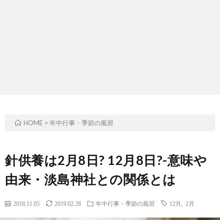
ル
事・
の
ー
季
由
ツ
節
来
と
の
や
歴
風
意
HOME
>
年中行事・季節の風習
史
習
味
針供養は2月8日? 12月8日?-意味や
由来・淡島神社との関係とは
2018.11.05
2019.02.28
年中行事・季節の風習
12月
,
2月