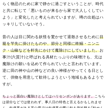
らく物忌のために家で静かに過ごすということが、時代
と共に転じて「悪いものが来るから家で大人しくしてい
よう」と変化したと考えられていますが、噂の出処はハ
ッキリしていないそう。
昔の人は目に関わる妖怪を驚かせて退散させるために
目
籠を竿先に掛けたものや、節分と同様に柊鰯・ニンニ
ク・山椒などを軒先にかけて魔除けにしていました。
お
事汁(六質汁)と呼ばれる具材たっぷりの味噌汁も、元は
魔除けの願いを込めて作られていたと言われています。
逆に田の神や山の神などの良い神様がやってくる日とし
て、供物を用意して歓待しようという地域もあるようで
すが。
ちょっと面白い魔除けとしてはハリセンボンがあります。
こちら
は節分などでは使われず、事八日の特色と言えるかもしれませ
ん。針歳暮がある富山県では針歳暮の際に針を刺す餅を｢針せん