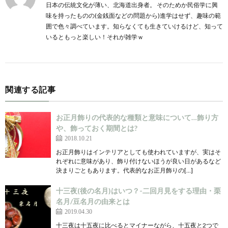
日本の伝統文化が薄い、北海道出身者。 そのためか民俗学に興
味を持ったものの(金銭面などの問題から)進学はせず、趣味の範
囲で色々調べています。知らなくても生きていけるけど、知って
いるともっと楽しい！それが雑学ｗ
関連する記事
お正月飾りの代表的な種類と意味について…飾り方
や、飾っておく期間とは?
2018.10.21
お正月飾りはインテリアとしても使われていますが、実はそ
れぞれに意味があり、飾り付けないほうが良い日があるなど
決まりごともあります。代表的なお正月飾りの[…]
十三夜(後の名月)はいつ？-二回月見をする理由・栗
名月/豆名月の由来とは
2019.04.30
十三夜は十五夜に比べるとマイナーながら、十五夜と2つで