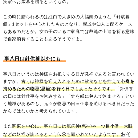
実家へお歳暮を贈るというもの。
この時に贈られるのは紅白で大きめの大福餅のような「針歳暮
餅」1セットを中心としたものとなり、親戚や知人に配るケース
もあるのだとか。女の子のいるご家庭では裁縫の上達を祈る意味
で自家消費することもあるそうですよ。
事八日は針供養以外にも…
事八日というのは神様をお祀りする日が発祥であると言われてい
ますが、
古くは神様を迎え入れるために飲食などを控えて
心身を
清めるための物忌(忌籠)を行う日
でもあったそうです。
「針供養
の日には針仕事をお休みする」「針を紙に包んで休ませる」とい
う地域があるのも、元々が物忌の日＝仕事を避けるべき日だった
からではないかと考えられています。
また
関東を中心に、事八日には厄病神(悪神)や一つ目小僧・大眼
おそ
などの妖怪が訪れるという伝承も囁かれていたようです。