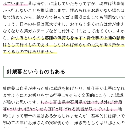
れています。
昔は海や川に流していたそうですが、現在は諸事情
から行わないことを推奨致します。埋められるお庭がない場合は
塩で清めてから、紙や布で包んでゴミ回収に出しても問題ないで
しょう。日本の神様は寛大ですし、おそらく多くの方は針が使え
なくなり次第ガムテープなどに付けてゴミとして捨てていますか
ら。
針供養というのも
感謝の気持ちを示す・針仕事の上達の願掛
け
として行うものであり、しなければ何らかの厄災が降り掛かっ
てくるものではありません。
針歳暮というものもある
針供養は自分が使った針に感謝を捧げたり、針仕事が上手になれ
ますようにとお祈りをする行事…おそらく全国的にこうした認識
が強いと思います。
しかし富山県や石川県ではそれ以外に“針歳
暮(はりせいぼ/はりせんぼ)”と呼ばれる風習が残っています。
地
域によって若干の差はあるかもしれませんが、基本的には嫁いで
初めての年にお嫁さんの実家側から、嫁ぎ先もしくは旦那さんの