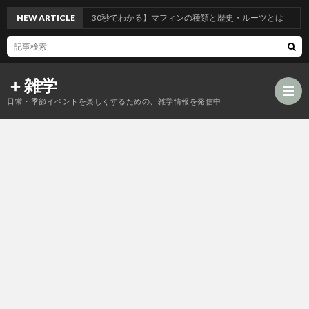
NEW ARTICLE
【30秒でわかる】マフィンの種類と歴史・ルーツとは
＋雑学
日常・季節イベントを楽しくするための、雑学情報を発信中
食
品
年
類
中
風
の
行
習