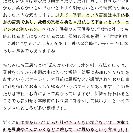
ただし針供養は錆びたり曲がったりした針に対して行うものです
から、柔らかいものでないと上手く刺せないという現実的な面も
あったような気もします。
加えて「供養」という言葉は本来
仏教
系の言葉であり、死者の冥福を祈る＝成仏して下さいというニュ
アンス
の強いもの。
それが針供養や人形供養など“物”に対しても
使われるようになっているのは、器物も霊魂を宿した“付喪神(九
十九神)”になるという考えがあり、神仏習合時代が長かった日本
らしい風習でもありますね。
ちなみにお豆腐などの“柔らかいもの”に針を刺す方法としては、
受付をしてから本殿の中に入って祈祷・法要に参加してから針を
刺すというパターンと、本殿前に豆腐などが設置されており自由
に針を指してお参りして帰るというパターンがあります。このあ
たりは神社・お寺によって異なっていますが、祈祷が行われると
ころでも参列せず本殿前のお豆腐に針を刺して良いよ、というス
タンスのところが多い模様です。
近くに
針供養を行っている神社やお寺がない場合などは、
お家で
針を豆腐やこんにゃくなどに差して土に埋める
という方法も行わ