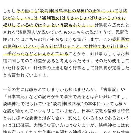
しかし
その他にも“淡島神(淡島神社の祭神)”の正体については諸
説があり、中には
「婆利塞女(はりさいじょ/ばりさいじょ)をお
祀りしているのでは？」という説も
あります。
針供養を広めたと
される“淡島願人”が説いていたものこちらの説だそうで、民間信
仰としてはこちらの方が有名なような気がします。この
婆利塞女
の婆利(ハリ)という音が針に通じること、女性神であり針仕事が
上手だったなどと伝えられている
ことから、針仕事もしくはお裁
縫に関してのご利益があると考えられたそう。そのため使用して
いた針を労い、針仕事の上達を願う行事として針供養が定着した
とも言われていますよ。
一部の方には怒られてしまうかも知れませんが、『古事記』や
『日本書紀』などの記述が全て事実であるとは言い難いですし、
淡嶋神社で祀られている“淡島神(淡路様)”の本体についても様々
な説が囁かれてハッキリしていません。日本の宗教や信仰は時代
と共に様々な要素と混ざり合い、変化しているものであるという
のはほぼ確実。大雑把な言い方にはなりますが、淡嶋神社には女
性を守ってくれて針仕事にも関わる神様がいらっしゃるから針供