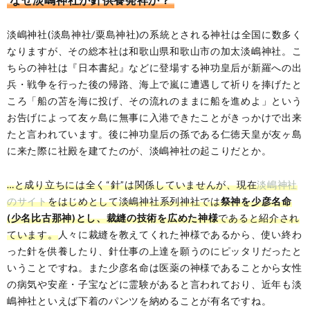
淡嶋神社(淡島神社/粟島神社)の系統とされる神社は全国に数多く
なりますが、その総本社は和歌山県和歌山市の加太淡嶋神社。こ
ちらの神社は『日本書紀』などに登場する神功皇后が新羅への出
兵・戦争を行った後の帰路、海上で嵐に遭遇して祈りを捧げたと
ころ「船の苫を海に投げ、その流れのままに船を進めよ」という
お告げによって友ヶ島に無事に入港できたことがきっかけで出来
たと言われています。後に神功皇后の孫である仁徳天皇が友ヶ島
に来た際に社殿を建てたのが、淡嶋神社の起こりだとか。
…と成り立ちには全く“針”は関係していませんが、現在
淡嶋神社
のサイト
をはじめとして淡嶋神社系列神社では
祭神を少彦名命
(少名比古那神)とし、裁縫の技術を広めた神様
であると紹介され
ています。
人々に裁縫を教えてくれた神様であるから、使い終わ
った針を供養したり、針仕事の上達を願うのにピッタリだったと
いうことですね。また少彦名命は医薬の神様であることから女性
の病気や安産・子宝などに霊験があると言われており、近年も淡
嶋神社といえば下着のパンツを納めることが有名ですね。