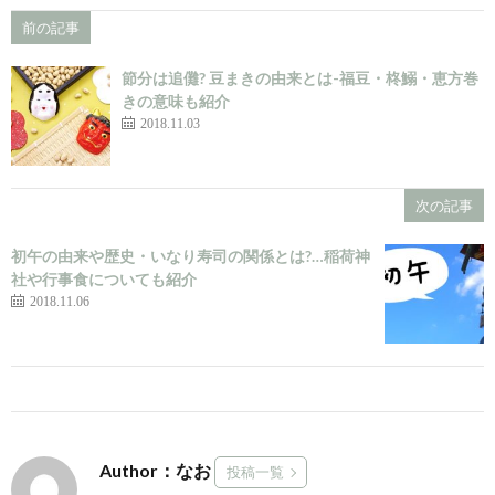
前の記事
節分は追儺? 豆まきの由来とは-福豆・柊鰯・恵方巻
きの意味も紹介
2018.11.03
次の記事
初午の由来や歴史・いなり寿司の関係とは?…稲荷神
社や行事食についても紹介
2018.11.06
Author：なお
投稿一覧