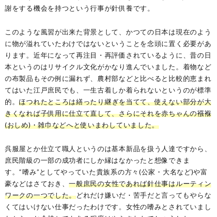
謝をする機会を持つという行事が針供養です。
このような風習が出来た背景として、かつての日本は現在のよう
に物が溢れていたわけではないということを念頭に置く必要があ
ります。近年になって再注目・再評価されているように、昔の日
本というのはリサイクル文化がかなり進んでいました。着物など
の布製品もその例に漏れず、農村部などと比べると比較的恵まれ
てはいた江戸庶民でも、一生古着しか着られないというのが標準
的。
ほつれたところは繕ったり継ぎを当てて、使えない部分が大
きくなれば子供用に仕立て直して、さらにそれを赤ちゃんの襁褓
(おしめ)・雑巾などへと使いまわしていました。
呉服屋とか仕立て職人というのは基本新品を扱う人達ですから、
庶民階級の一部の成功者にしか縁はなかったと想像できま
す。“嗜み”としてやっていた貴族系の方々(公家・大名など)や富
豪などはさておき、
一般庶民の女性であれば針仕事はルーティン
ワークの一つでした。
どれだけ嫌いだ・苦手だと言ってもやらな
くてはいけない仕事だったわけです。女性の嗜みとされていまし