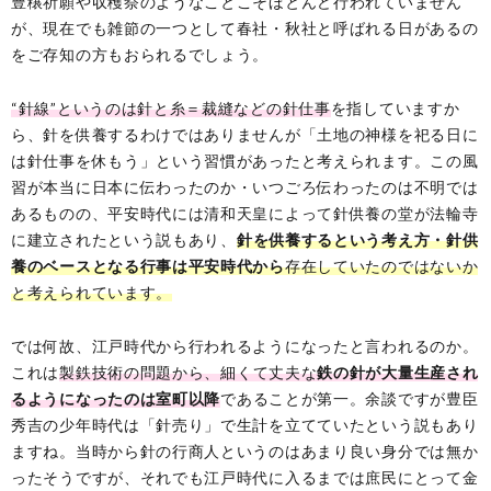
豊穣祈願や収穫祭のようなことこそほとんど行われていません
が、現在でも雑節の一つとして春社・秋社と呼ばれる日があるの
をご存知の方もおられるでしょう。
“針線”というのは針と糸＝裁縫などの針仕事
を指していますか
ら、針を供養するわけではありませんが「土地の神様を祀る日に
は針仕事を休もう」という習慣があったと考えられます。この風
習が本当に日本に伝わったのか・いつごろ伝わったのは不明では
あるものの、平安時代には清和天皇によって針供養の堂が法輪寺
に建立されたという説もあり、
針を供養するという考え方・針供
養のベースとなる行事は平安時代から
存在していたのではないか
と考えられています。
では何故、江戸時代から行われるようになったと言われるのか。
これは
製鉄技術の問題から、細くて丈夫な
鉄の針が大量生産され
るようになったのは室町以降
であることが第一。余談ですが豊臣
秀吉の少年時代は「針売り」で生計を立てていたという説もあり
ますね。当時から針の行商人というのはあまり良い身分では無か
ったそうですが、それでも江戸時代に入るまでは庶民にとって金