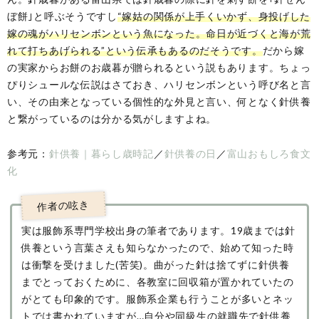
ぼ餅｣と呼ぶそうですし
“嫁姑の関係が上手くいかず、身投げした
嫁の魂がハリセンボンという魚になった。命日が近づくと海が荒
れて打ちあげられる”という伝承もあるのだそうです。
だから嫁
の実家からお餅のお歳暮が贈られるという説もあります。ちょっ
ぴりシュールな伝説はさておき、ハリセンボンという呼び名と言
い、その由来となっている個性的な外見と言い、何となく針供養
と繋がっているのは分かる気がしますよね。
参考元：
針供養｜暮らし歳時記
／
針供養の日
／
富山おもしろ食文
化
実は服飾系専門学校出身の筆者であります。19歳までは針
供養という言葉さえも知らなかったので、始めて知った時
は衝撃を受けました(苦笑)。曲がった針は捨てずに針供養
までとっておくために、各教室に回収箱が置かれていたの
がとても印象的です。服飾系企業も行うことが多いとネッ
トでは書かれていますが…自分や同級生の就職先で針供養