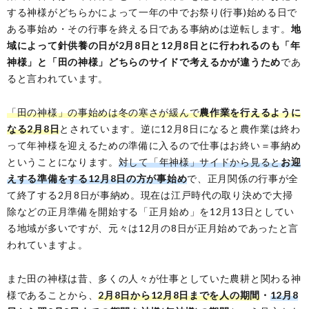
する神様がどちらかによって一年の中でお祭り(行事)始める日で
ある事始め・その行事を終える日である事納めは逆転します。
地
域によって針供養の日が2月8日と12月8日とに行われるのも「年
神様」と「田の神様」どちらのサイドで考えるかが違うため
であ
ると言われています。
「田の神様」の事始めは冬の寒さが緩んで
農作業を行えるように
なる2月8日
とされています。逆に12月8日になると農作業は終わ
って年神様を迎えるための準備に入るので仕事はお終い＝事納め
ということになります。
対して「年神様」サイドから見ると
お迎
えする準備をする12月8日の方が事始め
で、正月関係の行事が全
て終了する2月8日が事納め。現在は江戸時代の取り決めで大掃
除などの正月準備を開始する「正月始め」を12月13日としてい
る地域が多いですが、元々は12月の8日が正月始めであったと言
われていますよ。
また田の神様は昔、多くの人々が仕事としていた農耕と関わる神
様であることから、
2月8日から12月8日までを人の期間
・
12月8