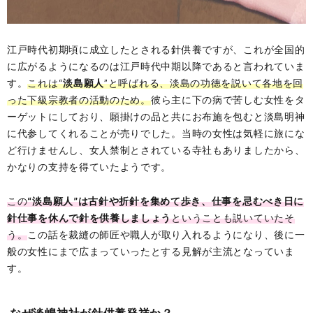
江戸時代初期頃に成立したとされる針供養ですが、これが全国的
に広がるようになるのは江戸時代中期以降であると言われていま
す。
これは“
淡島願人
”と呼ばれる、淡島の功徳を説いて各地を回
った下級宗教者の活動のため。
彼ら主に下の病で苦しむ女性をタ
ーゲットにしており、願掛けの品と共にお布施を包むと淡島明神
に代参してくれることが売りでした。当時の女性は気軽に旅にな
ど行けませんし、女人禁制とされている寺社もありましたから、
かなりの支持を得ていたようです。
この
“淡島願人”は古針や折針を集めて歩き、仕事を忌むべき日に
針仕事を休んで針を供養しましょう
ということも説いていたそ
う。
この話を裁縫の師匠や職人が取り入れるようになり、後に一
般の女性にまで広まっていったとする見解が主流となっていま
す。
なぜ淡嶋神社が針供養発祥か？