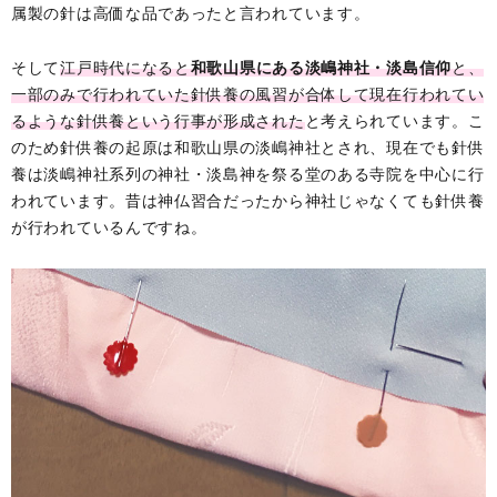
属製の針は高価な品であったと言われています。
そして
江戸時代になると
和歌山県にある淡嶋神社・淡島信仰
と、
一部のみで行われていた針供養の風習が合体して現在行われてい
るような針供養という行事が形成された
と考えられています。こ
のため針供養の起原は和歌山県の淡嶋神社とされ、現在でも針供
養は淡嶋神社系列の神社・淡島神を祭る堂のある寺院を中心に行
われています。昔は神仏習合だったから神社じゃなくても針供養
が行われているんですね。