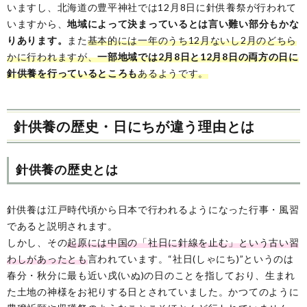
いますし、北海道の豊平神社では12月8日に針供養祭が行われて
いますから、
地域によって決まっているとは言い難い部分もかな
りあります。
また
基本的には一年のうち12月ないし2月のどちら
かに行われますが、
一部地域では2月8日と12月8日の両方の日に
針供養を行っているところも
あるようです。
針供養の歴史・日にちが違う理由とは
針供養の歴史とは
針供養は江戸時代頃から日本で行われるようになった行事・風習
であると説明されます。
しかし、その
起原には中国の「社日に針線を止む」という古い習
わしがあったとも
言われています。“社日(しゃにち)”というのは
春分・秋分に最も近い戌(いぬ)の日のことを指しており、生まれ
た土地の神様をお祀りする日とされていました。かつてのように