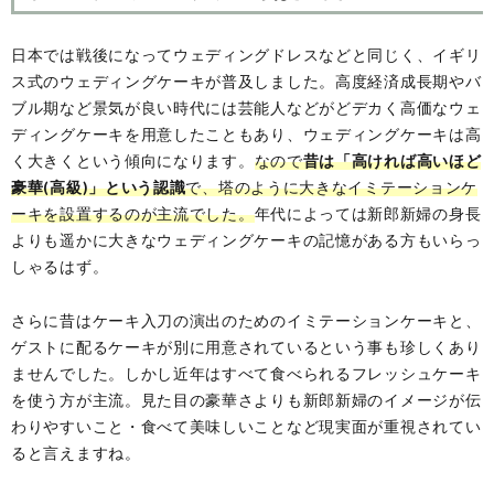
日本では戦後になってウェディングドレスなどと同じく、イギリ
ス式のウェディングケーキが普及しました。高度経済成長期やバ
ブル期など景気が良い時代には芸能人などがどデカく高価なウェ
ディングケーキを用意したこともあり、ウェディングケーキは高
く大きくという傾向になります。
なので
昔は「高ければ高いほど
豪華(高級)」という認識
で、塔のように大きなイミテーションケ
ーキを設置するのが主流でした。
年代によっては新郎新婦の身長
よりも遥かに大きなウェディングケーキの記憶がある方もいらっ
しゃるはず。
さらに昔はケーキ入刀の演出のためのイミテーションケーキと、
ゲストに配るケーキが別に用意されているという事も珍しくあり
ませんでした。しかし近年はすべて食べられるフレッシュケーキ
を使う方が主流。見た目の豪華さよりも新郎新婦のイメージが伝
わりやすいこと・食べて美味しいことなど現実面が重視されてい
ると言えますね。