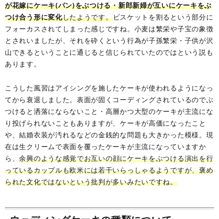
が花嫁にケーキ(パン)をぶつける・新郎新婦が互いにケーキをぶ
つけ合う形に変化
したようです。
ビスケットを割るという部分に
フォーカスされてしまった感じですね。小麦は繁栄や子宝の象徴
とされいましたが、それを砕くという行為が子孫繁栄・子供が沢
山できるということに通じると信じられていたのではという説も
あります。
こうした風習はアイシングを施したケーキが使われるようになっ
てから衰退しました。表面が固くコーディングされているのでぶ
つけると洒落にならないこと・高層かつ大型のケーキが主流にな
り投げられないこともありますが、ケーキが高価になったこと
や、結婚衣装が汚れるなどの金銭的な問題も大きかった模様。現
在は生クリームで表面を覆ったケーキが主流になっていますか
ら、
余興のような感覚でお互いの顔にケーキをぶつける演出を行
っているカップルも欧米には若干いらっしゃるようですが、褒め
られた文化ではないという批判が多いみたいですね。