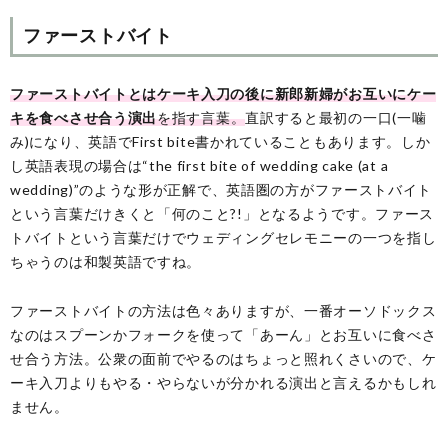
ファーストバイト
ファーストバイトとはケーキ入刀の後に新郎新婦がお互いにケー
キを食べさせ合う演出
を指す言葉。
直訳すると最初の一口(一噛
み)になり、英語でFirst bite書かれていることもあります。しか
し英語表現の場合は“the first bite of wedding cake (at a
wedding)”のような形が正解で、英語圏の方がファーストバイト
という言葉だけきくと「何のこと?!」となるようです。ファース
トバイトという言葉だけでウェディングセレモニーの一つを指し
ちゃうのは和製英語ですね。
ファーストバイトの方法は色々ありますが、一番オーソドックス
なのはスプーンかフォークを使って「あーん」とお互いに食べさ
せ合う方法。公衆の面前でやるのはちょっと照れくさいので、ケ
ーキ入刀よりもやる・やらないが分かれる演出と言えるかもしれ
ません。