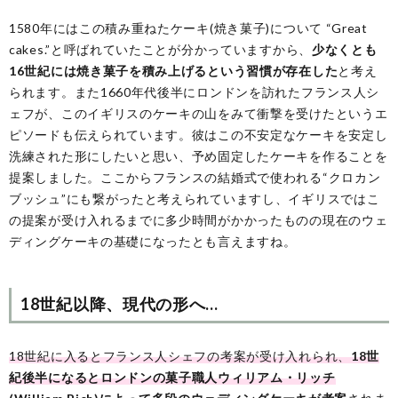
1580年にはこの積み重ねたケーキ(焼き菓子)について “Great
cakes.”と呼ばれていたことが分かっていますから、
少なくとも
16世紀には焼き菓子を積み上げるという習慣が存在した
と考え
られます。また1660年代後半にロンドンを訪れたフランス人シ
ェフが、このイギリスのケーキの山をみて衝撃を受けたというエ
ピソードも伝えられています。彼はこの不安定なケーキを安定し
洗練された形にしたいと思い、予め固定したケーキを作ることを
提案しました。ここからフランスの結婚式で使われる“クロカン
ブッシュ”にも繋がったと考えられていますし、イギリスではこ
の提案が受け入れるまでに多少時間がかかったものの現在のウェ
ディングケーキの基礎になったとも言えますね。
18世紀以降、現代の形へ…
18世紀に入るとフランス人シェフの考案が受け入れられ、
18世
紀後半になるとロンドンの菓子職人ウィリアム・リッチ