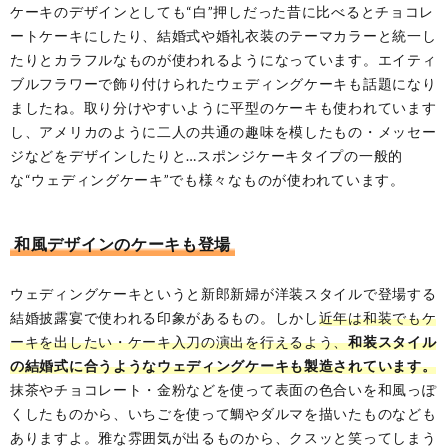
ケーキのデザインとしても“白”押しだった昔に比べるとチョコレ
ートケーキにしたり、結婚式や婚礼衣装のテーマカラーと統一し
たりとカラフルなものが使われるようになっています。エイティ
ブルフラワーで飾り付けられたウェディングケーキも話題になり
ましたね。取り分けやすいように平型のケーキも使われています
し、アメリカのように二人の共通の趣味を模したもの・メッセー
ジなどをデザインしたりと…スポンジケーキタイプの一般的
な“ウェディングケーキ”でも様々なものが使われています。
和風デザインのケーキも登場
ウェディングケーキというと新郎新婦が洋装スタイルで登場する
結婚披露宴で使われる印象があるもの。しかし
近年は和装でもケ
ーキを出したい・ケーキ入刀の演出を行えるよう、
和装スタイル
の結婚式に合うようなウェディングケーキも製造されています。
抹茶やチョコレート・金粉などを使って表面の色合いを和風っぽ
くしたものから、いちごを使って鯛やダルマを描いたものなども
ありますよ。雅な雰囲気が出るものから、クスッと笑ってしまう