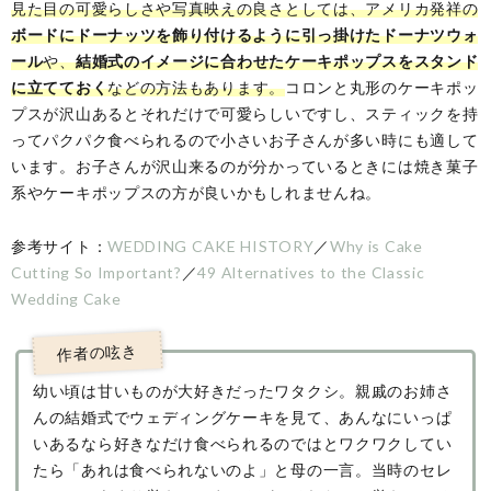
見た目の可愛らしさや写真映えの良さとしては、アメリカ発祥の
ボードにドーナッツを飾り付けるように引っ掛けたドーナツウォ
ール
や、
結婚式のイメージに合わせたケーキポップスをスタンド
に立てておく
などの方法もあります。
コロンと丸形のケーキポッ
プスが沢山あるとそれだけで可愛らしいですし、スティックを持
ってパクパク食べられるので小さいお子さんが多い時にも適して
います。お子さんが沢山来るのが分かっているときには焼き菓子
系やケーキポップスの方が良いかもしれませんね。
参考サイト：
WEDDING CAKE HISTORY
／
Why is Cake
Cutting So Important?
／
49 Alternatives to the Classic
Wedding Cake
幼い頃は甘いものが大好きだったワタクシ。親戚のお姉さ
んの結婚式でウェディングケーキを見て、あんなにいっぱ
いあるなら好きなだけ食べられるのではとワクワクしてい
たら「あれは食べられないのよ」と母の一言。当時のセレ