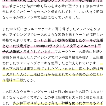
(William Rich)によって多段のウェディングケーキが考案
されま
す。
彼は自分が結婚の申し込みをする時に聖ブライド教会の塔の
形に見立てたケーキを作ったと伝えられており、この大きく斬新
なケーキがロンドン中で話題になっていきました。
また18世紀にはフルーツケーキに薄く伸ばしたマジパンをかぶ
せ、アイシングででレースのような装飾を施すケーキが流行した
時期でもあります。
こうした
新しい技術を駆使したケーキが定番
となった決定打は、1840年のヴィクトリア女王とアルバート王
子の結婚式
と考えられています。
フルーツケーキの表面に砂糖と
卵白を練り合わせたアイシングでバラや唐草模様を描き、三段重
ねにしたウェディングケーキを使用したと伝えられています。
一
番の下の段は披露宴に来てくれたゲストの方に、真ん中の段は当
日欠席した人に、上段はこれから生まれてくる子供のためにとい
う意味で三段
だとか。
この巨大なウェディングケーキは当時の国民からの評判はあまり
良くなかったそうですが、この事は新聞でも大々的に報じられま
した。
多少値下がりがしたとは言え、
砂糖を使ったケーキもアイ