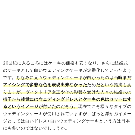
20世紀に入るころにはケーキの価格も安くなり、さらに結婚式
のケーキとして白いウェディングケーキが定番化していったよう
です。
ちなみに元々ウェディングケーキが白かったのは
当時まだ
アイシングで多彩な色を表現出来なかった
ため
だという指摘もあ
りますが、ヴィクトリア女王やその影響を受けた人々の結婚式の
様子から
後世にはウェディングドレスとケーキの色はセットにす
るというイメージが付いた
のだそう。
現在でこそ様々なタイプの
ウェディングケーキが使用されていますが、ぱっと浮かぶイメー
ジとしては白いドレス+白いウェディングケーキという方は日本
にも多いのではないでしょうか。