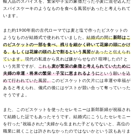
輸入品のスパイスを、繁栄や子宝の象徴だった小麦に混ぜ込んだ
スパイスケーキのようなものを食べる風習があったと考えられて
います。
また約1900年前の古代ローマでは麦と塩で作ったビスケットの
ようなものが結婚式で使われていました。
結婚式の間に
新郎はこ
のビスケットの一部を食べ、残りを細かく砕いて花嫁の頭にかけ
る、もしくは花嫁の頭の上で割るという風習
があったと伝えられ
ています。
現代の私達から見れば嫌がらせなの? 喧嘩したの? と
いう光景ですが、
これも
麦が繁栄の象徴と考えられていたために
夫婦の幸運・将来の繁栄・子宝に恵まれるように
という願いを込
めて行われていた風習。
このビスケットの欠片には幸運や幸福が
あると考えられ、儀式の後にはゲストが競い合って奪っていった
そうですよ。
また、このビスケットを使ったセレモニーは新郎新婦が祝福され
て結婚した証でもあったそうです。結婚式にこうしたセレモニー
を行った“祝福された”夫婦から生まれた子どもでないと、高位の
職業に就くことは許されなかったのではないかという説もありま