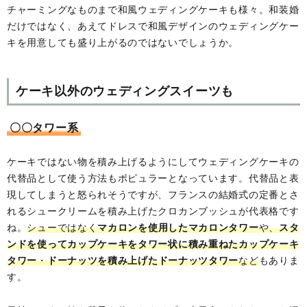
チャーミングなものまで和風ウェディングケーキも様々。和装婚
だけではなく、あえてドレスで和風デザインのウェディングケー
キを用意しても盛り上がるのではないでしょうか。
ケーキ以外のウェディングスイーツも
〇〇タワー系
ケーキではない物を積み上げるようにしてウェディングケーキの
代替品として使う方法もポピュラーとなっています。代替品と表
現してしまうと怒られそうですが、フランスの結婚式の定番とさ
れるシュークリームを積み上げたクロカンブッシュが代表格です
ね。
シューではなく
マカロンを使用したマカロンタワー
や、
スタ
ンドを使ってカップケーキをタワー状に積み重ねたカップケーキ
タワー
・
ドーナッツを積み上げたドーナッツタワー
など
もありま
す。