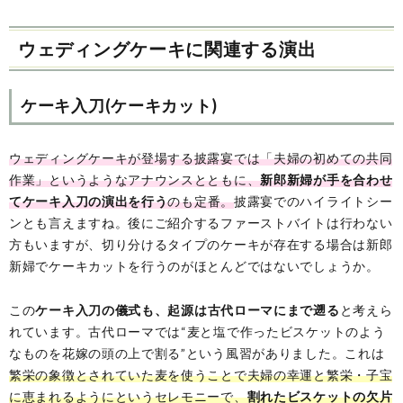
ウェディングケーキに関連する演出
ケーキ入刀(ケーキカット)
ウェディングケーキが登場する披露宴では「夫婦の初めての共同
作業」というようなアナウンスとともに、
新郎新婦が手を合わせ
てケーキ入刀の演出を行う
のも定番。
披露宴でのハイライトシー
ンとも言えますね。後にご紹介するファーストバイトは行わない
方もいますが、切り分けるタイプのケーキが存在する場合は新郎
新婦でケーキカットを行うのがほとんどではないでしょうか。
この
ケーキ入刀の儀式も、起源は古代ローマにまで遡る
と考えら
れています。古代ローマでは“麦と塩で作ったビスケットのよう
なものを花嫁の頭の上で割る”という風習がありました。これは
繁栄の象徴とされていた麦を使うことで夫婦の幸運と繁栄・子宝
に恵まれるようにというセレモニーで、
割れたビスケットの欠片