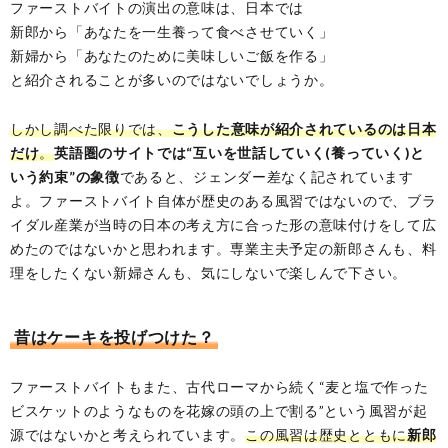
ファーストバイトの演出の意味は、日本では
新郎から「あなたを一生養って食べさせていく」
新婦から「あなたのために美味しいご飯を作る」
と紹介されることが多いのではないでしょうか。
しかし調べた限りでは、
こうした意味が紹介されているのは日本
だけ
。
英語圏のサイトでは“互いを世話していく(養っていく)と
いう約束”の象徴
であると、ジェンダー差なく記されています
よ。ファーストバイト自体が歴史のある風習ではないので、ブラ
イダル産業が当時の日本の考え方に合った形の意味付けをして広
めたのではないかと思われます。専業主夫予定の新郎さんも、料
理をしたくない新婦さんも、気にしないで楽しんで下さい。
昔はケーキを投げつけた？
ファーストバイトもまた、古代ローマから続く“麦と塩で作った
ビスケットのようなものを花嫁の頭の上で割る”という風習が起
源ではないかと考えられています。
この風習は歴史とともに
新郎