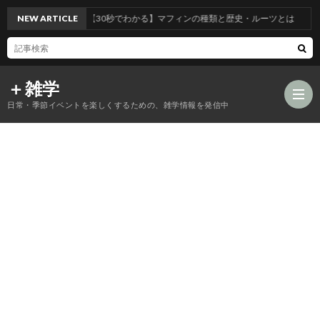
NEW ARTICLE
【30秒でわかる】マフィンの種類と歴史・ルーツとは
＋雑学
日常・季節イベントを楽しくするための、雑学情報を発信中
食
品
年
類
中
風
の
行
習