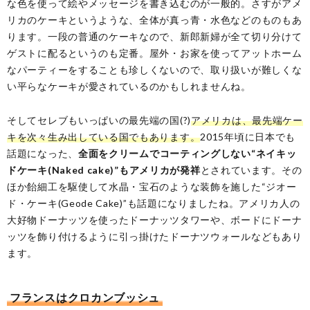
な色を使って絵やメッセージを書き込むのが一般的。さすがアメ
リカのケーキというような、全体が真っ青・水色などのものもあ
ります。一段の普通のケーキなので、新郎新婦が全て切り分けて
ゲストに配るというのも定番。屋外・お家を使ってアットホーム
なパーティーをすることも珍しくないので、取り扱いが難しくな
い平らなケーキが愛されているのかもしれませんね。
そしてセレブもいっぱいの最先端の国(?)
アメリカは、最先端ケー
キを次々生み出している国でもあります。
2015年頃に日本でも
話題になった、
全面をクリームでコーティングしない“ネイキッ
ドケーキ(Naked cake)”もアメリカが発祥
とされています。その
ほか飴細工を駆使して水晶・宝石のような装飾を施した“ジオー
ド・ケーキ(Geode Cake)”も話題になりましたね。アメリカ人の
大好物ドーナッツを使ったドーナッツタワーや、ボードにドーナ
ッツを飾り付けるように引っ掛けたドーナツウォールなどもあり
ます。
フランスはクロカンブッシュ