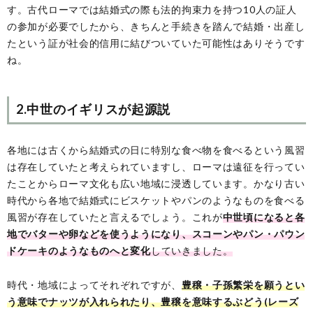
す。古代ローマでは結婚式の際も法的拘束力を持つ10人の証人
の参加が必要でしたから、きちんと手続きを踏んで結婚・出産し
たという証が社会的信用に結びついていた可能性はありそうです
ね。
2.中世のイギリスが起源説
各地には古くから結婚式の日に特別な食べ物を食べるという風習
は存在していたと考えられていますし、ローマは遠征を行ってい
たことからローマ文化も広い地域に浸透しています。かなり古い
時代から各地で結婚式にビスケットやパンのようなものを食べる
風習が存在していたと言えるでしょう。これが
中世頃になると各
地でバターや卵などを使うようになり、スコーンやパン・パウン
ドケーキのようなものへと変化
していきました。
時代・地域によってそれぞれですが、
豊穣・子孫繁栄を願うとい
う意味でナッツが入れられたり、豊穣を意味するぶどう(レーズ