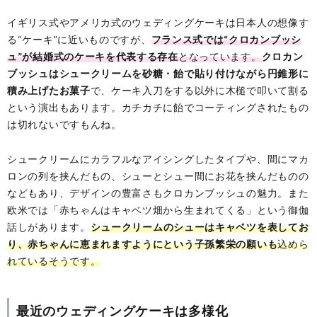
イギリス式やアメリカ式のウェディングケーキは日本人の想像す
る“ケーキ”に近いものですが、
フランス式では“クロカンブッシ
ュ”が結婚式のケーキを代表する存在
となっています。
クロカン
ブッシュはシュークリームを砂糖・飴で貼り付けながら円錐形に
積み上げたお菓子
で、ケーキ入刀をする以外に木槌で叩いて割る
という演出もあります。カチカチに飴でコーティングされたもの
は切れないですもんね。
シュークリームにカラフルなアイシングしたタイプや、間にマカ
ロンの列を挟んだもの、シューとシュー間にお花を挟んだものの
などもあり、デザインの豊富さもクロカンブッシュの魅力。また
欧米では「赤ちゃんはキャベツ畑から生まれてくる」という御伽
話しがあります。
シュークリームのシューはキャベツを表してお
り、赤ちゃんに恵まれますようにという子孫繁栄の願いも
込めら
れているそうです。
最近のウェディングケーキは多様化