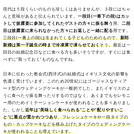
現代は５段くらいのものも珍しくはありませんが、３段にはちゃ
んと意味があると伝えられています。
一段目(一番下の段)はカッ
トして披露宴に参加してくれたゲストの方々に振る舞う
用、
二段
目は披露宴に来られなかった方々にお返しと一緒に配る
用です。
三段目(一番上の段)は生まれてくる子どものためのもので、
新郎
新婦は第一子誕生の時まで冷凍庫で凍らせておく
そう。
最近は一
回目の結婚記念日などに食べる方も多いそうですが、すぐには食
べずに“取っておく”ものなんですね。
日本に伝わった教会式(西洋式)の結婚式はイギリス文化の影響を
色濃く受けています。このため20世紀にはゴージャスなティア
ード型のウェディングケーキが一般的でした。またイギリスのよ
うに食べたり振る舞ったりするのではなく、あくまでもセレモニ
ー用のためイミテーションケーキが使われることも多々ありまし
た。しかし
近年は“美味しく食べられる”ことや“配りやすいこ
と”に重点が置かれつつあり
、フレッシュケーキや一段タイプの
もの・カップケーキなどを積み上げたタイプのウェディングケー
キが使われることも増えています。