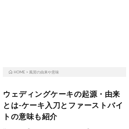
ル
事・
の
ー
季
由
ツ
節
来
と
の
や
歴
風
意
HOME
>
風習の由来や意味
史
習
味
ウェディングケーキの起源・由来
とは-ケーキ入刀とファーストバイ
トの意味も紹介