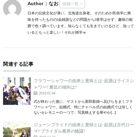
Author：なお
投稿一覧
日本の伝統文化が薄い、北海道出身者。 そのためか民俗学に興
味を持ったものの(金銭面などの問題から)進学はせず、趣味の範
囲で色々調べています。知らなくても生きていけるけど、知って
いるともっと楽しい！それが雑学ｗ
関連する記事
フラワーシャワーの由来と意味とは-起源はライスシ
ャワー? 最近の傾向は?
2019.01.04
式が終わった後に、ゲストから新郎新婦へ花びらをまくフラ
ワーシャワー。結婚式、特にチャペル式の結婚式では珍しく
ないセレモニーの一つで、写真映えする華やか[…]
ジューンブライドの由来と意味とは-起原は古代ロー
マ? ブライダル業界の陰謀?
2018.12.23