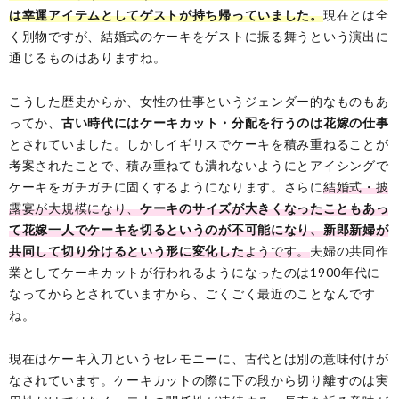
は幸運アイテムとしてゲストが持ち帰っていました。
現在とは全
く別物ですが、結婚式のケーキをゲストに振る舞うという演出に
通じるものはありますね。
こうした歴史からか、女性の仕事というジェンダー的なものもあ
ってか、
古い時代にはケーキカット・分配を行うのは花嫁の仕事
とされていました。しかしイギリスでケーキを積み重ねることが
考案されたことで、積み重ねても潰れないようにとアイシングで
ケーキをガチガチに固くするようになります。さらに
結婚式・披
露宴が大規模になり、
ケーキのサイズが大きくなったこともあっ
て花嫁一人でケーキを切るというのが不可能になり、新郎新婦が
共同して切り分けるという形に変化した
ようです。
夫婦の共同作
業としてケーキカットが行われるようになったのは1900年代に
なってからとされていますから、ごくごく最近のことなんです
ね。
現在はケーキ入刀というセレモニーに、古代とは別の意味付けが
なされています。ケーキカットの際に下の段から切り離すのは実