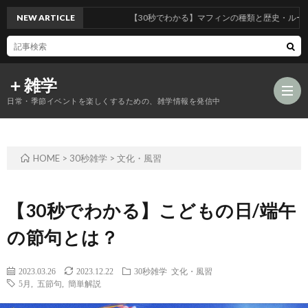
NEW ARTICLE
【30秒でわかる】マフィンの種類と歴史・ルーツとは
＋雑学
日常・季節イベントを楽しくするための、雑学情報を発信中
HOME
>
30秒雑学
>
文化・風習
食
品
年
【30秒でわかる】こどもの日/端午
の節句とは？
類
中
風
2023.03.26
2023.12.22
30秒雑学
文化・風習
の
行
習
5月
,
五節句
,
簡単解説