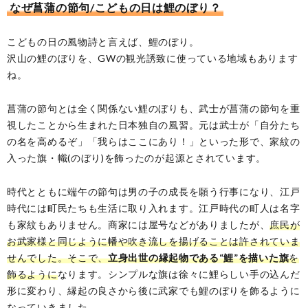
なぜ菖蒲の節句/こどもの日は鯉のぼり？
こどもの日の風物詩と言えば、鯉のぼり。
沢山の鯉のぼりを、GWの観光誘致に使っている地域もあります
ね。
菖蒲の節句とは全く関係ない鯉のぼりも、武士が菖蒲の節句を重
視したことから生まれた日本独自の風習。元は武士が「自分たち
の名を高めるぞ」「我らはここにあり！」といった形で、家紋の
入った旗・幟(のぼり)を飾ったのが起源とされています。
時代とともに端午の節句は男の子の成長を願う行事になり、江戸
時代には町民たちも生活に取り入れます。江戸時代の町人は名字
も家紋もありません。商家には屋号などがありましたが、
庶民が
お武家様と同じように幡や吹き流しを揚げることは許されていま
せんでした。そこで、
立身出世の縁起物である“鯉”を描いた旗
を
飾るように
なります。シンプルな旗は徐々に鯉らしい手の込んだ
形に変わり、縁起の良さから後に武家でも鯉のぼりを飾るように
なっていきました。