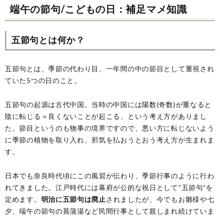
端午の節句/こどもの日：補足マメ知識
五節句とは何か？
五節句とは、季節の代わり目、一年間の中の節目として重視され
ていた5つの日のこと。
五節句の起源は古代中国。当時の中国には陽数(奇数)が重なると
陰に転じる＝良くないことが起こる、という考え方がありまし
た。節目というのも物事の境界ですので、悪い方に転じないよう
に季節の植物を取り入れ、邪気を払おうとおう考え方が生まれま
す。
日本でも奈良時代頃にこの風習が伝わり、季節行事のように行わ
れてきました。江戸時代には幕府が公的な祝日として“五節句”を
定めます。
明治に五節句は廃止
されましたが、今でもお雛様や七
夕、端午の節句の菖蒲湯など民間行事として親しまれ続けていま