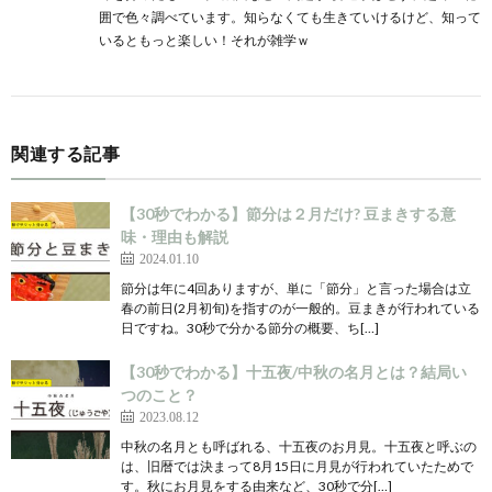
囲で色々調べています。知らなくても生きていけるけど、知って
いるともっと楽しい！それが雑学ｗ
関連する記事
【30秒でわかる】節分は２月だけ? 豆まきする意
味・理由も解説
2024.01.10
節分は年に4回ありますが、単に「節分」と言った場合は立
春の前日(2月初旬)を指すのが一般的。豆まきが行われている
日ですね。30秒で分かる節分の概要、ち[…]
【30秒でわかる】十五夜/中秋の名月とは？結局い
つのこと？
2023.08.12
中秋の名月とも呼ばれる、十五夜のお月見。十五夜と呼ぶの
は、旧暦では決まって8月15日に月見が行われていたためで
す。秋にお月見をする由来など、30秒で分[…]