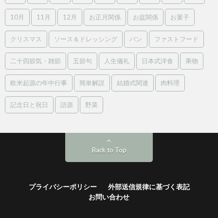
10月
11月
12月
お正月関係
お盆関係
お菓子
クリスマス
ソース＆ドレッシング
パン
ファストフード
二十四節気・雑節
五節句
人生儀礼
日本式洋食
果物
欧米起源の年中行事
簡単解説
結婚式関連
肉料理
記念日と祝日
語源
野菜
Back to Top
プライバシーポリシー
外部送信規律に基づく表記
お問い合わせ