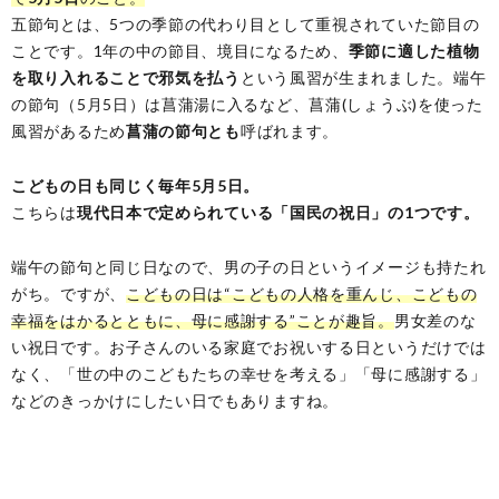
五節句とは、5つの季節の代わり目として重視されていた節目の
ことです。1年の中の節目、境目になるため、
季節に適した植物
を取り入れることで邪気を払う
という風習が生まれました。端午
の節句（5月5日）は菖蒲湯に入るなど、菖蒲(しょうぶ)を使った
風習があるため
菖蒲の節句とも
呼ばれます。
こどもの日も同じく毎年5月5日。
こちらは
現代日本で定められている「国民の祝日」の1つです。
端午の節句と同じ日なので、男の子の日というイメージも持たれ
がち。ですが、
こどもの日は“こどもの人格を重んじ、こどもの
幸福をはかるとともに、母に感謝する”ことが趣旨。
男女差のな
い祝日です。お子さんのいる家庭でお祝いする日というだけでは
なく、「世の中のこどもたちの幸せを考える」「母に感謝する」
などのきっかけにしたい日でもありますね。