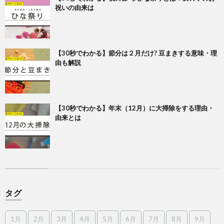
祝いの由来は
【30秒でわかる】節分は２月だけ? 豆まきする意味・理
由も解説
【30秒でわかる】年末（12月）に大掃除をする理由・
由来とは
タグ
1月
2月
3月
4月
5月
6月
7月
8月
9月