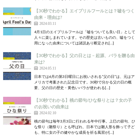
【30秒でわかる】エイプリルフールとは？嘘をつく
由来・理由は?
2024.03.11
4月1日のエイプリルフールは「嘘をついても良い日」として
人々に楽しまれています。その歴史は古いものの、嘘をつく
用になった由来については諸説あり断定され[…]
【30秒でわかる】父の日とは – 起源、バラを贈る由
来は?
2024.05.11
日本では6月の第3日曜日にお祝いされる“父の日”は、元はア
メリカで考案された記念日です。30秒で分かる父の日の概
要、父の日の歴史・黄色いバラが使われる[…]
【30秒でわかる】桃の節句/ひな祭りとは？女の子
のお祝いの由来は
2024.02.10
桃の節句は毎年3月3日に行われる年中行事。上巳の節句、ひ
な祭り（雛祭り）とも呼ばれ、日本では雛人形を飾って子ど
も、特に女の子の健やかな成長を祈る風習が[…]