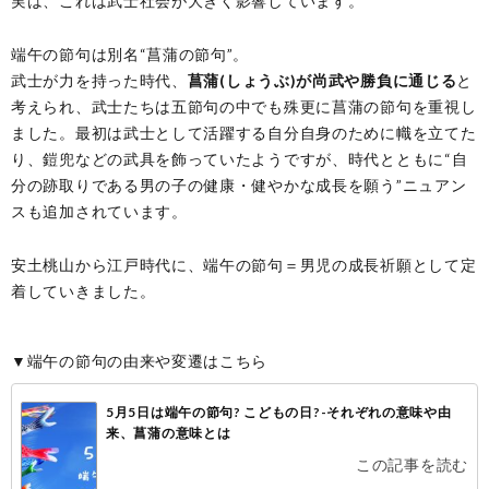
実は、これは武士社会が大きく影響しています。
端午の節句は別名“菖蒲の節句”。
武士が力を持った時代、
菖蒲(しょうぶ)が尚武や勝負に通じる
と
考えられ、武士たちは五節句の中でも殊更に菖蒲の節句を重視し
ました。最初は武士として活躍する自分自身のために幟を立てた
り、鎧兜などの武具を飾っていたようですが、時代とともに“自
分の跡取りである男の子の健康・健やかな成長を願う”ニュアン
スも追加されています。
安土桃山から江戸時代に、端午の節句＝男児の成長祈願として定
着していきました。
▼端午の節句の由来や変遷はこちら
5月5日は端午の節句? こどもの日?-それぞれの意味や由
来、菖蒲の意味とは
この記事を読む