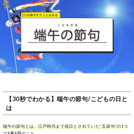
ル
事・
の
ー
季
由
ツ
節
来
と
の
や
歴
風
意
史
習
味
【30秒でわかる】端午の節句/こどもの日と
は
端午の節句とは、江戸時代まで祝日とされていた“五節句”の1つ
で
5月5日
のこと。