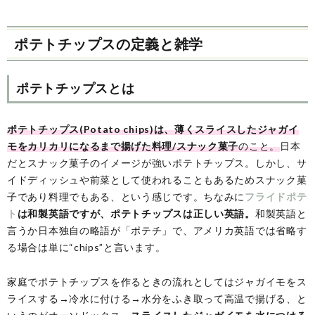
ポテトチップスの定義と雑学
ポテトチップスとは
ポテトチップス(Potato chips)は、薄くスライスしたジャガイ
モをカリカリになるまで揚げた料理/スナック菓子
のこと。
日本
だとスナック菓子のイメージが強いポテトチップス。しかし、サ
イドディッシュや前菜として使われることもあるためスナック菓
子であり料理でもある、という感じです。ちなみに
フライドポテ
ト
は和製英語ですが、ポテトチップスは正しい英語。
和製英語と
言うか日本独自の略語が「ポテチ」で、アメリカ英語では省略す
る場合は単に“chips”と言います。
家庭でポテトチップスを作るときの流れとしてはジャガイモをス
ライスする→冷水に付ける→水分をふき取って高温で揚げる、と