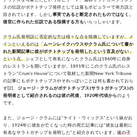
スの伝説がポテトチップ発祥としては最もポピュラーで有力説と
目されています。しかし
事実であると断定されたものではなく、
後世に作られた伝説である指摘する方も
いらっしゃいます。
クラム氏発明説に否定的な方は様々な点を指摘していますが、メ
インといえるのは「
ムーンレイクハウスやクラム氏について書か
れた新聞記事に彼がポテトチップを発明したという言及がない
」
という点。
シェフとして有名になったクラム氏は1860年に自身
のレストランを開いていますが、1891年にこのクラム氏のレス
トラン“Crum’s House”について取材した新聞New York Tribune
の記事にもポテトチップスやそれっぽいことは何も書かれておら
ず[2]、
ジョージ・クラムがポテトチップス(サラトガチップス)の
発明者として紹介されるのは彼の死後、1920年代頃から
のよう
です。
また、ジョージ・クラムには“ケイト・ウィックス”という妹がお
り、1924年に彼女が亡くなった時の死亡記事には“彼女は最初に
有名なサラトガチップを発明した”と紹介されています。
後の子