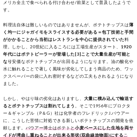
メリカ全土で食べられる付け合わせ/前菜として普及したようで
す。
料理法自体は難しいものではありませんが、ポテトチップスは
薄
く均一にジャガイモをスライスする必要がある＝包丁技術と手間
がかかることから当初はレストランを中心に提供されていた
料
理。しかし、20世紀に入るころには工場生産がスタート、
1920
年代にはポテトピーラーが登場した[3]ことで大量生産が可能と
なり
安価なポテトチップスが出回るようになります。油の酸化や
水に触れることで著しく風味が劣化してしまう商品のため、ワッ
クスペーパーの袋に入れ密封するなどの工夫もされるようになり
ました。
しかし、やはり味の劣化はありますし、
大量に積み込んで輸送す
るとポテトチップスは割れてしまう
。そこで1956年にプロクタ
ー＆ギャンブル（P＆G）社は化学者のフレドリックJ.バウアー
に、こうした苦情に対処できる新しいポテトチップスの開発を依
頼します。
バウアー博士はポテトと
小麦ベースにした生地を両サ
イドが湾曲し重ねることが出来る形状(双曲線放物面)にする
こ