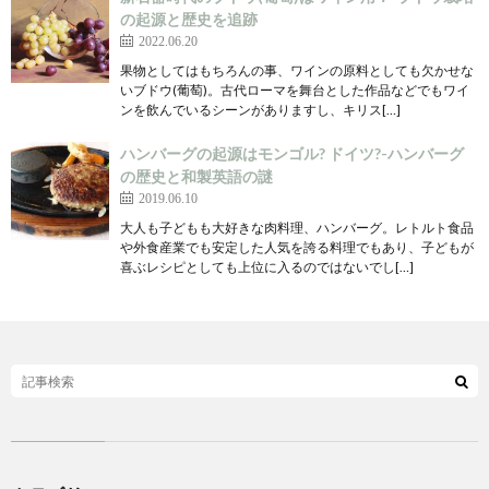
の起源と歴史を追跡
2022.06.20
果物としてはもちろんの事、ワインの原料としても欠かせな
いブドウ(葡萄)。古代ローマを舞台とした作品などでもワイ
ンを飲んでいるシーンがありますし、キリス[…]
ハンバーグの起源はモンゴル? ドイツ?-ハンバーグ
の歴史と和製英語の謎
2019.06.10
大人も子どもも大好きな肉料理、ハンバーグ。レトルト食品
や外食産業でも安定した人気を誇る料理でもあり、子どもが
喜ぶレシピとしても上位に入るのではないでし[…]