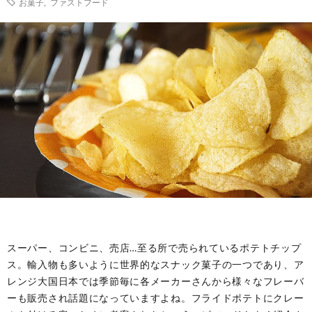
お菓子
,
ファストフード
ル
事・
の
ー
季
由
ツ
節
来
と
の
や
歴
風
意
史
習
味
スーパー、コンビニ、売店…至る所で売られているポテトチップ
ス。輸入物も多いように世界的なスナック菓子の一つであり、ア
レンジ大国日本では季節毎に各メーカーさんから様々なフレーバ
ーも販売され話題になっていますよね。フライドポテトにクレー