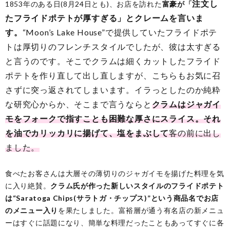
注文し
1853年のある日(8月24日とも)、お店を訪れた
富豪が「
た
フライドポテトが厚すぎる」とクレームを言いま
す。
“Moon’s Lake House”で提供していたフライドポテ
トは厚切りのフレンチスタイルでしたが、彼は太すぎる
と言うのです。そこでクラムは細くカットしたフライド
ポテトを作り直して出し直しますが、こちらもお気に召
さずに突っ返されてしまいます。イラっとしたのか純粋
な研究心からか、そこまで言うならと
クラムはジャガイ
モをフォークで指すことも困難な厚さにスライス。それ
を油でカリッカリに揚げて、塩をまぶして
客の前に出し
ました。
食べたお客さんは大層その薄切りのジャガイモを揚げた料理を気
に入り絶賛。
クラム氏が作った新しいスタイルのフライドポテト
は“Saratoga Chips(サラトガ・チップス)”という商品名でお店
のメニュー入り
を果たしました。富裕層が通う有名店の新メニュ
ーはすぐに話題になり、簡単な料理だったこともあってすぐに各