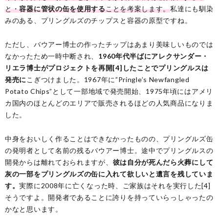
と・
容器に管状の缶を使用する
ことを考案します。
私達にも馴染
みのある、プリングルズのチップスと容器の原型ですね。
ただし、バウアー博士の作ったチップはあまり美味しいものでは
なかったため一時中断され、
1960年代半ばにアレクサンダー・
リエラ博士がプロジェクトを再開[4]したことでプリングルスは
発売に
こぎつけました。1967年に”Pringle’s Newfangled
Potato Chips”として一部地域で発売開始、1975年頃にはアメリ
カ国内のほとんどのエリアで販売されるほどの人気商品になりま
した。
中身をおいしく作ることはできなかったものの、プリングルズ缶
の発明者として名前の残るバウアー博士。途中でプリングルスの
開発からは離れておられますが、
彼は自分が死んだら火葬にして
灰の一部をプリングルズの缶に入れて欲しいと遺言を残していま
す。
実際に2008年に亡くなった時、ご家族はそれを実行した[4]
そうですよ。開発者であることに誇りを持っていらっしゃったの
かなと思います。