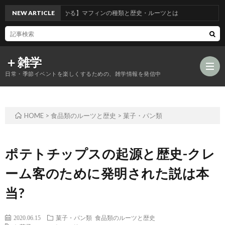
【30秒でわかる】マフィンの種類と歴史・ルーツとは
NEW ARTICLE
＋雑学
日常・季節イベントを楽しくするための、雑学情報を発信中
HOME
>
食品類のルーツと歴史
>
菓子・パン類
食
品
年
ポテトチップスの起源と歴史-クレ
ーム客のために発明された説は本
類
中
風
当?
の
行
習
2020.06.15
菓子・パン類
食品類のルーツと歴史