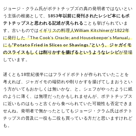
ジョージ・クラム氏がポテトチップズの真の発明者ではないとい
う主張の根拠として、
1853年以前に発刊されたレシピ本にもポ
テトチップスと思われる記述が見られる
ことも挙げられていま
す。古いものでは
イギリスの料理人William Kitchinerが1822年
に発行した『The Cook’s Oracle; and Housekeeper’s Manual』
にも
“Potato Fried in Slices or Shavings.”という、ジャガイモ
のスライスもしくは削りかすを揚げるというようなレシピ
が登場
しています。
遅くとも18世紀後半にはフライドポテトが作られていたことを
考えれば、ジャガイモの端切れや削りかすを揚げてしまおうとい
う方がいてもおかしくは無いかな、と。シェフがやったように紙
のように薄く、は無理だったかもしれませんが、ポテトチップス
に近いものはもっと古くから食べられていた可能性も否定できま
せんね。発明者で無かったとしてもジョージ・クラム氏はポテト
チップスの普及に一役も二役も買っている方だと思いますけれど
も。