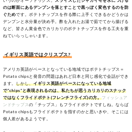
いうのがオーソドックス。
スライスしたジャガイモを水につける
のは断面にあるデンプンを落とすことで黒っぽく変色するのを防
ぐため
です。ポテトチップスを作る際に上手くできるかどうかは
デンプンと水分量が決め手。酢を入れたお湯で茹でてから揚げる
など、皆さん黄金色でカリカリのポテトチップスを作る工夫を重
ねていらっしゃいます。
イギリス英語ではクリスプス?
アメリカ英語がベースとなっている地域ではポテトチップス＝
Potato chipsと発音の問題はあれど日本と同じ感化で会話ができ
ます。
しかし、
イギリス英語がベースになっている地域
で“chips”と表現されるのは、私たちが思うカリカリのスナック
ではなくフライドポテト(フレンチフライズ)の方。
フィッシュア
ンドチップス
の「チップス」もフライドポテトですしね。ならば
Potato chipsもフライドポテトを指すのかと思いきや、そこには
個人差があるようです。