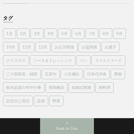
タグ
1月
2月
3月
4月
5月
6月
7月
8月
9月
10月
11月
12月
お正月関係
お盆関係
お菓子
クリスマス
ソース＆ドレッシング
パン
ファストフード
二十四節気・雑節
五節句
人生儀礼
日本式洋食
果物
欧米起源の年中行事
簡単解説
結婚式関連
肉料理
記念日と祝日
語源
野菜
Back to Top