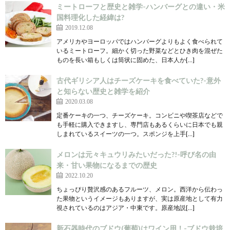
ミートローフと歴史と雑学-ハンバーグとの違い・米
国料理化した経緯は?
2019.12.08
アメリカやヨーロッパではハンバーグよりもよく食べられて
いるミートローフ。細かく切った野菜などとひき肉を混ぜた
ものを長い箱もしくは筒状に固めた、日本人か[…]
古代ギリシア人はチーズケーキを食べていた?-意外
と知らない歴史と雑学を紹介
2020.03.08
定番ケーキの一つ、チーズケーキ。コンビニや喫茶店などで
も手軽に購入できますし、専門店もあるくらいに日本でも親
しまれているスイーツの一つ。スポンジを上手[…]
メロンは元々キュウリみたいだった?!-呼び名の由
来・甘い果物になるまでの歴史
2022.10.20
ちょっぴり贅沢感のあるフルーツ、メロン。西洋から伝わっ
た果物というイメージもありますが、実は原産地として有力
視されているのはアジア・中東です。原産地説[…]
新石器時代のブドウ(葡萄)はワイン用！-ブドウ栽培