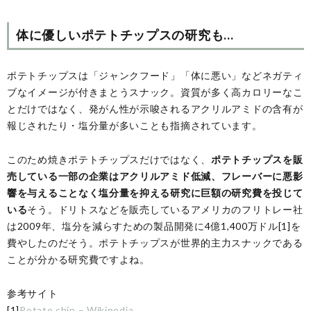
体に優しいポテトチップスの研究も…
ポテトチップスは「ジャンクフード」「体に悪い」などネガティ
ブなイメージが付きまとうスナック。資質が多く高カロリーなこ
とだけではなく、発がん性が示唆されるアクリルアミドの含有が
報じされたり・塩分量が多いことも指摘されています。
このため焼きポテトチップスだけではなく、
ポテトチップスを販
売している一部の企業はアクリルアミド低減、フレーバーに悪影
響を与えることなく塩分量を抑える研究に巨額の研究費を投じて
いる
そう。ドリトスなどを販売しているアメリカのフリトレー社
は2009年、塩分を減らすための製品開発に4億1,400万ドル[1]を
費やしたのだそう。ポテトチップスが世界的主力スナックである
ことが分かる研究費ですよね。
参考サイト
[1]
Potato chip – Wikipedia