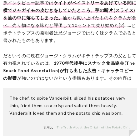
孫インタビュー記事では
ケイトがペイストリーをあげている間に
横でジャガイモの皮むきをしていたところ、芋の断片(スライス)
を油の中に落ちてしまった。
油から救い上げたものをクラムが食
べ、売り物になる味だと評価して10セントで売り始めた[2]
……と
ポテトチップスの発明者は兄ジョージではなく妹クラムであると
書かれたものもあります。
だというのに現在ジョージ・クラムがポテトチップスの父として
有力視されているのは、
1970年代後半にスナック食品協会(The
Snack Food Association)が打ち出した広告・キャッチコピー
の影響
が強いのではないかという指摘もあります。その内容は
The chef, to spite Vanderbilt, sliced his potatoes very
thin, fried them to a crisp and salted them heavily.
Vanderbilt loved them and the potato chip was born.
引用元：
The Truth About the Origin of the Potato Chip