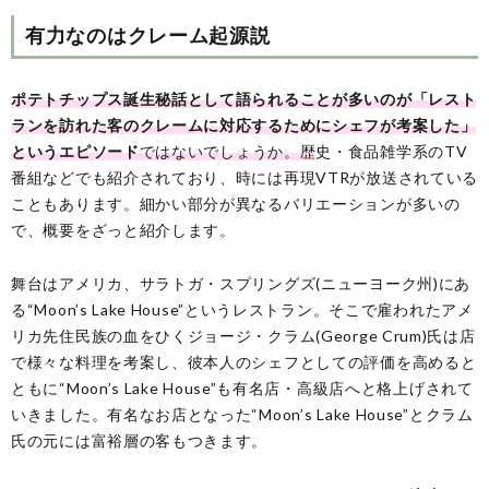
有力なのはクレーム起源説
ポテトチップス誕生秘話として語られることが多いのが「レスト
ランを訪れた客のクレームに対応するためにシェフが考案した」
というエピソード
ではないでしょうか。歴
史・食品雑学系のTV
番組などでも紹介されており、時には再現VTRが放送されている
こともあります。細かい部分が異なるバリエーションが多いの
で、概要をざっと紹介します。
舞台はアメリカ、サラトガ・スプリングズ(ニューヨーク州)にあ
る“Moon’s Lake House”というレストラン。そこで雇われたアメ
リカ先住民族の血をひくジョージ・クラム(George Crum)氏は店
で様々な料理を考案し、彼本人のシェフとしての評価を高めると
ともに“Moon’s Lake House”も有名店・高級店へと格上げされて
いきました。有名なお店となった“Moon’s Lake House”とクラム
氏の元には富裕層の客もつきます。