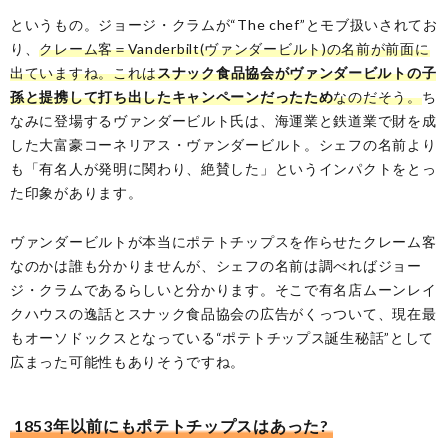
というもの。ジョージ・クラムが“The chef”とモブ扱いされてお
り、
クレーム客＝Vanderbilt(ヴァンダービルト)の名前が前面に
出ていますね。これは
スナック食品協会がヴァンダービルトの子
孫と提携して打ち出したキャンペーンだったため
なのだそう。
ち
なみに登場するヴァンダービルト氏は、海運業と鉄道業で財を成
した大富豪コーネリアス・ヴァンダービルト。シェフの名前より
も「有名人が発明に関わり、絶賛した」というインパクトをとっ
た印象があります。
ヴァンダービルトが本当にポテトチップスを作らせたクレーム客
なのかは誰も分かりませんが、シェフの名前は調べればジョー
ジ・クラムであるらしいと分かります。そこで有名店ムーンレイ
クハウスの逸話とスナック食品協会の広告がくっついて、現在最
もオーソドックスとなっている“ポテトチップス誕生秘話”として
広まった可能性もありそうですね。
1853年以前にもポテトチップスはあった?