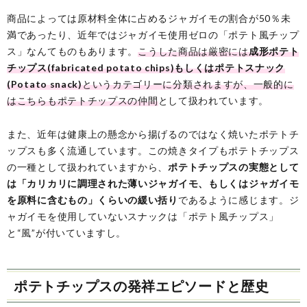
商品によっては原材料全体に占めるジャガイモの割合が50％未
満であったり、近年ではジャガイモ使用ゼロの「ポテト風チップ
ス」なんてものもあります。
こうした商品は厳密には
成形ポテト
チップス(fabricated potato chips)もしくはポテトスナック
(Potato snack)
というカテゴリーに分類されますが、一般的に
はこちらもポテトチップスの仲間
として扱われています。
また、近年は健康上の懸念から揚げるのではなく焼いたポテトチ
ップスも多く流通しています。この焼きタイプもポテトチップス
の一種として扱われていますから、
ポテトチップスの実態として
は「カリカリに調理された薄いジャガイモ、もしくはジャガイモ
を原料に含むもの」くらいの緩い括り
であるように感じます。ジ
ャガイモを使用していないスナックは「ポテト風チップス」
と“風”が付いていますし。
ポテトチップスの発祥エピソードと歴史