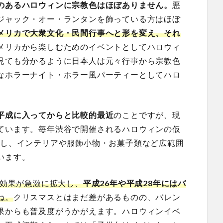
のあるハロウィンに宗教色はほぼありません。
悪
ジャック・オー・ランタンを飾っている方はほぼ
メリカで大衆文化・民間行事へと形を変え、それ
メリカから楽しむためのイベントとしてハロウィ
見ても分かるように日本人は元々行事から宗教色
なホラーナイト・ホラー風パーティーとしてハロ
平成に入ってからと比較的最近
のことですが、現
ています。毎年渋谷で開催されるハロウィンの仮
すし、インテリアや服飾小物・お菓子類など広範囲
います。
済効果が急激に拡大し、
平成26年や平成28年にはバ
ね。
クリスマスとはまだ差があるものの、バレン
果からも普及度がうかがえます。ハロウィンイベ