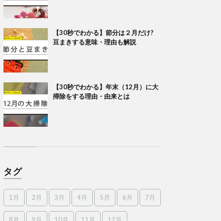
【30秒でわかる】節分は２月だけ?
豆まきする意味・理由も解説
【30秒でわかる】年末（12月）に大
掃除をする理由・由来とは
タグ
1月
2月
3月
4月
5月
6月
7月
8月
9月
10月
11月
12月