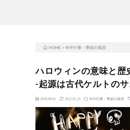
HOME
>
年中行事・季節の風習
ハロウィンの意味と歴
-起源は古代ケルトのサ
2019.09.01
2023.01.23
年中行事・季節の風習