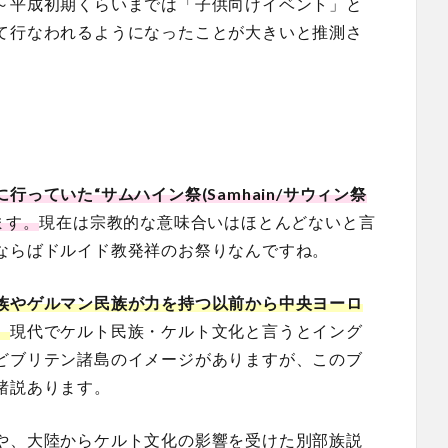
～平成初期くらいまでは「子供向けイベント」と
て行なわれるようになったことが大きいと推測さ
っていた“サムハイン祭(Samhain/サウィン祭
ます。
現在は宗教的な意味合いはほとんどないと言
ならばドルイド教発祥のお祭りなんですね。
族やゲルマン民族が力を持つ以前から中央ヨーロ
。
現代でケルト民族・ケルト文化と言うとイング
どブリテン諸島のイメージがありますが、このブ
諸説あります。
や、大陸からケルト文化の影響を受けた別部族説