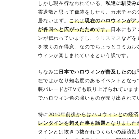
しかし現在行なわれている、
私達に馴染み
霊退散と思って仮装をしたり、カボチャの
居ないはず。
これは
現在のハロウィンがア
が各国へと広がったため
です。
日本にもア
ンが伝わっていますし、
クリスマス
などを
を抜くのが得意。なのでちょっとコミカル
ウィンが楽しまれているという訳です。
ちなみに
日本でハロウィンが普及したのは
在ではかなり知名度のあるイベントとなっ
装パレードがTVでも取り上げられていま
でハロウィン色の強いものが売り出されて
特に
2010年前後からはハロウィンとの経
レンタインを超えた事も話題
となりました
タインとは抜きつ抜かれつくらいの経済効