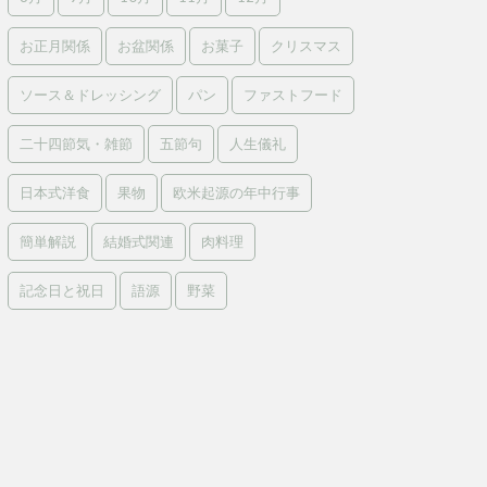
お正月関係
お盆関係
お菓子
クリスマス
ソース＆ドレッシング
パン
ファストフード
二十四節気・雑節
五節句
人生儀礼
日本式洋食
果物
欧米起源の年中行事
簡単解説
結婚式関連
肉料理
記念日と祝日
語源
野菜