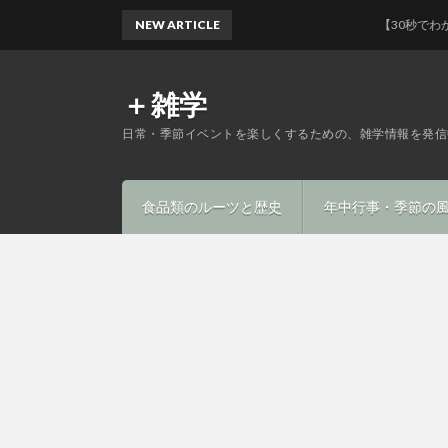
NEW ARTICLE
【30秒でわかる】マ
＋雑学
日常・季節イベントを楽しくするための、雑学情報を発信
食品類のルーツと歴史
年中行事・季節の