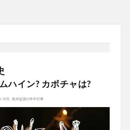
史
ムハイン? カボチャは?
10月
,
欧米起源の年中行事