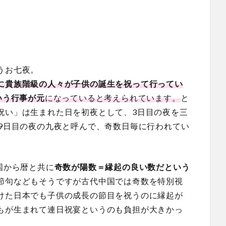
うお七夜。
に貴族階級の人々が子供の誕生を祝って行ってい
いう行事が元
になっていると考えられています。
と
祝い」は生まれた日を初夜として、3日目の夜を三
・9日目の夜の九夜と呼んで、奇数日毎に行われてい
国から暦と共に
奇数が陽数＝縁起の良い数だという
節句などもそうですが古代中国では奇数を特別視
けた日本でも子供の成長の節目を祝うのに縁起が
もが生まれて連日祝宴というのも負担が大きかっ