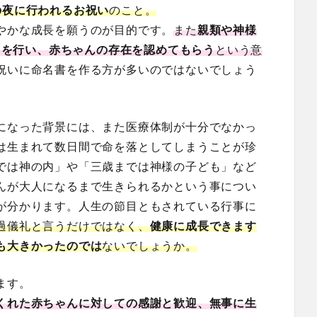
の夜に行われるお祝い
のこと。
やかな成長を願うのが目的です。
また
親類や神様
式”を行い、赤ちゃんの存在を認めてもらう
という意
祝いに命名書を作る方が多いのではないでしょう
になった背景には、また医療体制が十分でなかっ
は生まれて数日間で命を落としてしまうことが珍
では神の内」や「三歳までは神様の子ども」など
んが大人になるまで生きられるかという事につい
が分かります。人生の節目ともされている行事に
過儀礼と言うだけではなく、
健康に成長できます
も大きかったのでは
ないでしょうか。
ます。
くれた赤ちゃんに対しての感謝と歓迎、無事に生