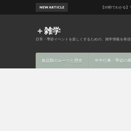
NEW ARTICLE
【30秒でわかる】マフィン
＋雑学
日常・季節イベントを楽しくするための、雑学情報を発信
食品類のルーツと歴史
年中行事・季節の