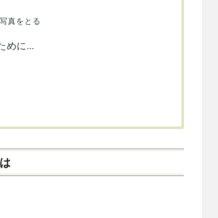
写真をとる
ために…
は