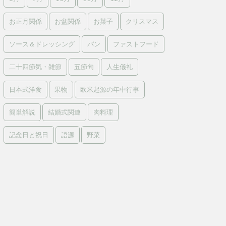
お正月関係
お盆関係
お菓子
クリスマス
ソース＆ドレッシング
パン
ファストフード
二十四節気・雑節
五節句
人生儀礼
日本式洋食
果物
欧米起源の年中行事
簡単解説
結婚式関連
肉料理
記念日と祝日
語源
野菜