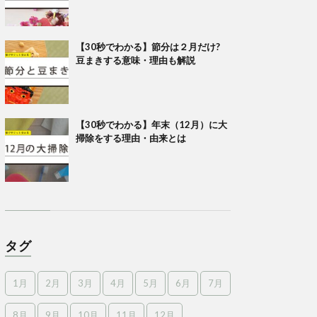
【30秒でわかる】節分は２月だけ?
豆まきする意味・理由も解説
【30秒でわかる】年末（12月）に大
掃除をする理由・由来とは
タグ
1月
2月
3月
4月
5月
6月
7月
8月
9月
10月
11月
12月