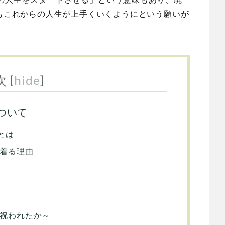
にもこれからの人生が上手くいくようにという願いが
次
[
hide
]
ついて
とは
着る理由
祝われたか～