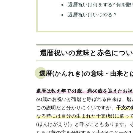
還暦祝いは何をする? 何を贈
還暦祝いはいつやる？
還暦祝いの意味と赤色につ
還暦(かんれき)の意味・由来と
還暦は数え年で61歳、満60歳を迎えたお
60歳のお祝いが還暦と呼ばれる由来は、
この説明だと分かりにくいですが、
干支の
なる時には自分の生まれた干支(暦)に還っ
(ほんけがえり)」と呼ぶこともあります。
ちらは華の字を分解すると十が6つと一が1