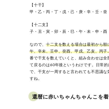
【十干】
甲・乙・丙・丁・戊・己・庚・辛・壬・癸
【十二支】
子・丑・寅・卯・辰・巳・午・未・申・酉
なので、
十二支を数える場合は最初から順
午、辛未、壬申、癸酉、甲戌、乙亥、丙子
番で干支を数えていくと、組み合わせは全
て戻るのは60年後というわけです。日常
で、干支が一周すると言われても不思議な
すね。
還暦に赤いちゃんちゃんこを着