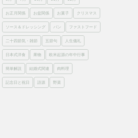
お正月関係
お盆関係
お菓子
クリスマス
ソース＆ドレッシング
パン
ファストフード
二十四節気・雑節
五節句
人生儀礼
日本式洋食
果物
欧米起源の年中行事
簡単解説
結婚式関連
肉料理
記念日と祝日
語源
野菜