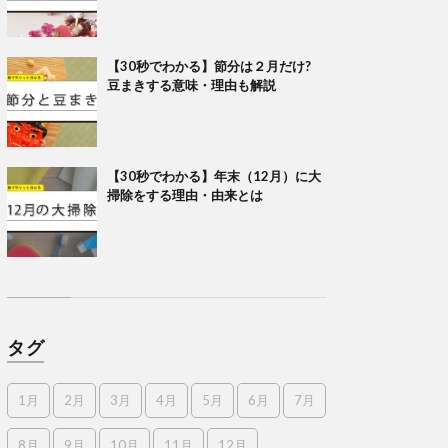
【30秒でわかる】節分は２月だけ?
豆まきする意味・理由も解説
【30秒でわかる】年末（12月）に大
掃除をする理由・由来とは
タグ
1月
2月
3月
4月
5月
6月
7月
8月
9月
10月
11月
12月