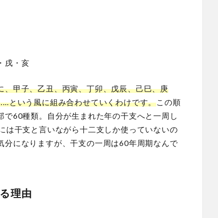
・戌・亥
に、甲子、乙丑、丙寅、丁卯、戊辰、己巳、庚
……という風に組み合わせていくわけです。
この順
部で60種類。自分が生まれた年の干支へと一周し
的には干支と言いながら十二支しか使っていないの
気分になりますが、干支の一周は60年周期なんで
る理由