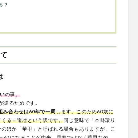
る？
いて
は
祝い
の事。
暦が還るためです。
組み合わせは60年で一周
します。このため60歳に
てくる＝還暦という訳です。
同じ意味で「本卦環り
そのほか「華甲」と呼ばれる場合もありますが、こ
＝61になることが由来。華寿ではなく華甲なの