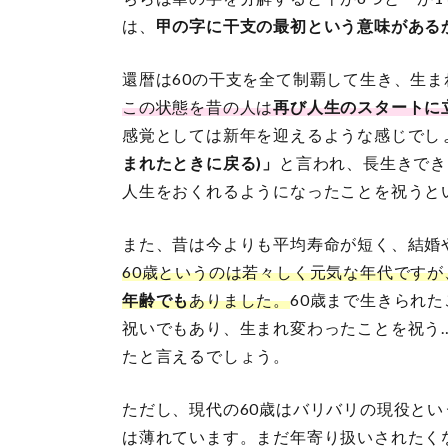
は、
甲の字に干支の最初という意味がある
還暦は60の干支を全て制覇して生き、生
この状態を昔の人は
再び人生のスタートに
感覚としては新年を迎えるような感じでし
まれたときに戻る)」
と言われ、長生きでき
人生をおくれるようになったことを祝うと
また、昔は今よりも平均寿命が短く、結婚
60歳というのは若々しく元気な年代ですが
年齢でも
ありました。
60歳まで生きられた
祝いでもあり、生まれ変わったことを祝う
たと言えるでしょう。
ただし、現代の60歳はバリバリの現役と
は薄れています。まだ年寄り扱いされたく