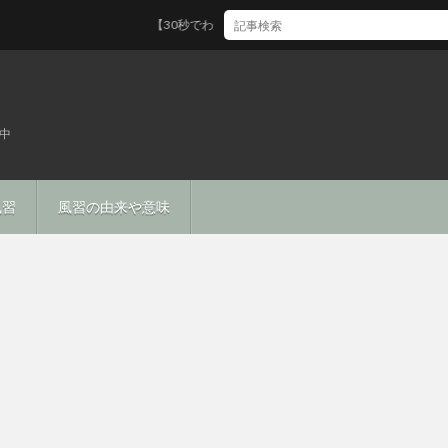
【30秒でわかる】マフィンの種類と歴史・ルーツとは
中
風習
風習の由来や意味