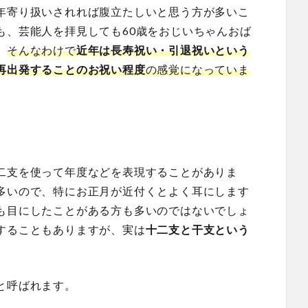
年寄り扱いされれば腹立たしいと思う方が多いこ
も、芸能人を拝見しても60歳をおじいちゃんおば
。
そんなわけで
近年は長寿祝い・引退祝いという
再出発することのお祝い程度
の感覚になっていま
二支を使って年度などを表現することがありま
多いので、特にお正月が近付くとよく耳にします
も目にしたことがある方も多いのではないでしょ
することもありますが、実は
十二支と干支という
と呼ばれます。