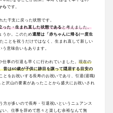
から
です。
まれた干支に戻った状態です。
立った・生まれ直した状態である
と考えました。
ょうか。このため
還暦は「赤ちゃんに帰る(一度生
たことを祝うだけではなく、生まれ直して新しい
いう意味合いもあります。
や仕事の引退も早くに行われていました。
現在の
、
昔は60歳が子供に跡目を譲って隠居する目安の
ことをお祝いする長寿のお祝いであり、引退(退職)
…と沢山の要素があったことから盛大にお祝いされ
いう方が多いので長寿・引退祝いというニュアンス
ない、仕事を辞めて悠々と楽しむ余裕なんて無