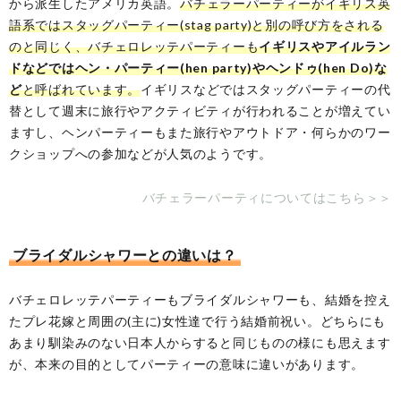
から派生したアメリカ英語。
バチェラーパーティーがイギリス英
語系ではスタッグパーティー(stag party)と別の呼び方をされる
のと同じく、バチェロレッテパーティーも
イギリスやアイルラン
ドなどではヘン・パーティー(hen party)やヘンドゥ(hen Do)な
ど
と呼ばれています。
イギリスなどではスタッグパーティーの代
替として週末に旅行やアクティビティが行われることが増えてい
ますし、ヘンパーティーもまた旅行やアウトドア・何らかのワー
クショップへの参加などが人気のようです。
バチェラーパーティについてはこちら＞＞
ブライダルシャワーとの違いは？
バチェロレッテパーティーもブライダルシャワーも、結婚を控え
たプレ花嫁と周囲の(主に)女性達で行う結婚前祝い。どちらにも
あまり馴染みのない日本人からすると同じものの様にも思えます
が、本来の目的としてパーティーの意味に違いがあります。