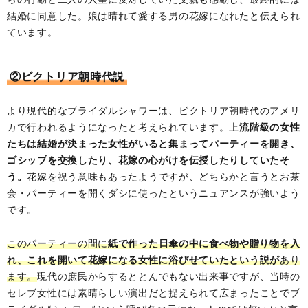
結婚に同意した。娘は晴れて愛する男の花嫁になれたと伝えられ
ています。
②ビクトリア朝時代説
より現代的なブライダルシャワーは、ビクトリア朝時代のアメリ
カで行われるようになったと考えられています。上
流階級の女性
たちは結婚が決まった女性がいると集まってパーティーを開き、
ゴシップを交換したり、花嫁の心がけを伝授したりしていたそ
う。
花嫁を祝う意味もあったようですが、どちらかと言うとお茶
会・パーティーを開くダシに使ったというニュアンスが強いよう
です。
このパーティーの間に
紙で作った日傘の中に食べ物や贈り物を入
れ、これを開いて花嫁になる女性に浴びせていたという説が
あり
ます。
現代の庶民からするととんでもない出来事ですが、当時の
セレブ女性には素晴らしい演出だと捉えられて広まったことでブ