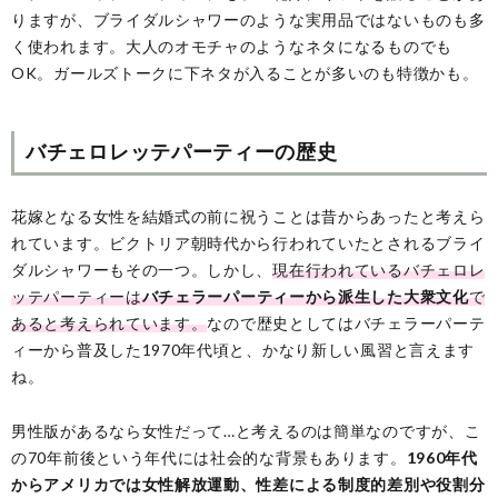
りますが、ブライダルシャワーのような実用品ではないものも多
く使われます。大人のオモチャのようなネタになるものでも
OK。ガールズトークに下ネタが入ることが多いのも特徴かも。
バチェロレッテパーティーの歴史
花嫁となる女性を結婚式の前に祝うことは昔からあったと考えら
れています。ビクトリア朝時代から行われていたとされるブライ
ダルシャワーもその一つ。しかし、
現在行われているバチェロレ
ッテパーティーは
バチェラーパーティーから派生した大衆文化
で
あると考えられています。
なので歴史としてはバチェラーパーテ
ィーから普及した1970年代頃と、かなり新しい風習と言えます
ね。
男性版があるなら女性だって…と考えるのは簡単なのですが、こ
の70年前後という年代には社会的な背景もあります。
1960年代
からアメリカでは女性解放運動、性差による制度的差別や役割分