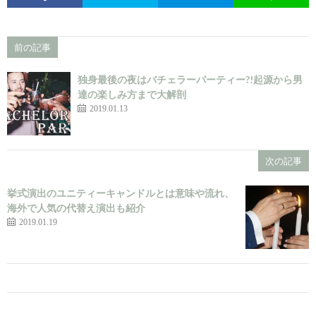
前の記事
独身最後の夜はバチェラーパーティー?!起源から男
達の楽しみ方まで大解剖
2019.01.13
次の記事
挙式演出のユニティーキャンドルとは意味や流れ、
海外で人気の代替え演出も紹介
2019.01.19