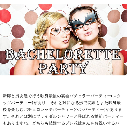
ル
事・
の
ー
季
由
ツ
節
来
と
の
や
歴
風
意
史
習
味
新郎と男友達で行う独身最後の宴会バチェラーパーティー(スタ
ッグパーティー)があり、それと対になる形で花嫁もまた独身最
後を楽しむバチェロレッテパーティー(ヘンパーティー)がありま
す。それとは別にブライダルシャワーと呼ばれる婚前パーティー
もありますね。どちらも結婚するプレ花嫁さんをお祝いするパー