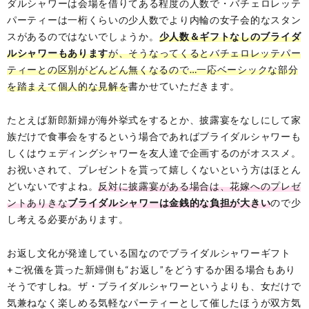
ダルシャワーは会場を借りてある程度の人数で・バチェロレッテ
パーティーは一桁くらいの少人数でより内輪の女子会的なスタン
スがあるのではないでしょうか。
少人数＆ギフトなしのブライダ
ルシャワーもあります
が、そうなってくるとバチェロレッテパー
ティーとの区別がどんどん無くなるので…一応ベーシックな部分
を踏まえて個人的な見解を
書かせていただきます。
たとえば新郎新婦が海外挙式をするとか、披露宴をなしにして家
族だけで食事会をするという場合であればブライダルシャワーも
しくはウェディングシャワーを友人達で企画するのがオススメ。
お祝いされて、プレゼントを貰って嬉しくないという方はほとん
どいないですよね。
反対に披露宴がある場合は、花嫁へのプレゼ
ントありきな
ブライダルシャワーは金銭的な負担が大きい
ので少
し考える必要があります。
お返し文化が発達している国なのでブライダルシャワーギフト
+ご祝儀を貰った新婦側も“お返し”をどうするか困る場合もあり
そうですしね。ザ・ブライダルシャワーというよりも、女だけで
気兼ねなく楽しめる気軽なパーティーとして催したほうが双方気