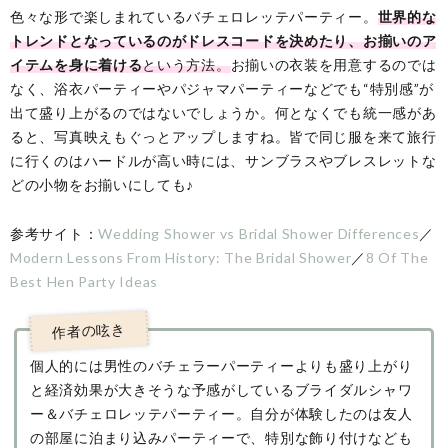
色々な形で楽しまれているバチェロレッテパーティー。
世界的な
トレンドとなっているのがドレスコードを決めたり、お揃いのア
イテムを身に着ける
という方法。
お揃いの衣装を用意するのでは
なく、浴衣パーティーやパジャマパーティーなどでも“特別感”が
出て盛り上がるのではないでしょうか。何となくでも統一感があ
ると、写真映えもぐっとアップしますね。皆で同じ服を来て旅行
に行くのはハードルが高い時には、サンブラスやブレスレットな
どの小物をお揃いにしても♪
参考サイト：
Wedding Shower vs Bridal Shower Differences
／
Modern Lessons From History: The Bridal Shower
／
8 Of The
Best Hen Party Ideas
個人的には男性のバチェラーパーティーよりも盛り上がり
と経済効果が大きそうな予感がしているブライダルシャワ
ー＆バチェロレッテパーティー。自分が体験したのは友人
の部屋に泊まり込みパーティーで、特別な飾り付けなども