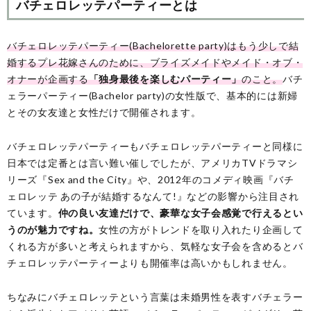
バチェロレッテパーティーとは
バチェロレッテパーティー(Bachelorette party)はもう少しで結
婚するプレ花嫁さんのために、ブライズメイドやメイド・オブ・
オナーが企画する
「独身最後を楽しむパーティー」
のこと。
バチ
ェラーパーティー(Bachelor party)の女性版で、基本的には新婦
とその女友達と女性だけで開催されます。
バチェロレッテパーティーもバチェロレッテパーティーと同様に
日本では定番とは言い難い催しでしたが、アメリカTVドラマシ
リーズ『Sex and the City』や、2012年のコメディ映画『バチ
ェロレッテ あの子が結婚するなんて!』などの影響から注目され
ています。
仲の良い友達だけで、豪華な女子会感覚で行えるとい
うのが魅力ですね。
女性の方がトレンドを取り入れたり企画して
くれる方が多いと考えられますから、気軽な女子会を含めるとバ
チェロレッテパーティーよりも開催率は高いかもしれません。
ちなみにバチェロレッテという言葉は未婚男性を表すバチェラー