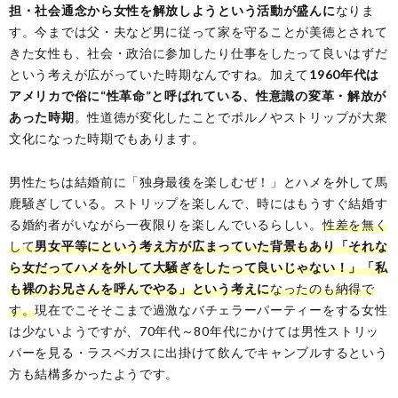
担・社会通念から女性を解放しようという活動が盛んに
なりま
す。今までは父・夫など男に従って家を守ることが美徳とされて
きた女性も、社会・政治に参加したり仕事をしたって良いはずだ
という考えが広がっていた時期なんですね。加えて
1960年代は
アメリカで俗に“性革命”と呼ばれている、性意識の変革・解放が
あった時期
。性道徳が変化したことでポルノやストリップが大衆
文化になった時期でもあります。
男性たちは結婚前に「独身最後を楽しむぜ！」とハメを外して馬
鹿騒ぎしている。ストリップを楽しんで、時にはもうすぐ結婚す
る婚約者がいながら一夜限りを楽しんでいるらしい。
性差を無く
して
男女平等にという考え方が広まっていた背景もあり「それな
ら女だってハメを外して大騒ぎをしたって良いじゃない！」「私
も裸のお兄さんを呼んでやる」という考えに
なったのも納得で
す。
現在でこそそこまで過激なバチェラーパーティーをする女性
は少ないようですが、70年代～80年代にかけては男性ストリッ
パーを見る・ラスベガスに出掛けて飲んでキャンブルするという
方も結構多かったようです。