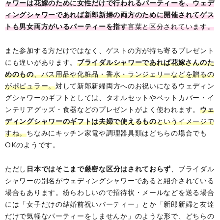
ャワーは花嫁のために女性だけで行われるパーティーを、ウェデ
ィングシャワーであれば新郎新婦の両方のために開催されてゲス
トも男女両方がいるパーティーを指す
言葉と区分されています。
また参加する方だけではなく、ゲストの方が持ち寄るプレゼント
にも違いがあります。
ブライダルシャワーであれば花嫁さんのた
めのもの
、バス用品や化粧品・香水・ランジェリーなどを贈るの
がポピュラー。
対して新郎新婦両方へのお祝いになるウェディン
グシャワーのギフトとしては、タオルセットやベットカバー・イ
ンテリアグッズ・食器などのプレゼントがよく使われます。
ウェ
ディングシャワーのギフトは夫婦で使えるもの
というイメージで
すね。
ちなみにキッチン家電や調理器具類はどちらの場合でも
OKのようです。
ただし
日本ではそこまで厳密な区分はされておらず
、ブライダル
シャワーの別名がウェディングシャワーであると紹介されている
場合もあります。紛らわしいので招待状・メールなどを送る場合
には「女子だけの結婚前祝いパーティー」とか「新郎新婦と友達
だけで気軽なパーティーをしませんか」のような形で、どちらの