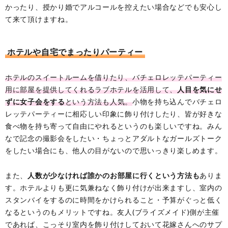
かったり、授かり婚でアルコールを控えたい場合などでも安心し
て来て頂けますね。
ホテルや自宅でまったりパーティー
ホテルのスイートルームを借りたり、バチェロレッテパーティー
用に部屋を提供してくれるラブホテルを活用して、
人目を気にせ
ずに女子会をする
という方法も人気。
小物を持ち込んでバチェロ
レッテパーティーに相応しい印象に飾り付けしたり、皆が好きな
食べ物を持ち寄って自由にやれるというのも楽しいですね。みん
なで記念の撮影会をしたい・ちょっとアダルトなガールズトーク
をしたい場合にも、他人の目がないので思いっきり楽しめます。
また、
人数が少なければ誰かのお部屋に行くという方法も
ありま
す。ホテルよりも更に気兼ねなく飾り付けが出来ますし、室内の
スタンバイをするのに時間をかけられること・予算がぐっと低く
なるというのもメリットですね。友人(ブライズメイド)側が主催
であれば、こっそり室内を飾り付けしておいて花嫁さんへのサプ