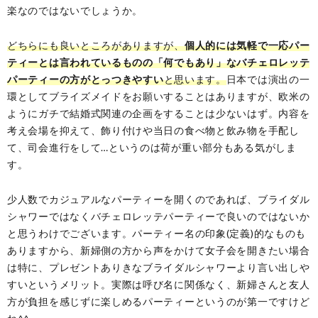
楽なのではないでしょうか。
どちらにも良いところがありますが、
個人的には気軽で一応パー
ティーとは言われているものの「何でもあり」なバチェロレッテ
パーティーの方がとっつきやすい
と思います。
日本では演出の一
環としてブライズメイドをお願いすることはありますが、欧米の
ようにガチで結婚式関連の企画をすることは少ないはず。内容を
考え会場を抑えて、飾り付けや当日の食べ物と飲み物を手配し
て、司会進行をして…というのは荷が重い部分もある気がしま
す。
少人数でカジュアルなパーティーを開くのであれば、ブライダル
シャワーではなくバチェロレッテパーティーで良いのではないか
と思うわけでございます。パーティー名の印象(定義)的なものも
ありますから、新婦側の方から声をかけて女子会を開きたい場合
は特に、プレゼントありきなブライダルシャワーより言い出しや
すいというメリット。実際は呼び名に関係なく、新婦さんと友人
方が負担を感じずに楽しめるパーティーというのが第一ですけど