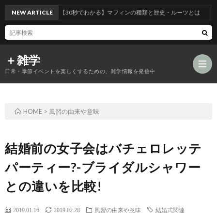
NEW ARTICLE
【30秒でわかる】マフィンの種類と歴史・ルーツとは
＋雑学
日常・季節イベントを楽しくするための、雑学情報を発信中
HOME
>
風習の由来や意味
食
品
年
結婚前の女子会はバチェロレッテ
パーティー?-ブライダルシャワー
類
中
風
との違いを比較!
の
行
習
2019.01.16
2019.02.28
風習の由来や意味
結婚式関連