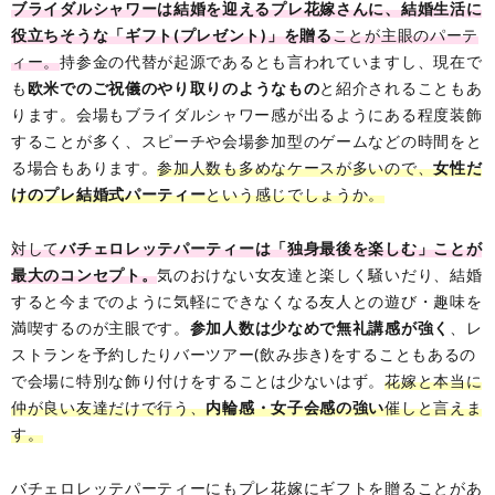
ブライダルシャワーは結婚を迎えるプレ花嫁さんに、結婚生活に
役立ちそうな「ギフト(プレゼント)」を贈る
ことが主眼のパーテ
ィー。
持参金の代替が起源であるとも言われていますし、現在で
も
欧米でのご祝儀のやり取りのようなもの
と紹介されることもあ
ります。会場もブライダルシャワー感が出るようにある程度装飾
することが多く、スピーチや会場参加型のゲームなどの時間をと
る場合もあります。
参加人数も多めなケースが多いので、
女性だ
けのプレ結婚式パーティー
という感じでしょうか。
対して
バチェロレッテパーティーは「独身最後を楽しむ」ことが
最大のコンセプト。
気のおけない女友達と楽しく騒いだり、結婚
すると今までのように気軽にできなくなる友人との遊び・趣味を
満喫するのが主眼です。
参加人数は少なめで無礼講感が強く
、レ
ストランを予約したりバーツアー(飲み歩き)をすることもあるの
で会場に特別な飾り付けをすることは少ないはず。
花嫁と本当に
仲が良い友達だけで行う、
内輪感・女子会感の強い
催しと言えま
す。
バチェロレッテパーティーにもプレ花嫁にギフトを贈ることがあ