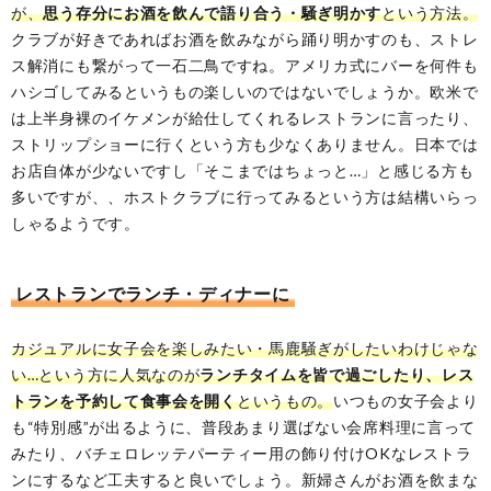
が、
思う存分にお酒を飲んで語り合う・騒ぎ明かす
という方法。
クラブが好きであればお酒を飲みながら踊り明かすのも、ストレ
ス解消にも繋がって一石二鳥ですね。アメリカ式にバーを何件も
ハシゴしてみるというもの楽しいのではないでしょうか。欧米で
は上半身裸のイケメンが給仕してくれるレストランに言ったり、
ストリップショーに行くという方も少なくありません。日本では
お店自体が少ないですし「そこまではちょっと…」と感じる方も
多いですが、、ホストクラブに行ってみるという方は結構いらっ
しゃるようです。
レストランでランチ・ディナーに
カジュアルに女子会を楽しみたい・馬鹿騒ぎがしたいわけじゃな
い…という方に人気なのが
ランチタイムを皆で過ごしたり、レス
トランを予約して食事会を開く
というもの。
いつもの女子会より
も“特別感”が出るように、普段あまり選ばない会席料理に言って
みたり、バチェロレッテパーティー用の飾り付けOKなレストラ
ンにするなど工夫すると良いでしょう。新婦さんがお酒を飲まな