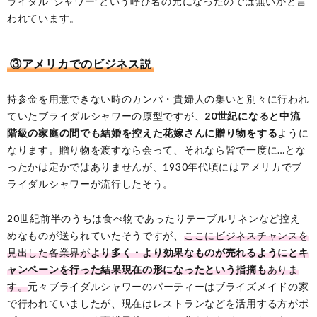
ライダル“シャワー”という呼び名の元になったのでは無いかと言
われています。
③アメリカでのビジネス説
持参金を用意できない時のカンパ・貴婦人の集いと別々に行われ
ていたブライダルシャワーの原型ですが、
20世紀になると中流
階級の家庭の間でも結婚を控えた花嫁さんに贈り物をする
ように
なります。贈り物を渡すなら会って、それなら皆で一度に…とな
ったかは定かではありませんが、1930年代頃にはアメリカでブ
ライダルシャワーが流行したそう。
20世紀前半のうちは食べ物であったりテーブルリネンなど控え
めなものが送られていたそうですが、
ここにビジネスチャンスを
見出した各業界が
より多く・より効果なものが売れるようにとキ
ャンペーンを行った結果現在の形になったという指摘も
ありま
す。
元々ブライダルシャワーのパーティーはブライズメイドの家
で行われていましたが、現在はレストランなどを活用する方がポ