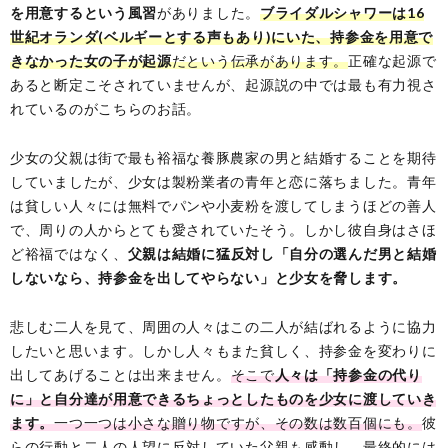
を用意するという風習
がありました。
ブライダルシャワーは16
世紀オランダ(ベルギーとする声もあり)にいた、持参金を用意で
きなかった女の子が起源
だという伝承があります。
正確な起源で
あると断定こそされていませんが、起源説の中では最も有力視さ
れているのがこちらのお話。
少女の父親は街で最も裕福な養豚農家の男と結婚することを期待
していましたが、少女は製粉業者の青年と恋に落ちました。青年
は貧しい人々には無料でパンや小麦粉を渡してしまうほどの善人
で、周りの人からとても愛されていたそう。しかし彼自身はさほ
ど裕福ではなく、
父親は結婚に猛反対し「自分の選んだ男と結婚
しないなら、持参金を出してやらない」と少女を脅します。
悲しむ二人を見て、周囲の人々はこの二人が結ばれるように協力
したいと思います。しかし人々もまた貧しく、持参金を変わりに
出してあげることは出来ません。
そこで
人々は「持参金の代り
に」と自分達が用意できるちょっとしたものを少女に渡していき
ます。
一つ一つは小さな贈り物ですが、その数は数百個にも。
彼
らの行動と二人の人望に反対していた父親も感動し、最終的には