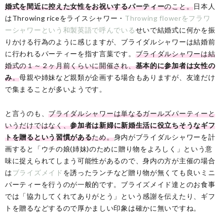
婚式を間近に控えた女性をお祝いするパーティー
のこと。
日本人
はThrowing riceをライスシャワー・
Throwing flowerをフラワ
ーシャワーという和製英語で呼んでいる
せいで結婚式に何かを振
りかける行為のように感じますが、ブライダルシャワーは結婚前
に行われるパーティーを指す言葉です。
ブライダルシャワーは結
婚式の１～２ヶ月前くらいに開催され、
基本的に参加者は女性の
み
。
母親や姉妹など親類が企画する場合もありますが、友達だけ
で集まることが多いようです。
と言うのも、
ブライダルシャワーは単なるガールズパーティーと
いうだけではなく、
参加者は新婦に新婚生活に役立ちそうなギフ
トを贈るという習慣がある
ため。
身内がブライダルシャワーを計
画すると「ウチの娘(姉妹)のために贈り物をよろしく」という意
味に捉えられてしまう可能性があるので、身内の方が主催の場合
は
ブライズメイド
を誘ったランチなど贈り物が無くても良いミニ
パーティーを行うのが一般的です。ブライズメイド達とのお食事
では「協力してくれてありがとう」という感謝を伝えたり、ギフ
トを贈るなどするので厚かましい印象は確かに無いですね。