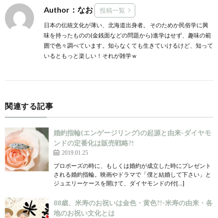
Author：なお
投稿一覧
日本の伝統文化が薄い、北海道出身者。 そのためか民俗学に興
味を持ったものの(金銭面などの問題から)進学はせず、趣味の範
囲で色々調べています。知らなくても生きていけるけど、知って
いるともっと楽しい！それが雑学ｗ
関連する記事
婚約指輪(エンゲージリング)の起源と由来-ダイヤモ
ンドの定番化は販売戦略?!
2019.01.25
プロポーズの時に、もしくは婚約が成立した時にプレゼント
される婚約指輪。映画やドラマで「僕と結婚して下さい」と
ジュエリーケースを開けて、ダイヤモンドの付[…]
88歳、米寿のお祝いは金色・黄色?!-米寿の由来・各
地のお祝い文化とは