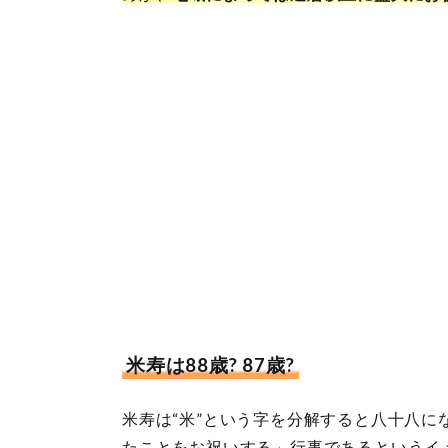
米寿は88歳? 87歳?
米寿は“米”という字を分解すると八十八に
たことをお祝いする」行事であるというイ