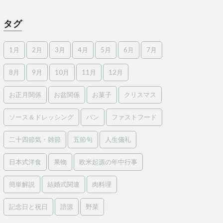
タグ
1月
2月
3月
4月
5月
6月
7月
8月
9月
10月
11月
12月
お正月関係
お盆関係
お菓子
クリスマス
ソース＆ドレッシング
パン
ファストフード
二十四節気・雑節
五節句
人生儀礼
日本式洋食
果物
欧米起源の年中行事
簡単解説
結婚式関連
肉料理
記念日と祝日
語源
野菜