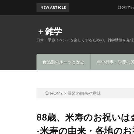
NEW ARTICLE
【30秒でわかる】マ
＋雑学
日常・季節イベントを楽しくするための、雑学情報を発信
食品類のルーツと歴史
年中行事・季節の
HOME
>
風習の由来や意味
88歳、米寿のお祝いは
-米寿の由来・各地の