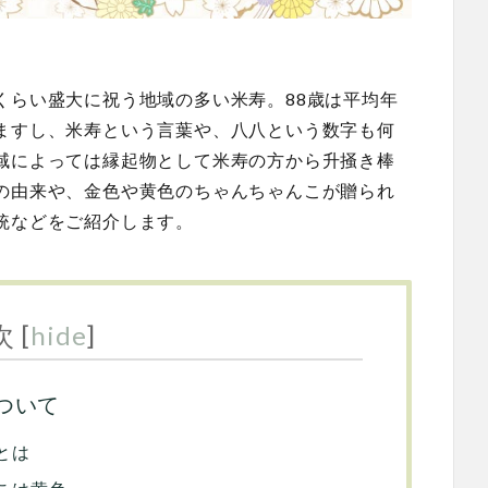
くらい盛大に祝う地域の多い米寿。88歳は平均年
ますし、米寿という言葉や、八八という数字も何
域によっては縁起物として米寿の方から升掻き棒
の由来や、金色や黄色のちゃんちゃんこが贈られ
統などをご紹介します。
次
[
hide
]
ついて
とは