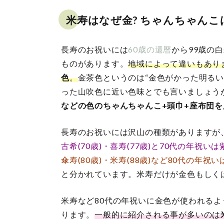
米寿はなぜ金? ちゃんちゃんこ
長寿のお祝いには
60歳の還暦
から99歳の
ものがあります。
地域によって違いもあり
色
。
金茶色というのは“金色がかった明る
った山吹色に近い色味とでも言いましょう
などの色のちゃんちゃんこ+頭巾+座布団
長寿のお祝いには沢山の種類がありますが
古希(70歳)
・喜寿(77歳)と70代の年祝いは
傘寿(80歳)・米寿(88歳)など80代の年祝
と分かれています。米寿だけが金色もしく
米寿など80代の年祝いに金色が使われる
ります。
一般的に紹介される事が多いのは