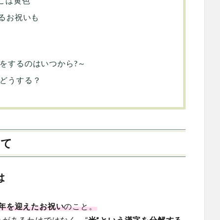
こは黄色
するお祝いも
をするのはいつから?～
どうする？
いて
は
8年を迎えたお祝い
のこと。
れがあるわけではなく、“
米”という漢字を分解する