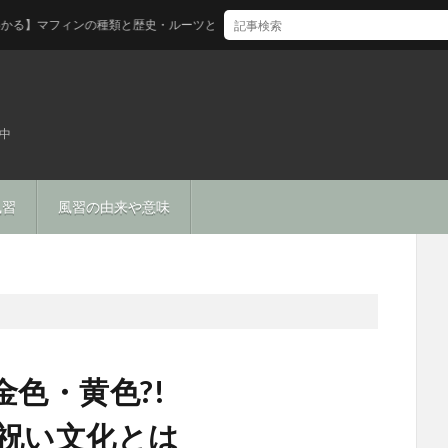
フィンの種類と歴史・ルーツとは
中
風習
風習の由来や意味
金色・黄色?!
お祝い文化とは