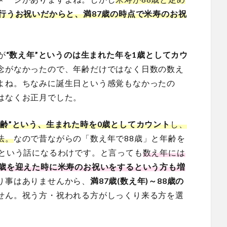
行うお祝いだからと、満87歳の時点で米寿のお祝
が
“数え年”というのは生まれた年を1歳としてカウ
念がなかったので、年齢だけではなく日数の数え
よね。ちなみに誕生日という感覚もなかったの
はなくお正月でした。
齢”という、生まれた時を0歳としてカウント
し、
法。
なので昔ながらの「数え年で88歳」と年齢を
るという話になるわけです。と言っても
数え年には
8歳を迎えた時に米寿のお祝いをするという方も増
り事はありませんから、
満87歳(数え年)～88歳の
せん。祝う方・祝われる方がしっくり来る方を選