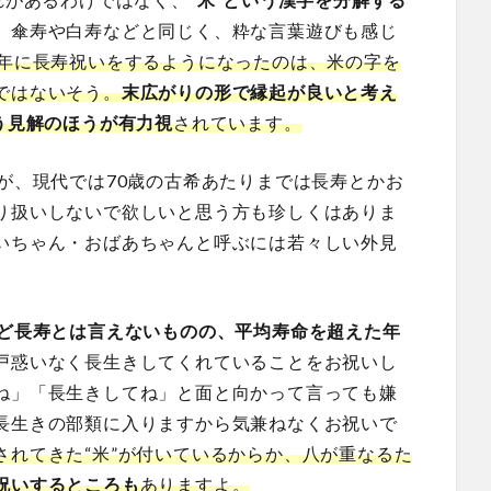
。傘寿や白寿などと同じく、粋な言葉遊びも感じ
の年に長寿祝いをするようになったのは、米の字を
ではないそう。
末広がりの形で縁起が良いと考え
う見解のほうが有力視
されています。
が、現代では70歳の古希あたりまでは長寿とかお
り扱いしないで欲しいと思う方も珍しくはありま
いちゃん・おばあちゃんと呼ぶには若々しい外見
ほど長寿とは言えないものの、平均寿命を超えた年
戸惑いなく長生きしてくれていることをお祝いし
ね」「長生きしてね」と面と向かって言っても嫌
長生きの部類に入りますから気兼ねなくお祝いで
されてきた“米”が付いているからか、八が重なるた
祝いするところも
ありますよ。