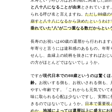
と八十八になることが由来
とされています
られる呼び名と言えますね。
ただし88歳
崩すと八十八になるから決めたというわけ
垂れていた“八”が二つ重なる数だからとい
長寿のお祝いは60歳の還暦から行われます
年寄りと言うには違和感のあるもの。年寄
せんし、血縁上の続柄を抜きにすればおじ
の方がほとんどではないでしょうか。
ですが
現代日本での88歳というのは驚く
齢。
お祝いする側も、お祝いされる側も、
やすい年齢です。「これからも元気でいて
味に取られる心配は少ないですし、実際に
きるのではないでしょうか。
日本で重要視
めか、
地域によっては還暦以上に盛大にお