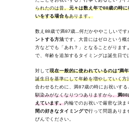
られたのは昔。
元々は数え年で88歳の時に
いをする場合も
あります。
数え88歳で満87歳…何だかややこしいです
ントする方法
です。大昔にはゼロという概
方などでも「あれ？」となることがります
で、年齢を追加するタイミングは誕生日で
対して
現在一般的に使われているのは“満年
誕生日を基準にして年齢を増やしていく方
合わせるために、満87歳の時にお祝いす
馴染みがなくなりつつありますから、
満8
えています。
内輪でのお祝いで厳密な決ま
間の好きなタイミングで
行って問題ありま
びんでください。