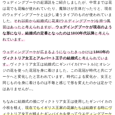
ウェディングブーケの起源説をご紹介しましたが、中世までは花
は花でも花輪が使われていたり、魔除けが主体だったりと、現在
のウェデイングブーケとは少し違うタイプのものが使われていま
した。
それ以前から結婚式に花束(ウエディングブーケ)を持つ風
習はあったと考えられますが、
ウェデイングブーケが現在のよう
な形になり、結婚式の定番となったのは1800年代以降
と考えら
れています。
ウェディングブーケが広まるようになったきっかけは
1840年の
ヴィクトリア女王とアルバート王子の結婚式
と考えられていま
す。
ヴィクトリア女王は結婚式にギンバイカ(マートル)とオレン
ジの花を使った花冠を身に着けました。この花冠が時代と共にブ
ーケへと変化したと言われています。時代による変化か、女王と
同じものを身に着けるのは不敬と感じで形を変えたのかは定かで
はありませんが…。
ちなみに結婚式の後にヴィクトリア女王は使用したギンバイカの
小枝を植え、
現在でもイギリス王家の花嫁たちは結婚する時にヴ
ィクトリア女王が植えたギンバイカを使ってウエディングブーケ