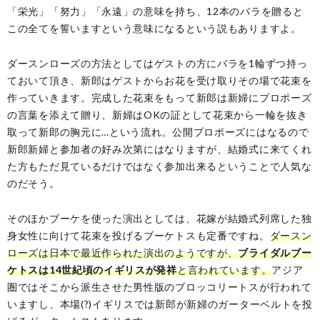
「栄光」「努力」「永遠」の意味を持ち、12本のバラを贈ると
この全てを誓いますという意味になるという説もありますよ。
ダースンローズの方法としてはゲストの方にバラを1輪ずつ持っ
ておいて頂き、新郎はゲストからお花を受け取りその場で花束を
作っていきます。完成した花束をもって新郎は新婦にプロポーズ
の言葉を添えて贈り、新婦はOKの証として花束から一輪を抜き
取って新郎の胸元に…という流れ。公開プロポーズにはなるので
新郎新婦と参加者の好み次第にはなりますが、結婚式に来てくれ
た方もただ見ているだけではなく参加出来るということで人気な
のだそう。
そのほかブーケを使った演出としては、花嫁が結婚式列席した独
身女性に向けて花束を投げるブーケトスも定番ですね。
ダースン
ローズは日本で最近作られた演出のようですが、
ブライダルブー
ケトスは14世紀頃のイギリスが発祥
と言われています。
アジア
圏ではそこから派生させた男性版のブロッコリートスが行われて
いますし、本場(?)イギリスでは新郎が新婦のガーターベルトを投