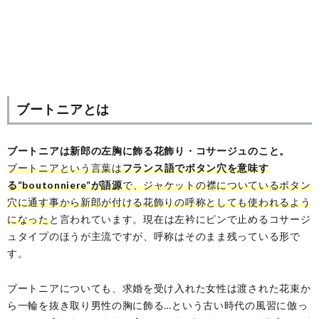
ブートニアとは
ブートニアは新郎の左胸に飾る花飾り・コサージュのこと。
ブートニアという言葉は
フランス語でボタン穴を意味す
る“boutonniere”が語源
で、ジャケットの襟についているボタン
穴に通す事から新郎が付ける花飾りの呼称としても使われるよう
になった
と言われています。現在は左衿にピンで止めるコサージ
ュタイプのほうが主流ですが、呼称はそのまま残っている形で
す。
ブートニアについても、求婚を受け入れた女性は渡された花束か
ら一輪を抜き取り男性の胸に飾る…という古い時代の風習に倣っ