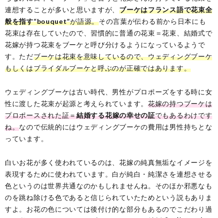
連想することが多いと思いますが、
ブーケはフランス語で花束全
般を指す“bouquet”
が語源。
その言葉が伝わる前から日本にも
花束は存在していたので、習慣的に普通の花束＝花束、結婚式で
花嫁が持つ花束をブーケと呼び分けるようになっているようで
す。ただ
ブーケは花束を意味しているので、ウェディングブーケ
もしくはブライダルブーケと呼ぶのが正確ではあります。
ウェディングブーケは古い時代、男性がプロポーズをする時に女
性に渡した花束が起源と考えられています。
花嫁の持つブーケは
プロポースされた証＝
結婚する花嫁の幸せの証
でもあるわけです
ね。
なので伝統的にはウェディングブーケの費用は男性持ちとな
っています。
白いお花が多く使われているのは、花嫁の純真無垢なイメージを
表現するために使われています。白が純白・純潔さを連想させる
色というのは世界共通なのかもしれませんね。そのほか邪悪なも
のを跳ね除ける色であると信じられていたためという説もありま
すよ。お花の色については後付け的な部分もあるのでこだわり過