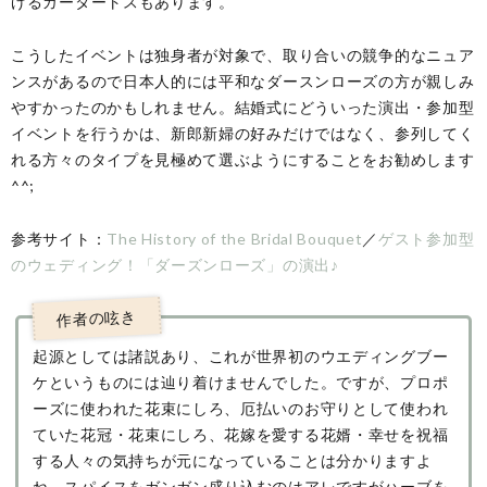
げるガータートスもあります。
こうしたイベントは独身者が対象で、取り合いの競争的なニュア
ンスがあるので日本人的には平和なダースンローズの方が親しみ
やすかったのかもしれません。結婚式にどういった演出・参加型
イベントを行うかは、新郎新婦の好みだけではなく、参列してく
れる方々のタイプを見極めて選ぶようにすることをお勧めします
^^;
参考サイト：
The History of the Bridal Bouquet
／
ゲスト参加型
のウェディング！「ダーズンローズ」の演出♪
起源としては諸説あり、これが世界初のウエディングブー
ケというものには辿り着けませんでした。ですが、プロポ
ーズに使われた花束にしろ、厄払いのお守りとして使われ
ていた花冠・花束にしろ、花嫁を愛する花婿・幸せを祝福
する人々の気持ちが元になっていることは分かりますよ
ね。スパイスをガンガン盛り込むのはアレですがハーブを