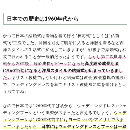
日本での歴史は1960年代から
かつて日本の結婚式は着物を着て行う“神前式”もしくは“仏前
式”が主流でした。開国を迎えて明治に入ると洋服を着るなど西
洋スタイルの生活式に変化していきますが、戦後まで結婚式は和
装で行われることが一般的だったようです。
しかし第二次世界大
戦から20年後、経済成長がピークになった
高度経済成長期頃
(1960年代)になると洋風スタイルの結婚式が広まっていきまし
た。
キリスト教徒ではないけれど結婚式は教会(教会堂風の施設)
で、ウェディングドレスを着てキリスト教徒風に式を挙げるとい
う形ですね。
なので日本では1960年代半ば頃から、ウェディングドレス+ウェ
ディングブーケという風習が広まったと言えるでしょう。
ウェデ
ィングブーケは1900年代前半にはヨーロッパやアメリカで広ま
っていましたから、
日本にはウェディングドレスとブーケは一緒