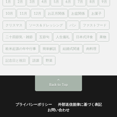
1月
2月
3月
4月
5月
6月
7月
8月
9月
10月
11月
12月
お正月関係
お盆関係
お菓子
クリスマス
ソース＆ドレッシング
パン
ファストフード
二十四節気・雑節
五節句
人生儀礼
日本式洋食
果物
欧米起源の年中行事
簡単解説
結婚式関連
肉料理
記念日と祝日
語源
野菜
Back to Top
プライバシーポリシー
外部送信規律に基づく表記
お問い合わせ