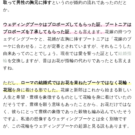
取って男性の胸元に挿す
というのが婚約の流れであったのだと
か。
ウェディングブーケはプロポーズしてもらった証、ブートニアは
プロポーズを了承してもらった証
、とも言えます。
花嫁の持つウ
ェデイングブーケと、花婿が左胸に挿すブートニアは「花嫁のブ
ーケに合わせる」ことが定番とされていますが、それもこうした
由来あってのことでしょう。現在では愛を誓った証として
結婚指
輪
を交換しますが、昔はお花が指輪の代わりであったとも言えま
すね。
ただし、
ローマの結婚式ではお花を束ねたブーケではなく花輪・
花冠
を身に着ける形でした。
花嫁と新郎はこれから始まる新しい
人生と希望・豊穣を象徴するものとして花輪を身に着けていたの
だそうです。豊穣を願う意味もあったことから、お花だけではな
く、彼らにとって豊穣の象徴であった穀物も編み込んでいたそう
ですよ。私達の想像するウェディングブーケとは全く別物です
が、この花輪をウェディングブーケの起源と見る説もあります。