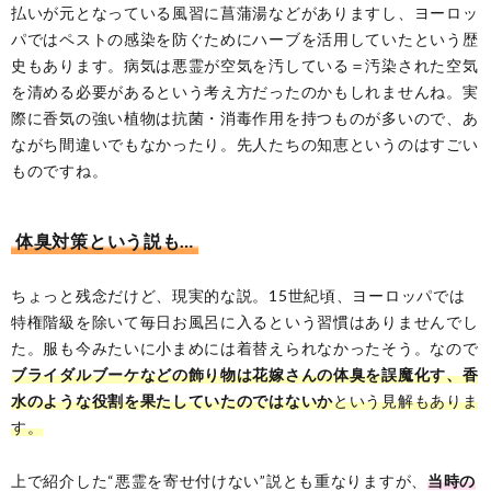
払いが元となっている風習に菖蒲湯などがありますし、ヨーロッ
パではペストの感染を防ぐためにハーブを活用していたという歴
史もあります。病気は悪霊が空気を汚している＝汚染された空気
を清める必要があるという考え方だったのかもしれませんね。実
際に香気の強い植物は抗菌・消毒作用を持つものが多いので、あ
ながち間違いでもなかったり。先人たちの知恵というのはすごい
ものですね。
体臭対策という説も…
ちょっと残念だけど、現実的な説。15世紀頃、ヨーロッパでは
特権階級を除いて毎日お風呂に入るという習慣はありませんでし
た。服も今みたいに小まめには着替えられなかったそう。なので
ブライダルブーケなどの飾り物は花嫁さんの体臭を誤魔化す、香
水のような役割を果たしていたのではないか
という見解もありま
す。
上で紹介した“悪霊を寄せ付けない”説とも重なりますが、
当時の