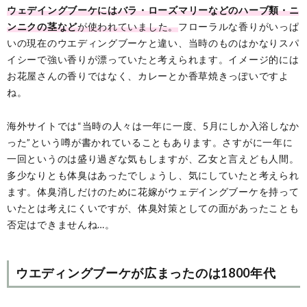
ウェデイングブーケにはバラ・ローズマリーなどのハーブ類・ニ
ンニクの茎など
が使われていました。
フローラルな香りがいっぱ
いの現在のウエディングブーケと違い、当時のものはかなりスパ
イシーで強い香りが漂っていたと考えられます。イメージ的には
お花屋さんの香りではなく、カレーとか香草焼きっぽいですよ
ね。
海外サイトでは“当時の人々は一年に一度、5月にしか入浴しなか
った”という噂が書かれていることもあります。さすがに一年に
一回というのは盛り過ぎな気もしますが、乙女と言えども人間。
多少なりとも体臭はあったでしょうし、気にしていたと考えられ
ます。体臭消しだけのために花嫁がウェデイングブーケを持って
いたとは考えにくいですが、体臭対策としての面があったことも
否定はできませんね…。
ウエディングブーケが広まったのは1800年代