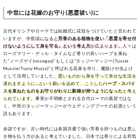
中世には花嫁のお守り(悪霊祓い)に
古代ギリシアやローマでは結婚式に花冠をつけていたと言われて
いますが、
中世頃になると
芳香のある植物を使い「悪霊を寄せ付
けないようにして身を守る」という考え方
が広まります。
人々は
ローズマリー・ディル・タイムなど香りの良いハーブを束ね
た“ノーズゲイ(nosegay)”もしくは“タッジーマッジー(Tussie
Mussie/Tuzzy Muzzy)”と呼ばれる花束を作り、魔除けや虫よけ
として活用していました。
悪いものから身を守って幸せな生活を
遅れますように…という願いを込めて、こうした
ハーブ・スパイ
スを束ねたものをお守りがわりに新婦が持つようになった
と考え
られています。
事実か不明瞭とされる古代ローマの風習ではな
く、中世のタッジーマッジーがウエディングブーケの起源という
説もあります。
余談ですが、古い時代には各国共通で強い芳香を持つものは悪し
き物を払う力があると考えていました。日本では香りによる邪気