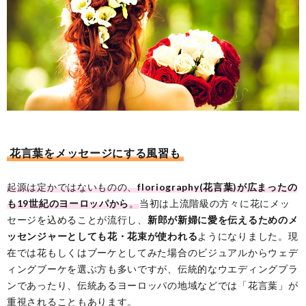
花言葉をメッセージにする風習も
起源は定かではないものの、
floriography(花言葉)が広まったの
も19世紀のヨーロッパから
。
当初は上流階級の方々に花にメッ
セージを込めることが流行し、
新郎が新婦に愛を伝えるためのメ
ッセンジャーとしても花・花束が使われる
ようになりました。現
在では花もしくはブーケとしてみた場合のビジュアルからウェデ
ィングブーケを選ぶ方も多いですが、伝統的なウエディングプラ
ンであったり、伝統あるヨーロッパの地域などでは「花言葉」が
重視されることもあります。