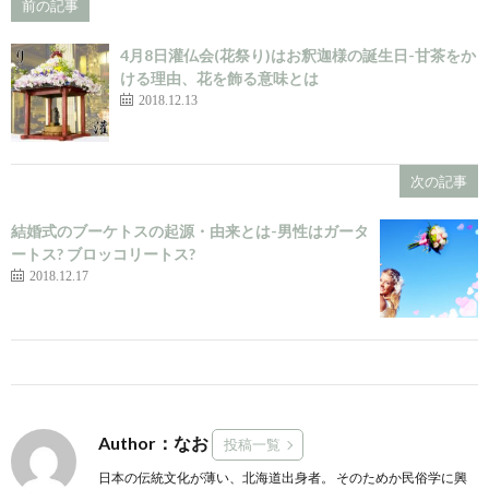
前の記事
4月8日灌仏会(花祭り)はお釈迦様の誕生日-甘茶をか
ける理由、花を飾る意味とは
2018.12.13
次の記事
結婚式のブーケトスの起源・由来とは-男性はガータ
ートス? ブロッコリートス?
2018.12.17
Author：なお
投稿一覧
日本の伝統文化が薄い、北海道出身者。 そのためか民俗学に興