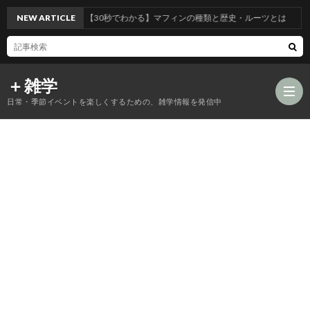
NEW ARTICLE
【30秒でわかる】マフィンの種類と歴史・ルーツとは
＋雑学
日常・季節イベントを楽しくするための、雑学情報を発信中
食
品
年
類
中
風
の
行
習