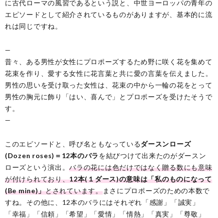
に古代ローマの風習であるという説と、中世ヨーロッパの青年の
エピソードとして紹介されているものがありますが、基本的に流
れは同じですね。
—
昔々、ある男性が女性にプロポーズするため野に咲く花を集めて
花束を作り、愛する女性に花言葉と共に愛の言葉を伝えました。
男性の思いを受け取った女性は、花束の中から一輪の花をとって
男性の胸元に飾り「はい、喜んで」とプロポーズを受けたそうで
す。
—
このエピソードと、呼び名ともなっている
ダースンローズ
(Dozen roses)＝12本のバラ
を結びつけて出来たのがダースン
ローズという演出。
バラの花には色だけではなく贈る数にも意味
が付けられており、
12本(１ダース)の意味は「私のものになって
(Be mine)」
とされています。
まさにプロポーズのための本数で
すね。その他に、12本のバラにはそれぞれ「感謝」「誠実」
「幸福」「信頼」「希望」「愛情」「情熱」「真実」「尊敬」