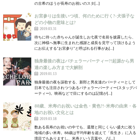
の古希のほうが長寿のお祝いのスタ[…]
お宮参りは生後いつ頃、何のために行く?-犬張子な
どの小物の意味とは?
2019.03.31
待ちに待った赤ちゃんが誕生しお七夜で名前を披露したら、
次に神様へ無事に生まれた感謝と成長を見守って頂けるよう
にお伝えする“お宮参り”と呼ばれる行事があ[…]
独身最後の夜はバチェラーパーティー?!起源から男
達の楽しみ方まで大解剖
2019.01.13
独身最後の夜を謳歌する、新郎と男友達のパーティーとして
日本でも注目されつつあるバチェラーパーティー(スタッグパ
ーティー)。映画などで目にするのは記憶が[…]
88歳、米寿のお祝いは金色・黄色?!-米寿の由来・各
地のお祝い文化とは
2019.03.18
数ある長寿のお祝いの中でも、還暦と同じくらい盛大に祝う
地域の多い米寿。88歳は平均年齢を超えて「長生き」に入る
境目でもありますし、米寿という言葉や、八[…]