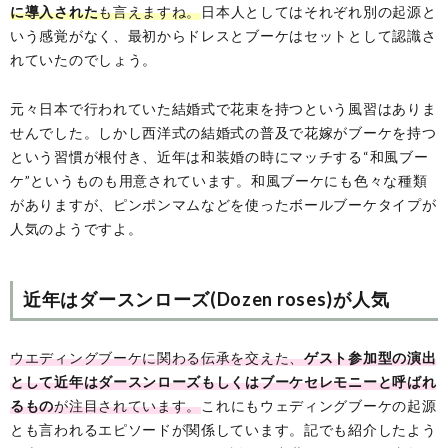
に導入された
も言えますね。
日本人としてはそれぞれ別の起源と
いう感覚がなく、最初からドレスとブーケはセットとして認識さ
れていたのでしょう。
元々日本で行われていた結婚式で花束を持つという風習はありま
せんでした。しかし西洋式の結婚式の普及で花嫁がブーケを持つ
という習慣が根付き、近年は和装婚の時にマッチする“和風ブー
ケ”というものも用意されています。和風ブーケにも色々な種類
がありますが、ピンポンマムなどを使ったボールブーケタイプが
人気のようですよ。
近年はダースンローズ(Dozen roses)が人気
ウエディングブーケに関わる伝承を交えた、
ゲスト参加型の演出
として近年はダースンローズもしくはブーケセレモニーと呼ばれ
るもの
が注目されています。
これにもウェディングブーケの起源
とも言われるエピソードが関係しています。記でも紹介したよう