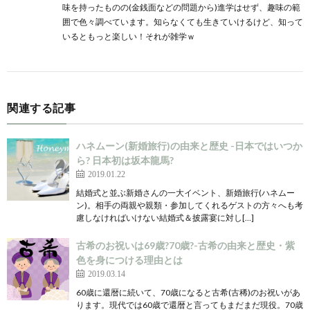
味を持ったものの(金銭面などの問題から)進学はせず、趣味の範
囲で色々調べています。知らなくても生きていけるけど、知って
いるともっと楽しい！それが雑学ｗ
関連する記事
ハネムーン(新婚旅行)の由来と歴史 -日本ではいつか
ら? 日本初は坂本龍馬?
2019.01.22
結婚式と並ぶ新婚さんの一大イベント、新婚旅行(ハネムー
ン)。相手の両親や親類・参加してくれるゲストの方々へも考
慮しなければいけない結婚式＆披露宴に対し[…]
古希のお祝いは69歳?70歳?-古希の由来と歴史・紫
色を身につける理由とは
2019.03.14
60歳に還暦に続いて、70歳になると古希(古稀)のお祝いがあ
ります。現代では60歳で還暦と言ってもまだまだ現役。70歳