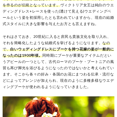
を作るのが伝統となっています。
ヴィクトリア女王は純白のウエ
ディングドレス+レースを使った(透けて見える)ウエディングベ
ールという姿を初採用したとも言われていますから、現在の結婚
式スタイルに大きな影響を与えたお方とも言えますね。
それはさておき、20世紀に入ると庶民も貴族文化を取り入れ、
それを簡略化したような結婚式を挙げるようになります。
なの
で、
白いウェディングドレスにブーケを持つ花嫁の姿が一般的に
なったのは1900年頃。
同時期にブーケが重要なアイテムだとい
うアピールの一つとして、古代ローマのブーケ・ブートニアの風
習も再び脚光を浴びるようになったのではないかと考えられてい
ます。そこから各々の好み・各国のお花にまつわる伝承・流行な
どによってアレンジが加えられ、現在のように多種多様なウエデ
ィングブーケが使われるようになっていきました。