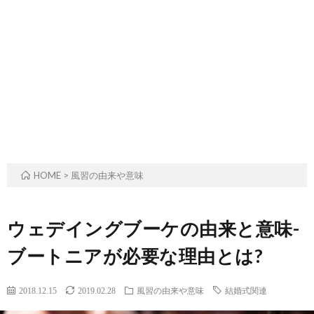
ル
事・
の
ー
季
由
ツ
節
来
と
の
や
歴
風
意
HOME
>
風習の由来や意味
史
習
味
ウェデイングブーケの由来と意味-
ブートニアが必要な理由とは?
2018.12.15
2019.02.28
風習の由来や意味
結婚式関連