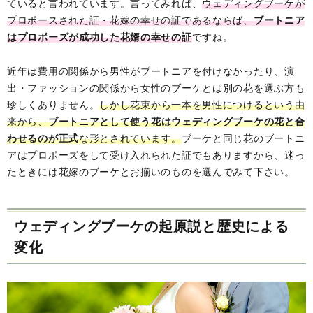
ていると言われています。言ってみれば、
ウェディングブーケが
プロポースされた証・花嫁の幸せの証であるならば、
ブートニア
はプロポーズが成功した花婿の幸せの証
ですね。
近年は費用の関係から男性がブートニアを付けなかったり、演
出・ファッションの関係から女性のブーケとは別の花を選ぶ方も
珍しくありません。
しかし花束から一本を男性につけるという由
来から、
ブートニアとして使う花はウェディングブーケの花と合
わせるのが正式
な形とされています。
ブーケと同じ花のブートニ
アはプロポーズをして受け入れられた証でもありますから、迷っ
たときには花嫁のブーケとお揃いのものを選んでみて下さい。
ウェディングブーケの起原説と歴史による
変化