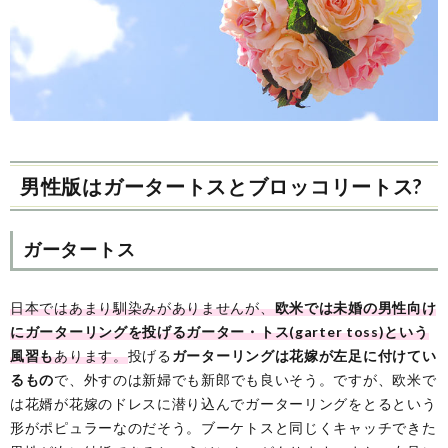
男性版はガータートスとブロッコリートス?
ガータートス
日本ではあまり馴染みがありませんが、
欧米では未婚の男性向け
にガーターリングを投げるガーター・トス(garter toss)という
風習も
あります。
投げる
ガーターリングは花嫁が左足に付けてい
るもの
で、外すのは新婦でも新郎でも良いそう。ですが、欧米で
は花婿が花嫁のドレスに潜り込んでガーターリングをとるという
形がポピュラーなのだそう。ブーケトスと同じくキャッチできた