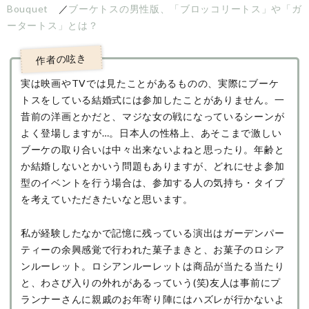
Bouquet
／
ブーケトスの男性版、「ブロッコリートス」や「ガ
ータートス」とは？
実は映画やTVでは見たことがあるものの、実際にブーケ
トスをしている結婚式には参加したことがありません。一
昔前の洋画とかだと、マジな女の戦になっているシーンが
よく登場しますが…。日本人の性格上、あそこまで激しい
ブーケの取り合いは中々出来ないよねと思ったり。年齢と
か結婚しないとかいう問題もありますが、どれにせよ参加
型のイベントを行う場合は、参加する人の気持ち・タイプ
を考えていただきたいなと思います。
私が経験したなかで記憶に残っている演出はガーデンパー
ティーの余興感覚で行われた菓子まきと、お菓子のロシア
ンルーレット。ロシアンルーレットは商品が当たる当たり
と、わさび入りの外れがあるっていう(笑)友人は事前にプ
ランナーさんに親戚のお年寄り陣にはハズレが行かないよ