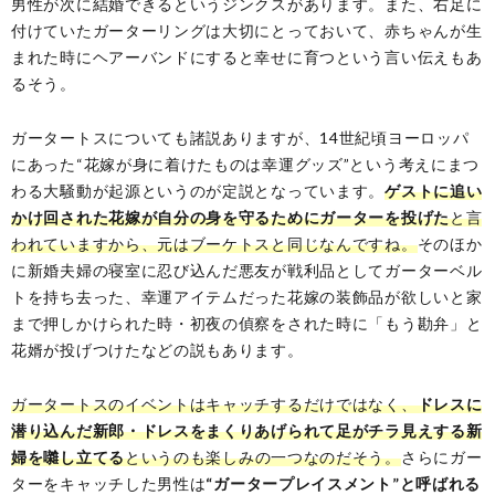
男性が次に結婚できるというジンクスがあります。また、右足に
付けていたガーターリングは大切にとっておいて、赤ちゃんが生
まれた時にヘアーバンドにすると幸せに育つという言い伝えもあ
るそう。
ガータートスについても諸説ありますが、14世紀頃ヨーロッパ
にあった“花嫁が身に着けたものは幸運グッズ”という考えにまつ
わる大騒動が起源というのが定説となっています。
ゲストに追い
かけ回された花嫁が自分の身を守るためにガーターを投げた
と言
われていますから、元はブーケトスと同じなんですね。
そのほか
に新婚夫婦の寝室に忍び込んだ悪友が戦利品としてガーターベル
トを持ち去った、幸運アイテムだった花嫁の装飾品が欲しいと家
まで押しかけられた時・初夜の偵察をされた時に「もう勘弁」と
花婿が投げつけたなどの説もあります。
ガータートスのイベントはキャッチするだけではなく、
ドレスに
潜り込んだ新郎・ドレスをまくりあげられて足がチラ見えする新
婦を囃し立てる
というのも楽しみの一つなのだそう。
さらにガー
ターをキャッチした男性は
“ガータープレイスメント”と呼ばれる