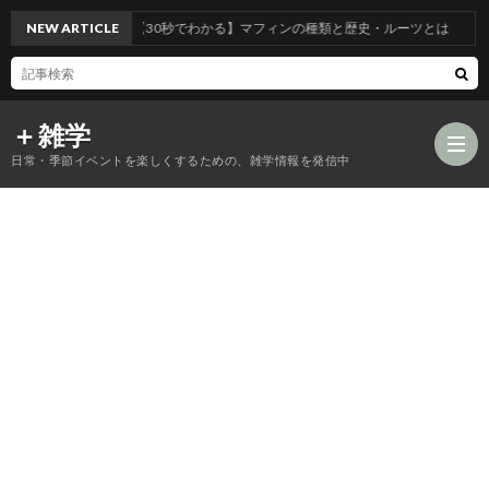
NEW ARTICLE
【30秒でわかる】マフィンの種類と歴史・ルーツとは
＋雑学
日常・季節イベントを楽しくするための、雑学情報を発信中
食
品
年
類
中
風
の
行
習