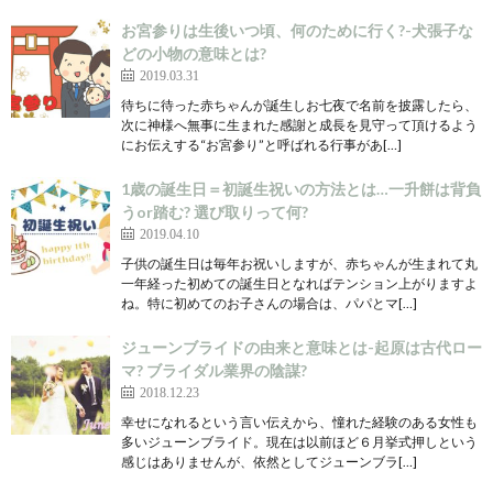
お宮参りは生後いつ頃、何のために行く?-犬張子な
どの小物の意味とは?
2019.03.31
待ちに待った赤ちゃんが誕生しお七夜で名前を披露したら、
次に神様へ無事に生まれた感謝と成長を見守って頂けるよう
にお伝えする“お宮参り”と呼ばれる行事があ[…]
1歳の誕生日＝初誕生祝いの方法とは…一升餅は背負
うor踏む? 選び取りって何?
2019.04.10
子供の誕生日は毎年お祝いしますが、赤ちゃんが生まれて丸
一年経った初めての誕生日となればテンション上がりますよ
ね。特に初めてのお子さんの場合は、パパとマ[…]
ジューンブライドの由来と意味とは-起原は古代ロー
マ? ブライダル業界の陰謀?
2018.12.23
幸せになれるという言い伝えから、憧れた経験のある女性も
多いジューンブライド。現在は以前ほど６月挙式押しという
感じはありませんが、依然としてジューンブラ[…]