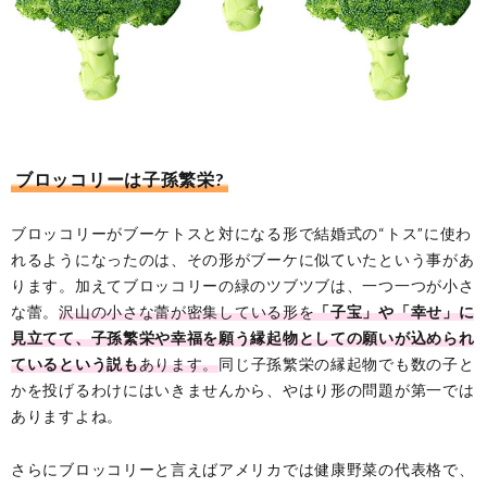
ブロッコリーは子孫繁栄?
ブロッコリーがブーケトスと対になる形で結婚式の“トス”に使わ
れるようになったのは、その形がブーケに似ていたという事があ
ります。加えてブロッコリーの緑のツブツブは、一つ一つが小さ
な蕾。
沢山の小さな蕾が密集している形を
「子宝」や「幸せ」に
見立てて、子孫繁栄や幸福を願う縁起物としての願いが込められ
ているという説も
あります。
同じ子孫繁栄の縁起物でも数の子と
かを投げるわけにはいきませんから、やはり形の問題が第一では
ありますよね。
さらにブロッコリーと言えばアメリカでは健康野菜の代表格で、