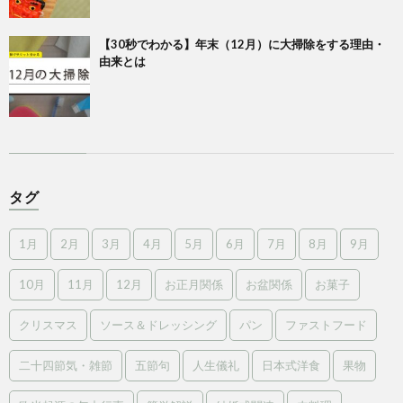
【30秒でわかる】年末（12月）に大掃除をする理由・
由来とは
タグ
1月
2月
3月
4月
5月
6月
7月
8月
9月
10月
11月
12月
お正月関係
お盆関係
お菓子
クリスマス
ソース＆ドレッシング
パン
ファストフード
二十四節気・雑節
五節句
人生儀礼
日本式洋食
果物