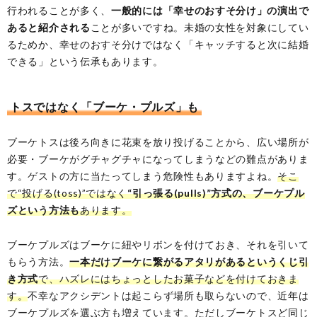
行われることが多く、
一般的には「幸せのおすそ分け」の演出で
あると紹介される
ことが多いですね。未婚の女性を対象にしてい
るためか、幸せのおすそ分けではなく「キャッチすると次に結婚
できる」という伝承もあります。
トスではなく「ブーケ・プルズ」も
ブーケトスは後ろ向きに花束を放り投げることから、広い場所が
必要・ブーケがグチャグチャになってしまうなどの難点がありま
す。ゲストの方に当たってしまう危険性もありますよね。
そこ
で“投げる(toss)”ではなく
“引っ張る(pulls)”方式の、ブーケプル
ズという方法も
あります。
ブーケプルズはブーケに紐やリボンを付けておき、それを引いて
もらう方法。
一本だけブーケに繋がるアタリがあるというくじ引
き方式
で、ハズレにはちょっとしたお菓子などを付けておきま
す。
不幸なアクシデントは起こらず場所も取らないので、近年は
ブーケプルズを選ぶ方も増えています。ただしブーケトスど同じ