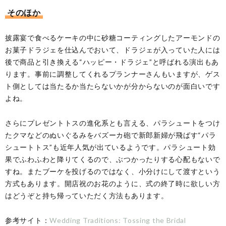
そのほか
披露宴で食べるケーキの中に砂糖コーティングしたアーモンドの
お菓子ドラジェを仕込んでおいて、ドラジェが入っていた人には
後で商品と引き換える“ハッピー・ドラジェ”と呼ばれる演出もあ
ります。事前に調整してくれるプランナーさんもいますが、ゲス
ト側としては当たるか当たらないかが分からないのが面白いです
よね。
さらにプレゼントトスの進化系とも言える、パラシュートをつけ
たクマなどのぬいぐるみをバズーカ砲で新郎新婦が飛ばす“パラ
シュートトス”も近年人気が出ているようです。パラシュート効
果でふわふわと降りてくるので、ぶつかったりする心配もないで
すね。またブーケを投げるのではなく、小分けにして渡すという
方式もあります。開店祝のお花のように、式の終了時に欲しい方
はどうぞと持ち帰っていただく方法もあります。
参考サイト：
Wedding Traditions: Tossing the Bridal