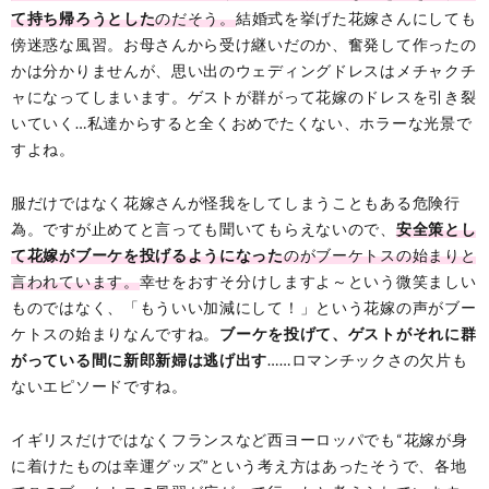
て持ち帰ろうとした
のだそう。
結婚式を挙げた花嫁さんにしても
傍迷惑な風習。お母さんから受け継いだのか、奮発して作ったの
かは分かりませんが、思い出のウェディングドレスはメチャクチ
ャになってしまいます。ゲストが群がって花嫁のドレスを引き裂
いていく…私達からすると全くおめでたくない、ホラーな光景で
すよね。
服だけではなく花嫁さんが怪我をしてしまうこともある危険行
為。ですが止めてと言っても聞いてもらえないので、
安全策とし
て花嫁がブーケを投げるようになった
のがブーケトスの始まりと
言われています。
幸せをおすそ分けしますよ～という微笑ましい
ものではなく、「もういい加減にして！」という花嫁の声がブー
ケトスの始まりなんですね。
ブーケを投げて、ゲストがそれに群
がっている間に新郎新婦は逃げ出す
……ロマンチックさの欠片も
ないエピソードですね。
イギリスだけではなくフランスなど西ヨーロッパでも“花嫁が身
に着けたものは幸運グッズ”という考え方はあったそうで、各地