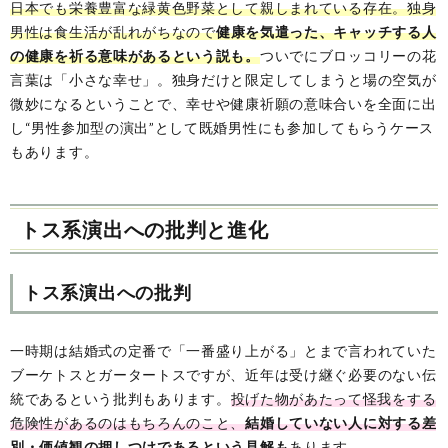
日本でも栄養豊富な緑黄色野菜として親しまれている存在。独身
男性は食生活が乱れがちなので
健康を気遣った、キャッチする人
の健康を祈る意味があるという説も。
ついでにブロッコリーの花
言葉は「小さな幸せ」。独身だけと限定してしまうと場の空気が
微妙になるということで、幸せや健康祈願の意味合いを全面に出
し“男性参加型の演出”として既婚男性にも参加してもらうケース
もあります。
トス系演出への批判と進化
トス系演出への批判
一時期は結婚式の定番で「一番盛り上がる」とまで言われていた
ブーケトスとガータートスですが、近年は受け継ぐ必要のない伝
統であるという批判もあります。
投げた物があたって怪我をする
危険性があるのはもちろんのこと、
結婚していない人に対する差
別・価値観の押しつけであるという見解も
あります。