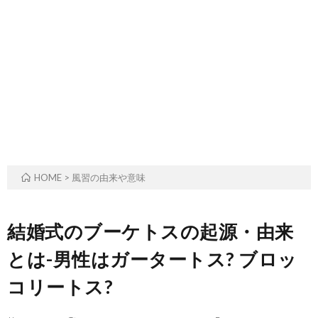
ル
事・
の
ー
季
由
ツ
節
来
と
の
や
歴
風
意
HOME
>
風習の由来や意味
史
習
味
結婚式のブーケトスの起源・由来
とは-男性はガータートス? ブロッ
コリートス?