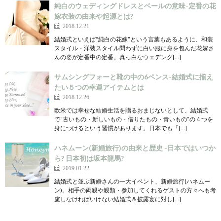
純白のウェディングドレスとベールの意味-定番の花
嫁衣装の由来や起源とは?
2018.12.21
結婚式といえば“純白の花嫁”という言葉もあるように、和装
スタイル・洋装スタイル問わずに白い服に身を包んだ花嫁さ
んの姿が定番中の定番。真っ白なウェデング[…]
サムシングフォーと靴の中の6ペンス-結婚式に揃え
たい５つの幸運アイテムとは
2018.12.26
欧米では幸せな結婚生活を贈るおまじないとして、結婚式
で“古いもの・新しいもの・借りたもの・青いもの”の４つを
身につけるという習慣があります。日本でも「[…]
ハネムーン(新婚旅行)の由来と歴史 -日本ではいつか
ら? 日本初は坂本龍馬?
2019.01.22
結婚式と並ぶ新婚さんの一大イベント、新婚旅行(ハネムー
ン)。相手の両親や親類・参加してくれるゲストの方々へも考
慮しなければいけない結婚式＆披露宴に対し[…]