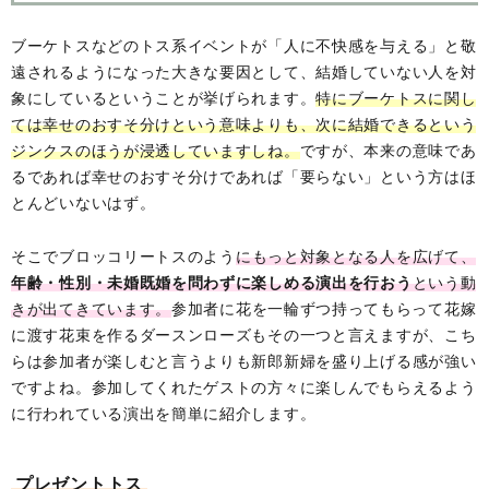
ブーケトスなどのトス系イベントが「人に不快感を与える」と敬
遠されるようになった大きな要因として、結婚していない人を対
象にしているということが挙げられます。
特にブーケトスに関し
ては幸せのおすそ分けという意味よりも、次に結婚できるという
ジンクスのほうが浸透していますしね。
ですが、本来の意味であ
るであれば幸せのおすそ分けであれば「要らない」という方はほ
とんどいないはず。
そこでブロッコリートスのよう
にもっと対象となる人を広げて、
年齢・性別・未婚既婚を問わずに楽しめる演出を行おう
という動
きが出てきています。
参加者に花を一輪ずつ持ってもらって花嫁
に渡す花束を作るダースンローズもその一つと言えますが、こち
らは参加者が楽しむと言うよりも新郎新婦を盛り上げる感が強い
ですよね。参加してくれたゲストの方々に楽しんでもらえるよう
に行われている演出を簡単に紹介します。
プレゼントトス