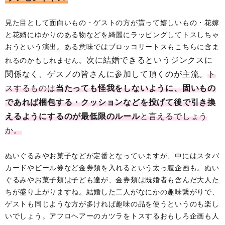
見た目として面白いもの・ゲストの方が貰って嬉しいもの・花嫁
と花婿にゆかりのある物などを綺麗にラッピングしてトスしちゃ
おうという演出。ある意味ではブロッコリートスもこちらに含ま
次に結婚できるというジンクスに
れるのかもしれません。
関係なく、ゲスノの皆さんに参加して頂くのが主流。
ト
スするものは
当たっても
怪我をしないように、固いもの
であれば梱包する・クッションなどを投げて後で引き換
えるようにするのが最低限のルール
と言えるでしょう
か。
ぬいぐるみやお菓子などが定番となっていますが、中にはスタバ
カードやビール券など金券類を入れるという太っ腹企画も。ぬい
ぐるみやお菓子類は子ども達が、金券類は既婚者も含んだ大人た
ちが盛り上がりますね。結婚した二人がなにかの趣味繋がりで、
ゲストも同じような方が多ければ趣味の品を使うというのも楽し
いでしょう。アフロヘアーのカツラをトスするおもしろ企画も人