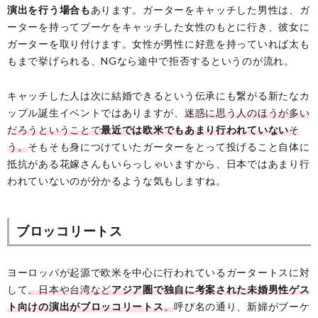
演出を行う場合も
あります。ガーターをキャッチした男性は、ガ
ーターを持ってブーケをキャッチした女性のもとに行き、彼女に
ガーターを取り付けます。女性が男性に好意を持っていれば太も
もまで挙げられる、NGなら途中で拒否するというのが流れ。
キャッチした人は次に結婚できるという伝承にも繋がる新たなカ
ップル誕生イベントではありますが、
迷惑に思う人のほうが多い
だろうということで
最近では欧米でもあまり行われていない
そ
う。
そもそも身につけていたガーターをとって投げること自体に
抵抗がある花嫁さんもいらっしゃいますから、日本ではあまり行
われていないのが分かるような気もしますね。
ブロッコリートス
ヨーロッパが起源で欧米を中心に行われているガータートスに対
して
、日本や台湾など
アジア圏で独自に考案された未婚男性ゲス
ト向けの演出がブロッコリートス
。
呼び名の通り、新婦がブーケ