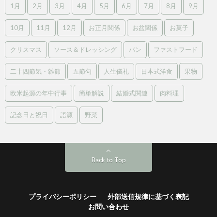
1月
2月
3月
4月
5月
6月
7月
8月
9月
10月
11月
12月
お正月関係
お盆関係
お菓子
クリスマス
ソース＆ドレッシング
パン
ファストフード
二十四節気・雑節
五節句
人生儀礼
日本式洋食
果物
欧米起源の年中行事
簡単解説
結婚式関連
肉料理
記念日と祝日
語源
野菜
Back to Top
プライバシーポリシー
外部送信規律に基づく表記
お問い合わせ