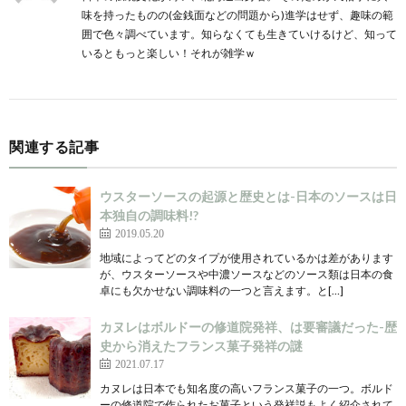
味を持ったものの(金銭面などの問題から)進学はせず、趣味の範
囲で色々調べています。知らなくても生きていけるけど、知って
いるともっと楽しい！それが雑学ｗ
関連する記事
ウスターソースの起源と歴史とは-日本のソースは日
本独自の調味料!?
2019.05.20
地域によってどのタイプが使用されているかは差があります
が、ウスターソースや中濃ソースなどのソース類は日本の食
卓にも欠かせない調味料の一つと言えます。と[…]
カヌレはボルドーの修道院発祥、は要審議だった-歴
史から消えたフランス菓子発祥の謎
2021.07.17
カヌレは日本でも知名度の高いフランス菓子の一つ。ボルド
ーの修道院で作られたお菓子という発祥説もよく紹介されて