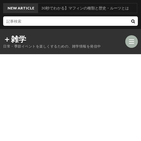
NEW ARTICLE
【30秒でわかる】マフィンの種類と歴史・ルーツとは
＋雑学
日常・季節イベントを楽しくするための、雑学情報を発信中
食
品
年
類
中
風
の
行
習