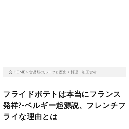
ル
事・
の
ー
季
由
ツ
節
来
と
の
や
歴
風
意
HOME
>
食品類のルーツと歴史
>
料理・加工食材
史
習
味
フライドポテトは本当にフランス
発祥?-ベルギー起源説、フレンチフ
ライな理由とは