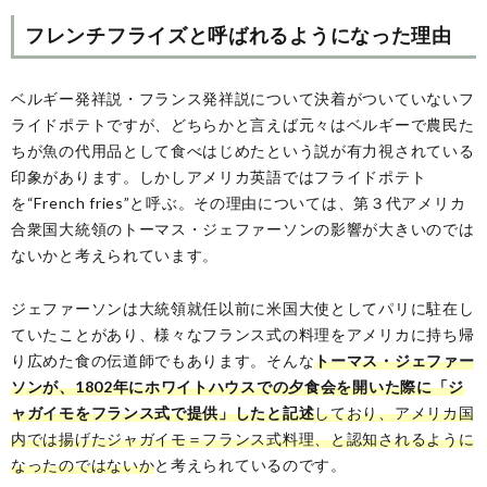
フレンチフライズと呼ばれるようになった理由
ベルギー発祥説・フランス発祥説について決着がついていないフ
ライドポテトですが、どちらかと言えば元々はベルギーで農民た
ちが魚の代用品として食べはじめたという説が有力視されている
印象があります。しかしアメリカ英語ではフライドポテト
を“French fries”と呼ぶ。その理由については、第３代アメリカ
合衆国大統領のトーマス・ジェファーソンの影響が大きいのでは
ないかと考えられています。
ジェファーソンは大統領就任以前に米国大使としてパリに駐在し
ていたことがあり、様々なフランス式の料理をアメリカに持ち帰
り広めた食の伝道師でもあります。そんな
トーマス・ジェファー
ソンが、1802年にホワイトハウスでの夕食会を開いた際に「ジ
ャガイモをフランス式で提供」したと記述
しており、アメリカ国
内では揚げたジャガイモ＝フランス式料理、と認知されるように
なったのではないか
と考えられているのです。