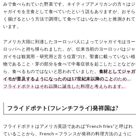
みで食べられていた野菜です。ネイティブアメリカンの方々はジ
ャガイモを主食として食べていたという説もありますが、おそら
く揚げるという方法で調理して食べてはいなかったと推測されて
います。
アメリカ大陸に到達したヨーロッパ人によってジャガイモはヨー
ロッパへと持ち帰られました。が、伝来当初のヨーロッパはジャ
ガイモは観賞用・研究用と言う位置づけ。聖書に載っていない植
物であること・芽の部分を食べて中毒症状を起こしたことなどか
ら、食べるものではないと思われていました。
食材としてジャガ
イモが普及するようになったのは17世紀末以降のこと
のため、
フライドポテトはそれ以降に誕生した料理と考えられます。
フライドポテト(フレンチフライ)発祥国は?
フライドポテトはアメリカ英語であれば“French fries”と呼ばれ
ていることから、French＝フランスが発祥の料理方法のように