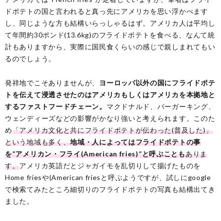
ドポテトの国と言われると真っ先にアメリカを思い浮かべます
し、同じような方も結構いらっしゃるはず。アメリカ人は平均し
て年間約30ポンド(13.6kg)のフライドポテトを食べる、なんて統
計もありますから、実際に国民食くらいの感じで親しまれてもい
るのでしょう。
発祥地でこそありませんが、
ヨーロッパ以外の国にフライドポテ
トを伝えて浸透させたのはアメリカもしくはアメリカを本拠地と
するファストフードチェーン。
マクドナルド、バーガーキング、
ウェンディーズなどの影響がかなり強いと考えられます。このた
め
「アメリカ文化と共にフライドポテトが伝わった(普及した)」
という地域も多く、
地域・人によってはフライドポテトの事
を“アメリカン・フライ(American fries)”と呼ぶことも
ありま
す。
アメリカ英語だとジャガイモを乱切りして揚げたものを
Home friesや(American friesと呼ぶようですが、試しにgoogle
で検索てみたところ細切りのフライドポテトの写真も結構出てき
ました。