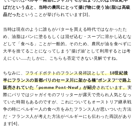
ばだという点と、当時の農民にとって揚げ物に使う油(脂)は高級
品だった
ということが挙げられています[3]。
当時は現在のように誰もがバターを買える時代ではなかったた
め、油脂はパンに塗るもしくは混ぜ込む・スープに溶かし込むな
どして「食べる」ことが一般的。そのため、農民が油を食べずに
大半を捨てることになってしまう“揚げ油”として利用するとは考
えにくい……たしかに、こちらも否定できない見解ですね。
ちなみに、
フライドポテトのフランス発祥説として、
18世紀後
半にフランスの首都パリのセーヌ川に架かる橋“ポンヌフ”で路上
販売されていた「pomme Pont-Neuf」が紹介
されています。
実
際にパリではジャガイモのフリッターが露天で売られ人気となっ
ていた時期もあるのですが、これについてもオーストリア継承戦
争の時にベルギー人の食べ方をみたフランス人が思いついた方法
だ・フランス人が考えた方法がベルギーにも伝わった両説があり
ます[4]。