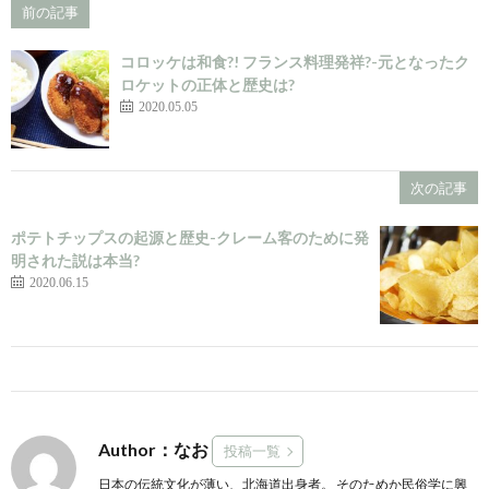
前の記事
コロッケは和食?! フランス料理発祥?-元となったク
ロケットの正体と歴史は?
2020.05.05
次の記事
ポテトチップスの起源と歴史-クレーム客のために発
明された説は本当?
2020.06.15
Author：なお
投稿一覧
日本の伝統文化が薄い、北海道出身者。 そのためか民俗学に興