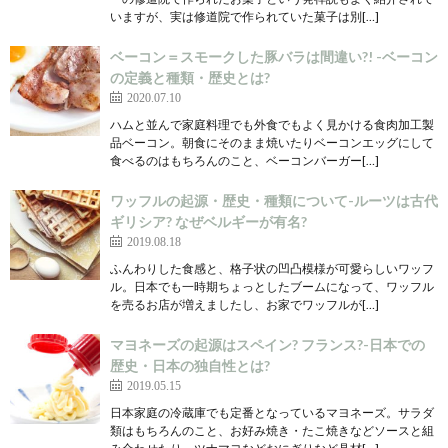
いますが、実は修道院で作られていた菓子は別[…]
ベーコン＝スモークした豚バラは間違い?! -ベーコン
の定義と種類・歴史とは?
2020.07.10
ハムと並んで家庭料理でも外食でもよく見かける食肉加工製
品ベーコン。朝食にそのまま焼いたりベーコンエッグにして
食べるのはもちろんのこと、ベーコンバーガー[…]
ワッフルの起源・歴史・種類について-ルーツは古代
ギリシア? なぜベルギーが有名?
2019.08.18
ふんわりした食感と、格子状の凹凸模様が可愛らしいワッフ
ル。日本でも一時期ちょっとしたブームになって、ワッフル
を売るお店が増えましたし、お家でワッフルが[…]
マヨネーズの起源はスペイン? フランス?-日本での
歴史・日本の独自性とは?
2019.05.15
日本家庭の冷蔵庫でも定番となっているマヨネーズ。サラダ
類はもちろんのこと、お好み焼き・たこ焼きなどソースと組