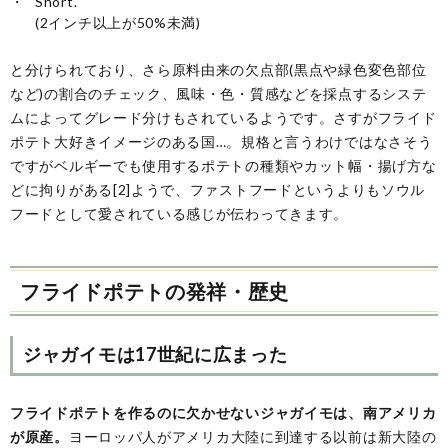
Short.
(2インチ以上が50%未満)
と分けられており、さら原料由来の欠点部(黒点や緑色変色部位
など)の割合のチェック、風味・色・質感などを採点するシステ
ムによってグレード分けもされているようです。さすがフライド
ポテト大好きイメージのある国…。規格と言うわけではなさそう
ですがベルギーでも使用するポテトの種類やカット幅・揚げ方な
どに拘りがある[2]ようで、ファストフードというよりもソウル
フードとして愛されている感じが伝わってきます。
フライドポテトの発祥・歴史
ジャガイモは17世紀に広まった
フライドポテトを作るのに欠かせないジャガイモは、南アメリカ
が原産。
ヨーロッパ人がアメリカ大陸に到達する以前は新大陸の