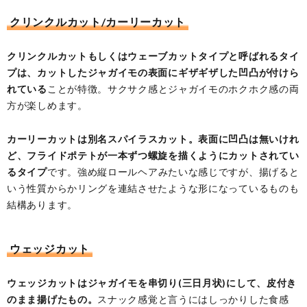
クリンクルカット/カーリーカット
クリンクルカットもしくはウェーブカットタイプと呼ばれるタイ
プは、カットしたジャガイモの表面にギザギザした凹凸が付けら
れている
ことが特徴。サクサク感とジャガイモのホクホク感の両
方が楽しめます。
カーリーカットは別名スパイラスカット。表面に凹凸は無いけれ
ど、フライドポテトが一本ずつ螺旋を描くようにカットされてい
るタイプ
です。強め縦ロールヘアみたいな感じですが、揚げると
いう性質からかリングを連結させたような形になっているものも
結構あります。
ウェッジカット
ウェッジカットはジャガイモを串切り(三日月状)にして、皮付き
のまま揚げたもの。
スナック感覚と言うにはしっかりした食感