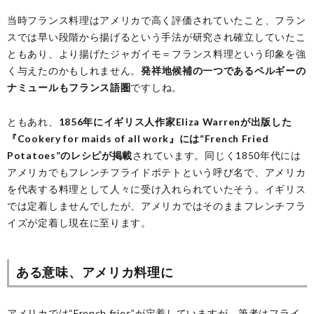
当時フランス料理はアメリカで高く評価されていたこと、フラン
スでは早い段階から揚げるという手法が研究され確立していたこ
ともあり、より揚げたジャガイモ＝フランス料理という印象を強
く与えたのかもしれません。
発祥地候補の一つであるベルギーの
ナミュールもフランス語圏
ですしね。
ともあれ、
1856年にイギリス人作家Eliza Warrenが出版した
『Cookery for maids of all work』には“French Fried
Potatoes”のレシピが掲載
されています。同じく1850年代には
アメリカでもフレンチフライドポテトという呼び名で、アメリカ
を代表する料理として人々に受け入れられていたそう。イギリス
では定着しませんでしたが、アメリカではそのままフレンチフラ
イズが定着し現在に至ります。
ある意味、アメリカ料理に
アメリカでは“French fries”が定着していますが、筆者はフライ