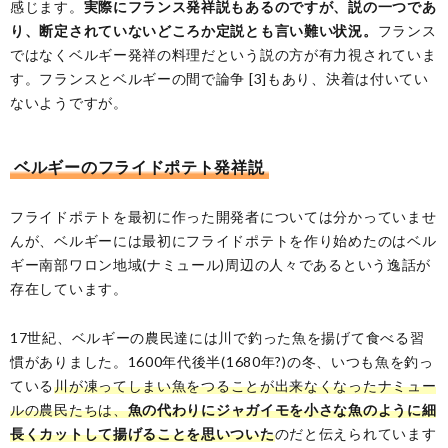
感じます。
実際にフランス発祥説もあるのですが、説の一つであ
り、断定されていないどころか定説とも言い難い状況。
フランス
ではなくベルギー発祥の料理だという説の方が有力視されていま
す。フランスとベルギーの間で論争 [3]もあり、決着は付いてい
ないようですが。
ベルギーのフライドポテト発祥説
フライドポテトを最初に作った開発者については分かっていませ
んが、ベルギーには最初にフライドポテトを作り始めたのはベル
ギー南部ワロン地域(ナミュール)周辺の人々であるという逸話が
存在しています。
17世紀、ベルギーの農民達には川で釣った魚を揚げて食べる習
慣がありました。1600年代後半(1680年?)の冬、いつも魚を釣っ
ている
川が凍ってしまい魚をつることが出来なくなったナミュー
ルの農民たちは、
魚の代わりにジャガイモを小さな魚のように細
長くカットして揚げることを思いついた
のだと伝えられています