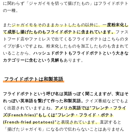
に関わらず「ジャガイモを切って揚げたもの」はフライドポテト
の一種。
また
ジャガイモをそのままカットしたもの以外に、一
度粉末化し
て成形し揚げたものもフライドポテトに含まれています。
ファス
トフード店やファミレスで出てくるフライドポテトはこちらのタ
イプが多いですよね。粉末化したものを加工したものも含まれて
いることから、
ハッシュドポテトもフライドポテトという大きな
カテゴリーに含むという見解も
あります。
フライドポテトは和製英語
フライドポテトという呼び名は英語っぽく聞こえますが、実はそ
れっぽい英単語を繋げて作った和製英語。
クイズ番組などでもよ
く出題されていますよね。
アメリカ英語では“フレンチ・フライ
ズ(French fries)”もしくは“フレンチ・フライド・ポテト
(French-fried potatoes)”
と表現されています。
直訳すると
「揚げたジャガイモ」になるので伝わらないことはありません