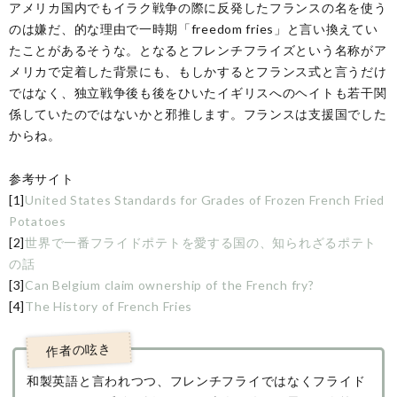
アメリカ国内でもイラク戦争の際に反発したフランスの名を使う
のは嫌だ、的な理由で一時期「freedom fries」と言い換えてい
たことがあるそうな。となるとフレンチフライズという名称がア
メリカで定着した背景にも、もしかするとフランス式と言うだけ
ではなく、独立戦争後も後をひいたイギリスへのヘイトも若干関
係していたのではないかと邪推します。フランスは支援国でした
からね。
参考サイト
[1]
United States Standards for Grades of Frozen French Fried
Potatoes
[2]
世界で一番フライドポテトを愛する国の、知られざるポテト
の話
[3]
Can Belgium claim ownership of the French fry?
[4]
The History of French Fries
和製英語と言われつつ、フレンチフライではなくフライド