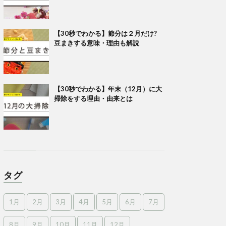
【30秒でわかる】節分は２月だけ?
豆まきする意味・理由も解説
【30秒でわかる】年末（12月）に大
掃除をする理由・由来とは
タグ
1月
2月
3月
4月
5月
6月
7月
8月
9月
10月
11月
12月