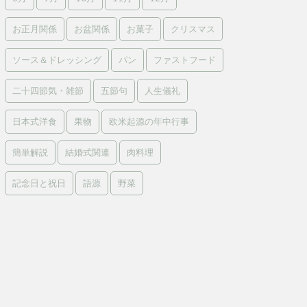
お正月関係
お盆関係
お菓子
クリスマス
ソース＆ドレッシング
パン
ファストフード
二十四節気・雑節
五節句
人生儀礼
日本式洋食
果物
欧米起源の年中行事
簡単解説
結婚式関連
肉料理
記念日と祝日
語源
野菜