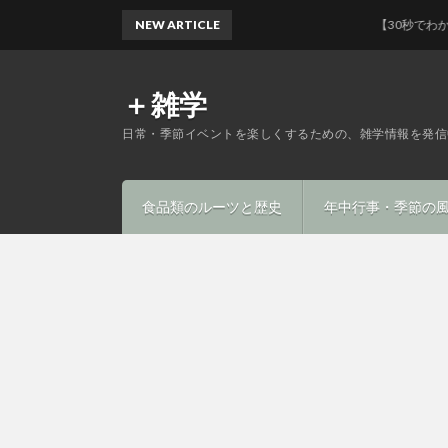
NEW ARTICLE
【30秒でわかる】マ
＋雑学
日常・季節イベントを楽しくするための、雑学情報を発信
食品類のルーツと歴史
年中行事・季節の