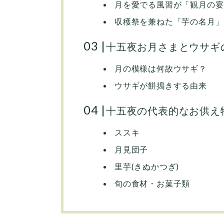
月を愛でる風習が「観月の宴
収穫祭を兼ねた「芋の名月」
十五夜お月さまとウサギ
月の模様は何故ウサギ？
ウサギが餅搗きする由来
十五夜の代表的なお供え
ススキ
月見団子
里芋(きぬかつぎ)
旬の食材・お菓子類