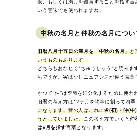
般、もしくは満月を鑑賞することを指す言
いう意味でも使われますね。
中秋の名月と仲秋の名月につい
旧暦八月十五日の満月を「中秋の名月」
と
いうものもあります。
どちらもおなじく“ちゅうしゅう”と読み
ちですが、実は少しニュアンスが違う言葉
かつて“仲”は季節を細分化するために使わ
旧暦の考え方は12ヶ月を均等に割って四
になります。昔の人はこれに
孟(初)・仲(中
うとしていました。
この考え方でいくと
仲
は8月を指す
言葉となります。