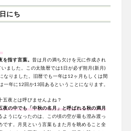
日にち
。
の夜を指す言葉。
昔は月の満ち欠けを元に作成され
ていました。この太陰暦では1日が必ず朔月(新月)
になりました。旧暦でも一年は12ヶ月もしくは閏
は一年に12回か13回あるということになります。
十五夜とは呼びませんよね？
五夜の中でも「中秋の名月」と呼ばれる秋の満月
るようになったのは、この頃の空が最も澄み渡っ
めです。月見という言葉もまた月を眺めること全