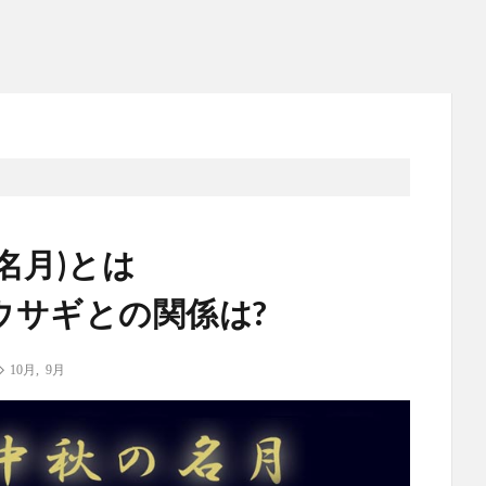
名月)とは
とウサギとの関係は?
10月
,
9月