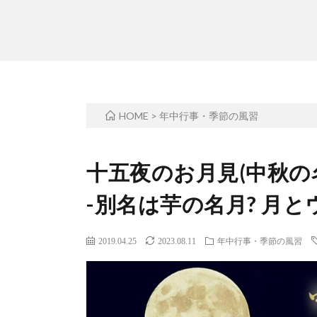
HOME
>
年中行事・季節の風習
十五夜のお月見(中秋の
-別名は芋の名月? 月
2019.04.25
2023.08.11
年中行事・季節の風習