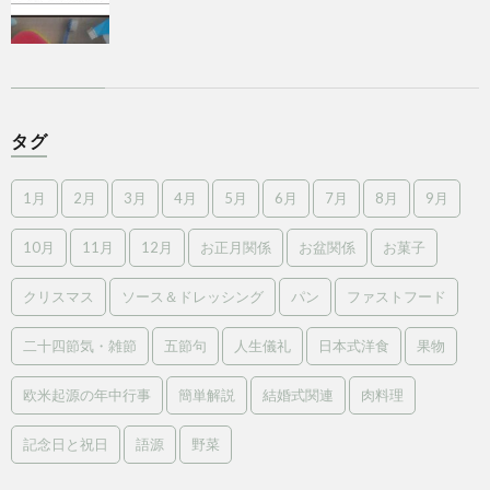
タグ
1月
2月
3月
4月
5月
6月
7月
8月
9月
10月
11月
12月
お正月関係
お盆関係
お菓子
クリスマス
ソース＆ドレッシング
パン
ファストフード
二十四節気・雑節
五節句
人生儀礼
日本式洋食
果物
欧米起源の年中行事
簡単解説
結婚式関連
肉料理
記念日と祝日
語源
野菜