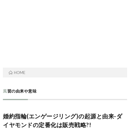
ル
事・
の
ー
季
由
ツ
節
来
と
の
や
歴
風
意
HOME
史
習
味
風習の由来や意味
婚約指輪(エンゲージリング)の起源と由来-ダ
イヤモンドの定番化は販売戦略?!