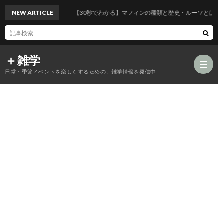
NEW ARTICLE
【30秒でわかる】マフィンの種類と歴史・ルーツとは
＋雑学
日常・季節イベントを楽しくするための、雑学情報を発信中
食
品
年
類
中
風
の
行
習