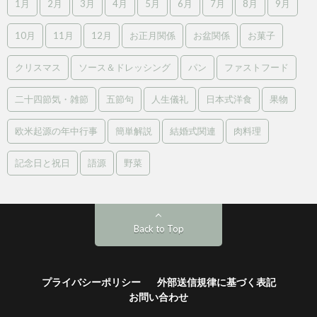
1月
2月
3月
4月
5月
6月
7月
8月
9月
10月
11月
12月
お正月関係
お盆関係
お菓子
クリスマス
ソース＆ドレッシング
パン
ファストフード
二十四節気・雑節
五節句
人生儀礼
日本式洋食
果物
欧米起源の年中行事
簡単解説
結婚式関連
肉料理
記念日と祝日
語源
野菜
Back to Top
プライバシーポリシー
外部送信規律に基づく表記
お問い合わせ