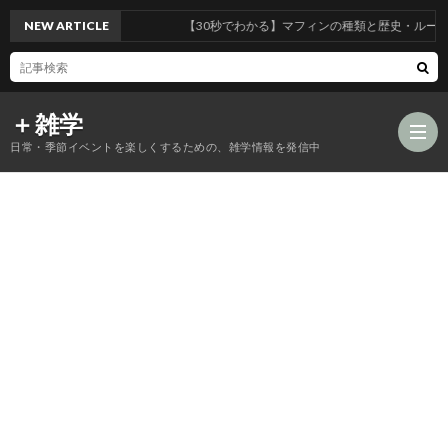
NEW ARTICLE
【30秒でわかる】マフィンの種類と歴史・ルーツとは
＋雑学
日常・季節イベントを楽しくするための、雑学情報を発信中
食
品
年
類
中
風
の
行
習