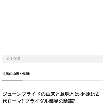
ル
事・
の
ー
季
由
ツ
節
来
と
の
や
歴
風
意
HOME
史
習
味
風習の由来や意味
ジューンブライドの由来と意味とは-起原は古
代ローマ? ブライダル業界の陰謀?