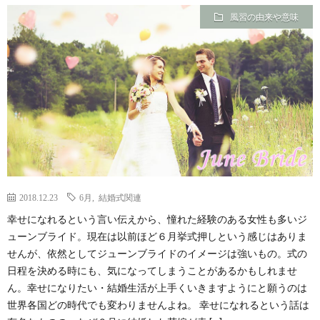
風習の由来や意味
2018.12.23
6月
,
結婚式関連
幸せになれるという言い伝えから、憧れた経験のある女性も多いジ
ューンブライド。現在は以前ほど６月挙式押しという感じはありま
せんが、依然としてジューンブライドのイメージは強いもの。式の
日程を決める時にも、気になってしまうことがあるかもしれませ
ん。幸せになりたい・結婚生活が上手くいきますようにと願うのは
世界各国どの時代でも変わりませんよね。 幸せになれるという話は