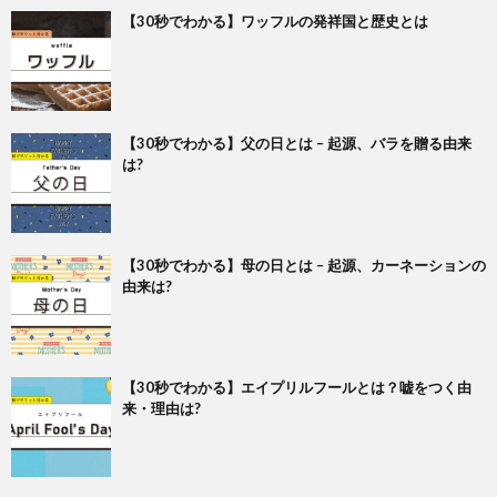
【30秒でわかる】ワッフルの発祥国と歴史とは
【30秒でわかる】父の日とは – 起源、バラを贈る由来
は?
【30秒でわかる】母の日とは – 起源、カーネーションの
由来は?
【30秒でわかる】エイプリルフールとは？嘘をつく由
来・理由は?