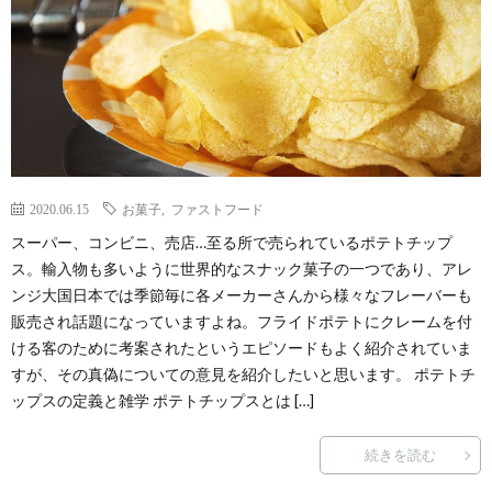
2020.06.15
お菓子
,
ファストフード
スーパー、コンビニ、売店…至る所で売られているポテトチップ
ス。輸入物も多いように世界的なスナック菓子の一つであり、アレ
ンジ大国日本では季節毎に各メーカーさんから様々なフレーバーも
販売され話題になっていますよね。フライドポテトにクレームを付
ける客のために考案されたというエピソードもよく紹介されていま
すが、その真偽についての意見を紹介したいと思います。 ポテトチ
ップスの定義と雑学 ポテトチップスとは […]
続きを読む