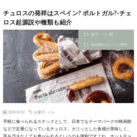
チュロスの発祥はスペイン? ポルトガル?-チェ
ロス起源説や種類も紹介
菓子・パン類
食品類のルーツと歴史
2020.02.02
お菓子
,
パン
手軽に食べられるスナックとして、日本でもテーマパークや映画館
などで定番になっているチュロス。カリッとした食感が美味しく、
手を汚さなくても食べられるというのも便利ですよね。ホットチョ