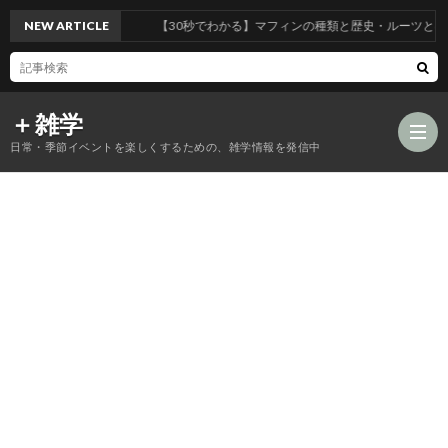
NEW ARTICLE
【30秒でわかる】マフィンの種類と歴史・ルーツとは
＋雑学
日常・季節イベントを楽しくするための、雑学情報を発信中
食
品
年
類
中
風
の
行
習