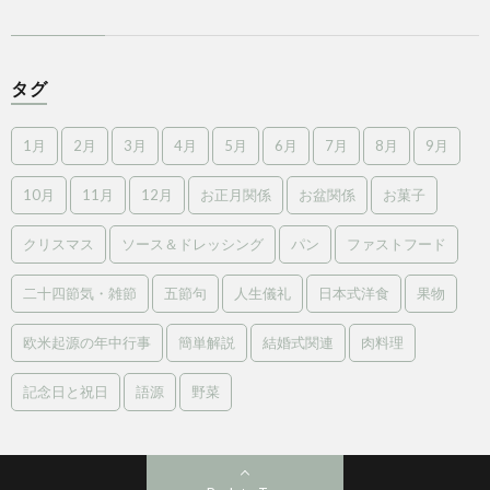
タグ
1月
2月
3月
4月
5月
6月
7月
8月
9月
10月
11月
12月
お正月関係
お盆関係
お菓子
クリスマス
ソース＆ドレッシング
パン
ファストフード
二十四節気・雑節
五節句
人生儀礼
日本式洋食
果物
欧米起源の年中行事
簡単解説
結婚式関連
肉料理
記念日と祝日
語源
野菜