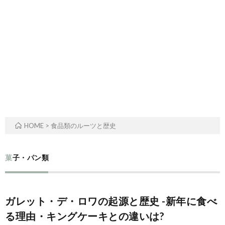
ル
事・
の
ー
季
由
ツ
節
来
と
の
や
歴
風
意
HOME
>
食品類のルーツと歴史
史
習
味
菓子・パン類
ガレット・デ・ロワの起源と歴史 -新年に食べ
る理由・キングケーキとの違いは?