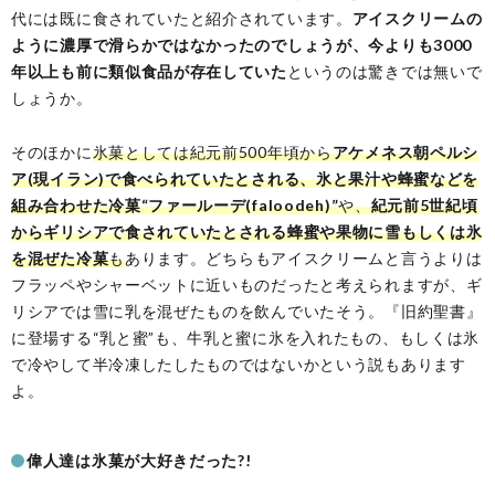
代には既に食されていたと紹介されています。
アイスクリームの
ように濃厚で滑らかではなかったのでしょうが、今よりも3000
年以上も前に類似食品が存在していた
というのは驚きでは無いで
しょうか。
そのほかに
氷菓としては紀元前500年頃から
アケメネス朝ペルシ
ア(現イラン)で食べられていたとされる、氷と果汁や蜂蜜などを
組み合わせた冷菓“ファールーデ(faloodeh)”
や、
紀元前5世紀頃
からギリシアで食されていたとされる蜂蜜や果物に雪もしくは氷
を混ぜた冷菓
も
あります。どちらもアイスクリームと言うよりは
フラッペやシャーベットに近いものだったと考えられますが、ギ
リシアでは雪に乳を混ぜたものを飲んでいたそう。『旧約聖書』
に登場する“乳と蜜”も、牛乳と蜜に氷を入れたもの、もしくは氷
で冷やして半冷凍したしたものではないかという説もあります
よ。
偉人達は氷菓が大好きだった?!