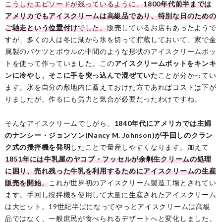
こうしたエピソードが残っているように、
1800年代前半までは
アメリカでもアイスクリームは高級品であり、特別な日のための
ご馳走という位置付け
でした。
販売しているお店もあったようで
すが、多くの人は冬に湖から氷を切って貯蔵しておいて、家で金
属製のバケツとボウルの中間のような形状のアイスクリームポッ
トを使って作っていました。この
アイスクリームポットをキンキ
ンに冷やし、そこに手を突っ込んで混ぜていた
ことが分かってい
ます。氷を自分の敷地内に蓄えておけた方であればコストは下が
りましたが、作るにも労力と気合が必要だったわけですね。
そんなアイスクリームでしがら、
1840年代にアメリカでは主婦
のナンシー・ジョンソン(Nancy M. Johnson)が手回しのクラン
ク式の攪拌機を発明
したことで量産しやすくなります。加えて
1851年には牛乳屋のヤコブ・フッセルが余剰生クリームの処理
に困り、売れ残った牛乳を利用するためにアイスクリームの生産
販売を開始
。
これが世界初のアイスクリーム製造工場とされてい
ます。手回し撹拌機を使用して大量に生産されたアイスクリーム
は大ヒット。19世紀半ばになってやっとアイスクリームは高級
品ではなく、一般庶民が食べられるデザートへと変化しました。