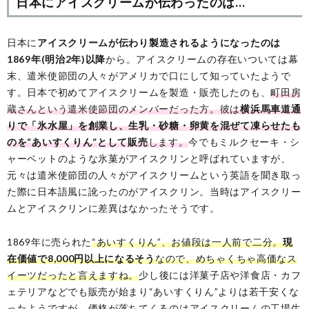
日本にアイスクリームが伝わったのは…
日本に
アイスクリームが伝わり製造されるようになったのは
1869年(明治2年)以降
から。アイスクリームの存在いついては幕
末、遣米使節団の人々がアメリカで口にして知っていたようで
す。日本で初めてアイスクリームを製造・販売したのも、
町田房
蔵さんという遣米使節団のメンバーだった方。彼は
横浜馬車道通
りで「氷水屋」を創業し、生乳・砂糖・卵黄を混ぜて凍らせたも
のを“あいすくりん”として販売
します。
今でもミルクセーキ・シ
ャーベットのような氷菓がアイスクリンと呼ばれていますが、
元々は遣米使節団の人々がアイスクリームという英語を聞き取っ
た際に日本語風に訛ったのがアイスクリン。当時はアイスクリー
ムとアイスクリンに差異はなかったそうです。
1869年に売られた
“あいすくりん”、お値段は一人前で二分。
現
在価値で8,000円以上になるそう
なので、めちゃくちゃ高価なス
イーツだったと言えますね。
少し後には洋菓子店や洋食店・カフ
ェテリアなどでも販売が始まり“あいすくりん”よりは若干安くな
ったようですが、価格が落ちてくるのはアイスクリームの工場生