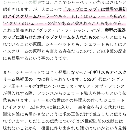
シャーベットの歴史
では、ここでシャーベットが売り出されたと
紹介されます。が、人によって
「
ル・プロコップ」は世界で最初
のアイスクリームパーラー
である、もしくはジェラートを広めた
“イタリアのジェラートの父”であると称されることもある存在。
これは販売された“グラス・ア・ラ・シャンティ”が、
卵型の磁器
カップに凍らせたホイップクリームを入れたもの
だったと伝えら
れていることが原因。シャーベットとも、ジェラートもしくはア
イスクリームの原型とも言える存在だったので、どの冷菓の歴史
にも登場するという事のようです。
また、シャーベットでは全く登場しなかった
イギリスもアイスク
リーム発祥国の一つ
に数えられています。1620年代にイングラ
ンド王チャールズ1世にヘンリエッタ・マリア・オブ・フランス
が輿入れする際、フランスからジェラート職人を伴ったという伝
承もあります。チャールズ1世はその料理人の作ったジェラート
(アイスクリーム)を大いに気に入り、一生年金を与える代わりに
製法を誰にも明かさないように求め王族だけで独占したと伝えら
れています。ただしこの伝承については19世紀以前の文献には
現れないことから、後世に作り出された話ではないかという見解