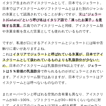
イタリア生まれのアイスクリームとして、日本でもジェラート。
日本ではアイスクリームやソフトクリームとはまた別のジャンル
の氷菓として認識されていることが多いですが、
実は
“ジェラー
ト(Gelato)”という呼び名はイタリア語で「凍ったお菓子」を意
味する言葉
。
広義でのアイスクリームと同様、アイスクリーム類
や氷菓全般を含んだ言葉としても使われているものです。
ですが、私達が口にするアイスクリームとジェラートには味や舌
触りに違いがありますよね。
これは
イタリアでジェラートと呼ばれている氷菓が、日本でアイ
スクリームとして扱われているものよりも乳脂肪分が少ない
た
め。
日本のアイスクリームは乳脂肪分8%以上ですが、
ジェラー
トは５％前後の乳脂肪分
で作られるものがポピュラーとされてい
ます。アイスクリーム類ではありますが、日本でジェラートはア
イスクリームとは呼べないものなのです。
またオーバーランと呼ばれる空気の含有量も異なり、アイスクリ
ームが60～100％、ソフトクリームが30～80％くらいなのに対
して、イタリアのジェラートは20％～40％程度。オーバーラン