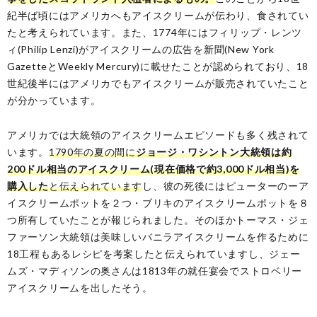
紀半ば頃にはアメリカへもアイスクリームが伝わり、食されてい
たと考えられています。また、1774年にはフィリップ・レンツ
ィ(Philip Lenzi)がアイスクリームの広告を新聞(New York
GazetteとWeekly Mercury)に載せたことが認められており、18
世紀後半にはアメリカでもアイスクリームが販売されていたこと
が分かっています。
アメリカでは大統領のアイスクリームエピソードも多く残されて
います。
1790年の夏の間に
ジョージ・ワシントン大統領は約
200ドル相当のアイスクリーム(現在価格で約3,000ドル相当)を
購入した
と伝えられています
し、彼の死後にはピューターのーア
イスクリームポットを２つ・ブリキのアイスクリームポットを８
つ所有していたことが報じられました。そのほかトーマス・ジェ
ファーソン大統領は美味しいバニラアイスクリームを作るために
18工程もあるレシピを考案したと伝えられていますし、ジェー
ムズ・マディソンの奥さんは1813年の就任宴会でストロベリー
アイスクリームを出したそう。