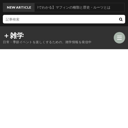
NEW ARTICLE
【30秒でわかる】マフィンの種類と歴史・ルーツとは
＋雑学
日常・季節イベントを楽しくするための、雑学情報を発信中
食
品
年
類
中
風
の
行
習