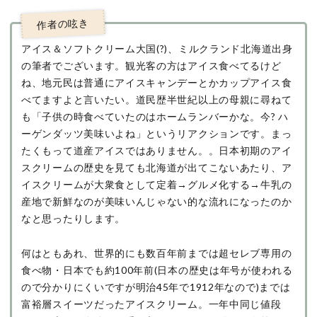
アイス＆ソフトクリーム大国(?)、ミルクランド北海道出身
の筆者でございます。観光客の方はアイス食べてるけど
ね、地元民は普通にアイスキャンデーとかカップアイス食
べてますよと言いたい。道民歴半世紀以上の母親に尋ねて
も「子供の時食べていたのはホームランバーかな。今? ハ
ーゲンダッツ美味いよね」というリアクションです。まっ
たくもって道産アイスではありません。。日本初期のアイ
スクリームの歴史を見ても北海道が出てこないあたり、ア
イスクリームが大衆食として定着→グルメ化する→牛乳の
産地で新鮮なのが美味いんじゃない的な流れになったのか
なと思ったりします。
何はともあれ、世界的にも数百年前までは超セレブ専用の
食べ物・日本でも約100年前(日本の歴史は年号が使われる
ので分かりにくいですが明治45年で1912年なので)までは
富裕層スイーツだったアイスクリーム。一年中同じ値段