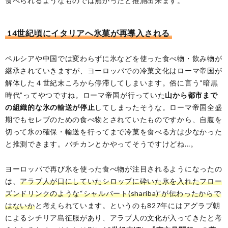
食べられるようなものでは無かったと推測出来ます。
14世紀頃にイタリアへ氷菓が再導入される
ペルシアや中国では変わらずに氷などを使った食べ物・飲み物が
継承されていきますが、ヨーロッパでの冷菓文化はローマ帝国が
解体した４世紀末ころから停滞してしまいます。俗に言う“暗黒
時代”ってやつですね。ローマ帝国が行っていた
山から都市まで
の組織的な氷の輸送が停止
してしまったそうな。ローマ帝国全盛
期でもセレブのための食べ物とされていたものですから、自腹を
切って氷の確保・輸送を行ってまで冷菓を食べる方は少なかった
と推測できます。バチカンとかやってそうですけどね…。
ヨーロッパで再び氷を使った食べ物が注目されるようになったの
は、
アラブ人が口にしていたシロップに砕いた氷を入れたフロー
ズンドリンクのような“シャルバート(shariba)”が伝わったからで
はないか
と考えられています。というのも827年にはアグラブ朝
によるシチリア島征服があり、アラブ人の文化が入ってきたと考