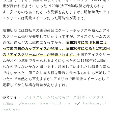
産が行われるようになった1920年(大正9年)以降と考えられま
す。安いものもあったという見解もありますが、明治時代のアイ
スクリームは高級スイーツだった可能性が高そう。
昭和初期には自転車の後部荷台にクーラーボックスを積んたアイ
スクリーム売りが登場していたようですが、アイスクリームの大
衆化が進んだのは戦後になってから。
昭和28年に雪印乳業によ
って国内初のカップアイスが登場し、昭和30年になると1本10円
の「アイスクリームバー」が発売
されます。
全国でアイスクリー
ムがおやつ感覚で食べられるようになったのは1950年代以降か
らなのではないかなと思います。鎖国していましたし酪農も盛ん
ではなかった、第二次世界大戦は普通に食べるものにも不足して
いたので当然とも言えますが…アメリカで庶民派スイーツとして
定着してから結構な時差がありますね。
参考サイト：
アイスクリームなんでもブック(日本アイスクリー
ム協会)
／
ice cream & ice – Food Timeline
／
The History of
Ice Cream