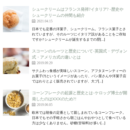
シュークリームはフランス発祥?イタリア? -歴史や
シュークリームの仲間も紹介
2021.04.15
日本でも定番の洋菓子、シュークリーム。フランス菓子とさ
れていますが、そのルーツにイタリア説があることをご存知
ですか? シュークリームが誕生するまでの歴[…]
スコーンのルーツと歴史について-英国式・デヴォン
式・アメリカ式の違いとは
2019.09.29
サクふわっ食感が美味しいスコーン。アフタヌーンティーの
お菓子(?)というイメージがあったり、パン屋さんや洋菓子店
ではわりとよく販売されていますが、大ブ[…]
コーンフレークの起源と歴史とは-ケロッグ博士が開
発したのはXXXのため?!
2019.06.05
欧米では朝食の定番として親しまれているコーンフレーク。
日本でもその手軽さから朝ごはんやおやつとして食べている
方は少なくありません。砂糖(甘味料)が多い[…]