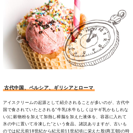
古代中国、ペルシア、ギリシアとローマ
アイスクリームの起源として紹介されることが多いのが、古代中
国で食されていたとされる“牛乳(水牛もしくはヤギ乳かもしれな
い)に穀物粉を加えて加熱し樟脳を加えた液体を、容器に入れて
氷の中に置いて冷凍した”という食品。諸説ありますが、古いも
のでは紀元前18世紀から紀元前11世紀頃に栄えた殷(商王朝)の時