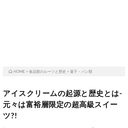
ル
事・
の
ー
季
由
ツ
節
来
と
の
や
歴
風
意
HOME
>
食品類のルーツと歴史
>
菓子・パン類
史
習
味
アイスクリームの起源と歴史とは-
元々は富裕層限定の超高級スイー
ツ?!