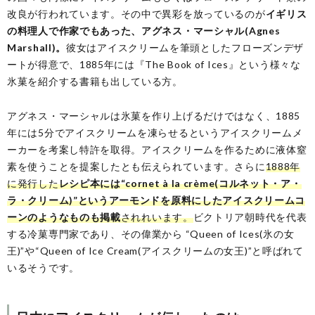
改良が行われています。その中で異彩を放っているのが
イギリス
の料理人で作家でもあった、アグネス・マーシャル(Agnes
Marshall)。
彼女はアイスクリームを筆頭としたフローズンデザ
ートが得意で、1885年には『The Book of Ices』という様々な
氷菓を紹介する書籍も出している方。
アグネス・マーシャルは氷菓を作り上げるだけではなく、1885
年には5分でアイスクリームを凍らせるというアイスクリームメ
ーカーを考案し特許を取得。アイスクリームを作るために液体窒
素を使うことを提案したとも伝えられています。さらに
1888年
に発行した
レシピ本には“cornet à la crème(コルネット・ア・
ラ・クリーム)”というアーモンドを原料にしたアイスクリームコ
ーンのようなものも掲載
されれいます。
ビクトリア朝時代を代表
する冷菓専門家であり、その偉業から “Queen of Ices(氷の女
王)”や“Queen of Ice Cream(アイスクリームの女王)”と呼ばれて
いるそうです。