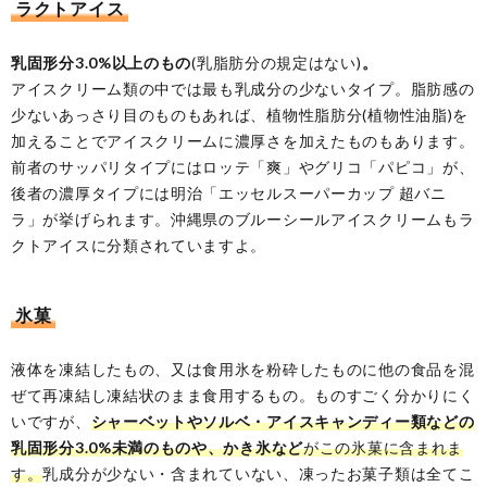
ラクトアイス
乳固形分3.0%以上のもの
(乳脂肪分の規定はない)
。
アイスクリーム類の中では最も乳成分の少ないタイプ。脂肪感の
少ないあっさり目のものもあれば、植物性脂肪分(植物性油脂)を
加えることでアイスクリームに濃厚さを加えたものもあります。
前者のサッパリタイプにはロッテ「爽」やグリコ「パピコ」が、
後者の濃厚タイプには明治「エッセルスーパーカップ 超バニ
ラ」が挙げられます。沖縄県のブルーシールアイスクリームもラ
クトアイスに分類されていますよ。
氷菓
液体を凍結したもの、又は食用氷を粉砕したものに他の食品を混
ぜて再凍結し凍結状のまま食用するもの。ものすごく分かりにく
いですが、
シャーベットやソルベ・アイスキャンディー類などの
乳固形分3.0%未満のものや、かき氷など
がこの氷菓に含まれま
す。
乳成分が少ない・含まれていない、凍ったお菓子類は全てこ