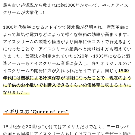
最も古い起源説から数えれば約3000年かかって、やっとアイス
クリームが大衆化…！
1800年代後半になるとドイツで製氷機が発明され、産業革命に
よって蒸気や電力などによって様々な技術の効率が高まります。
アイスクリームの製造や輸送がより簡単に低コストで行えるよう
になったことで、アイスクリーム産業へと乗り出す方も増えてい
きました。禁酒法が制定されていた1920年～1933年になると酒
造メーカーもアイスクリーム産業に参入し、各社オリジナルのア
イスクリームの開発に力が入れられたそうですよ。同じく
1930
年代には機械による冷凍保存が可能になったことで、現在のよう
に子供のお小遣いでも購入できるくらいの価格帯に
収まるように
なりました。
イギリスの “Queen of Ices”
19世紀から20世紀にかけてはアメリカだけでなく、ヨーロッパ
の国々も同様にアイスクリームもしくはフローズンデザート類の