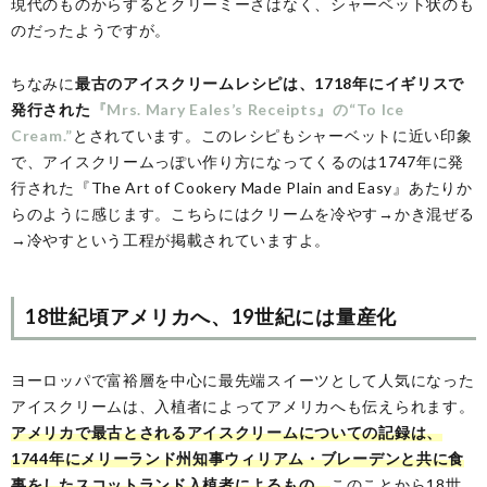
現代のものからするとクリーミーさはなく、シャーベット状のも
のだったようですが。
ちなみに
最古のアイスクリームレシピは、1718年にイギリスで
発行された
『Mrs. Mary Eales’s Receipts』の
“To Ice
Cream.”
とされています。このレシピもシャーベットに近い印象
で、アイスクリームっぽい作り方になってくるのは1747年に発
行された『The Art of Cookery Made Plain and Easy』あたりか
らのように感じます。こちらにはクリームを冷やす→かき混ぜる
→冷やすという工程が掲載されていますよ。
18世紀頃アメリカへ、19世紀には量産化
ヨーロッパで富裕層を中心に最先端スイーツとして人気になった
アイスクリームは、入植者によってアメリカへも伝えられます。
アメリカで最古とされるアイスクリームについての記録は、
1744年にメリーランド州知事ウィリアム・ブレーデンと共に食
事をしたスコットランド入植者によるもの。
このことから18世