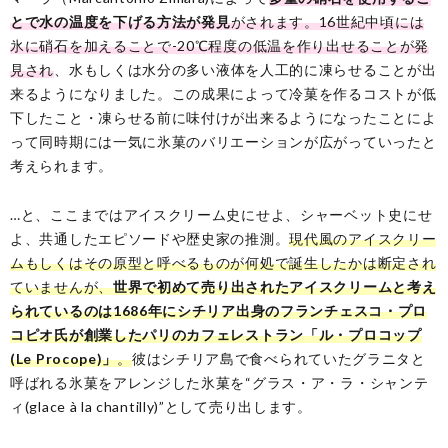
とで水の温度を下げる方法が発見
がされます。16世紀中頃には
氷に硝石を加えることで-20℃程度の低温を作り出せることが発
見され
、水もしくは水分の多い液体を人工的に凍らせることが出
来るようになりました。この成果によって冷菓を作るコストが低
下したこと・凍らせる前に味付けが出来るようになったことによ
って同時期には一気に氷菓のバリエーションが広がっていったと
考えられます。
…と、ここまではアイスクリーム史にせよ、シャーベット史にせ
よ、共通したエピソードや歴史家の推測。
現代風のアイスクリー
ムもしくはその原型と呼べるものが何処で誕生したかは断定され
ていませんが、
世界で初めて売り出されたアイスクリームと考え
られているのは1686年にシチリア出身のフランチェスコ・プロ
コピオ氏が創業したパリのカフェレストラン「ル・プロコップ
(Le Procope)」
。
彼はシチリア島で食べられていたグラニタと
呼ばれる氷菓をアレンジした氷菓を“グラス・ア・ラ・シャンテ
ィ(glace à la chantilly)”として売り出します。