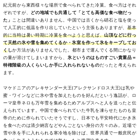
紀元前から東西様々な場所で食べられてきた冷菓。食べ方はそれ
ぞれですが、
どの地域でも共通して「とても高価な食べ物だっ
た」
ことは間違いありません。中国では古くから硝石と塩を使っ
て人工的に低温を作り出していたという主張もありますが、
基本
的に当時は暑い時期に冷菓を食べようと思えば、
山頂などに行っ
て天然の氷や雪を集めてくるか・氷室を作って氷をキープしてお
く
し
か方法がありませんでした。都市まで運んでくる間にかなり
の量が溶けてしまいますから、
氷というのはものすごい貴重品＝
特権階級の人くらいしか手に入れられないもの
だったと考えられ
ます。
マケドニアのアレキサンダー大王(アレクサンドロス大王)は乳や
蜜・ワインなどに氷や雪を加えたものを好んだという逸話が、ロ
ーマ皇帝ネロも万年雪を集めるためアルプスへと人を送ったと伝
えられています。中国で食べられていた牛乳を凍らせたものも皇
帝のために作られていたそうですし、日本でも平安時代にかき氷
を食べたのは清少納言などやんごとない身分の方々のみ。近場で
雪や氷を手に入れられる寒冷地を除けば、世界共通で一般庶民が