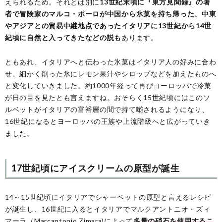
えられるため。それとは別に
13世紀末頃に『東方見聞録』の著
者で冒険家のマルコ・ポーロが中国から氷菓を持ち帰った、中東
やアジアとの貿易中継地点であったイタリアに13世紀から14世
紀頃に自然と入ってきたなどの説も
あります。
ともあれ、イタリアへと伝わった氷菓はイタリア人の好みに合わ
せ、細かく削った氷にレモン果汁やシロップなどを加えたものへ
と変化していきました。約1000年経って再びヨーロッパで冷菓
が日の目を見たとも言えますね。おそらく15世紀頃にはこのソ
ルベットがイタリアの富裕層の間で持て囃されるようになり、
16世紀になるとヨーロッパの王族や上流階級へと広がっていき
ました。
17世紀頃にアイスクリームの原型が誕生
14～15世紀頃にイタリアでシャーベットの原型と言えるレシピ
が誕生し、16世紀に入るとイタリアでマルクアントニオ・ズィ
マーラ（Marcantonio Zimara)によって
多量の硝石を使用するこ