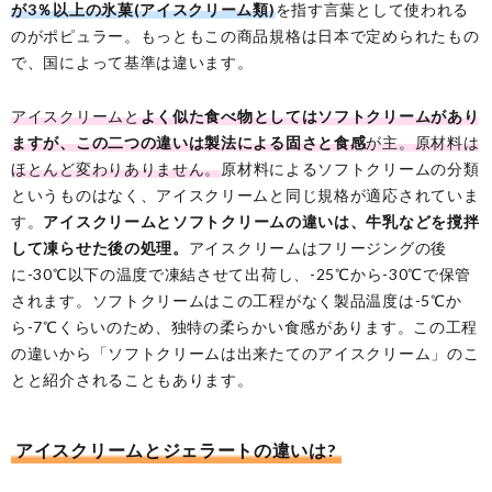
が3％以上の氷菓(アイスクリーム類)
を指す言葉として使われる
のがポピュラー。もっともこの商品規格は日本で定められたもの
で、国によって基準は違います。
アイスクリームと
よく似た食べ物としてはソフトクリームがあり
ますが、この二つの違いは製法による固さと食感
が主。原材料は
ほとんど変わりありません。
原材料によるソフトクリームの分類
というものはなく、アイスクリームと同じ規格が適応されていま
す。
アイスクリームとソフトクリームの違いは、牛乳などを撹拌
して凍らせた後の処理。
アイスクリームはフリージングの後
に-30℃以下の温度で凍結させて出荷し、-25℃から-30℃で保管
されます。ソフトクリームはこの工程がなく製品温度は-5℃か
ら-7℃くらいのため、独特の柔らかい食感があります。この工程
の違いから「ソフトクリームは出来たてのアイスクリーム」のこ
とと紹介されることもあります。
アイスクリームとジェラートの違いは?