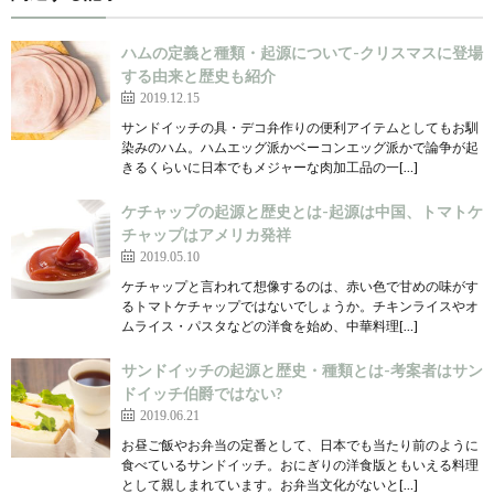
ハムの定義と種類・起源について-クリスマスに登場
する由来と歴史も紹介
2019.12.15
サンドイッチの具・デコ弁作りの便利アイテムとしてもお馴
染みのハム。ハムエッグ派かベーコンエッグ派かで論争が起
きるくらいに日本でもメジャーな肉加工品の一[…]
ケチャップの起源と歴史とは-起源は中国、トマトケ
チャップはアメリカ発祥
2019.05.10
ケチャップと言われて想像するのは、赤い色で甘めの味がす
るトマトケチャップではないでしょうか。チキンライスやオ
ムライス・パスタなどの洋食を始め、中華料理[…]
サンドイッチの起源と歴史・種類とは-考案者はサン
ドイッチ伯爵ではない?
2019.06.21
お昼ご飯やお弁当の定番として、日本でも当たり前のように
食べているサンドイッチ。おにぎりの洋食版ともいえる料理
として親しまれています。お弁当文化がないと[…]