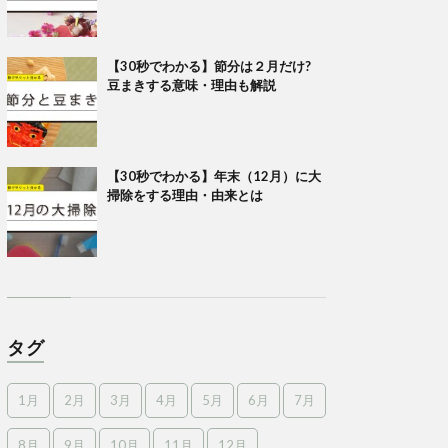
【30秒でわかる】節分は２月だけ?
豆まきする意味・理由も解説
【30秒でわかる】年末（12月）に大
掃除をする理由・由来とは
タグ
1月
2月
3月
4月
5月
6月
7月
8月
9月
10月
11月
12月