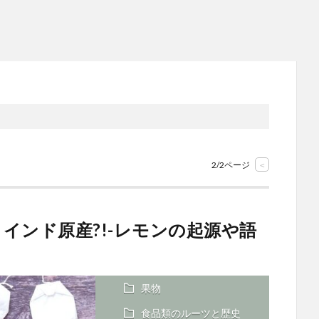
2/2ページ
<
インド原産?!-レモンの起源や語
果物
食品類のルーツと歴史