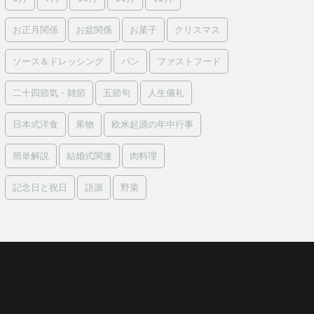
お正月関係
お盆関係
お菓子
クリスマス
ソース＆ドレッシング
パン
ファストフード
二十四節気・雑節
五節句
人生儀礼
日本式洋食
果物
欧米起源の年中行事
簡単解説
結婚式関連
肉料理
記念日と祝日
語源
野菜