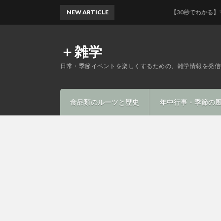
NEW ARTICLE
【30秒でわかる】マフィ
＋雑学
日常・季節イベントを楽しくするための、雑学情報を発信
食品類のルーツと歴史
年中行事・季節の