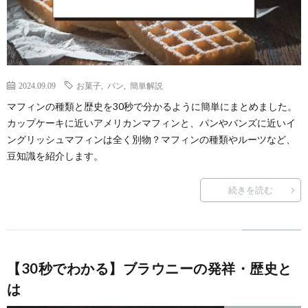
ル
事・
の
ー
季
由
2024.09.09
お菓子
,
パン
,
簡単解説
ツ
節
来
マフィンの種類と歴史を30秒で分かるように簡単にまとめました。
カップケーキに近いアメリカンマフィンと、パンやバンズに近いイ
と
の
や
ングリッシュマフィンは全く別物？マフィンの種類やルーツなど、
豆知識を紹介します。
歴
風
意
続きを読む
史
習
味
【30秒でわかる】ブラウニーの発祥・歴史と
は