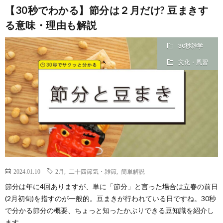
【30秒でわかる】節分は２月だけ? 豆まきす
る意味・理由も解説
30秒雑学
文化・風習
2024.01.10
2月
,
二十四節気・雑節
,
簡単解説
節分は年に4回ありますが、単に「節分」と言った場合は立春の前日
(2月初旬)を指すのが一般的。豆まきが行われている日ですね。30秒
で分かる節分の概要、ちょっと知ったかぶりできる豆知識を紹介し
ます。