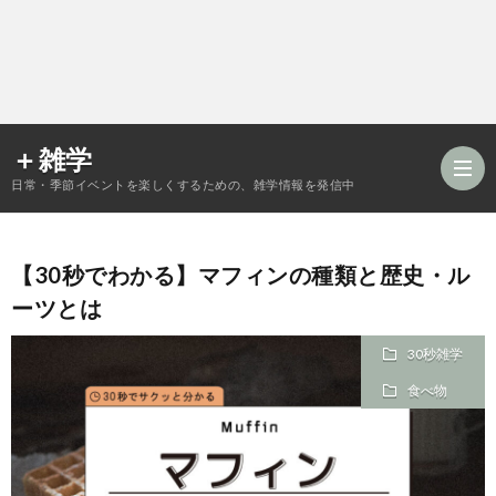
＋雑学
日常・季節イベントを楽しくするための、雑学情報を発信中
【30秒でわかる】マフィンの種類と歴史・ル
食
ーツとは
品
年
30秒雑学
食べ物
類
中
風
の
行
習