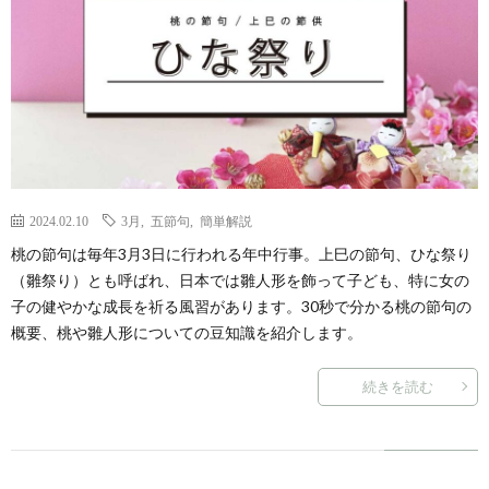
2024.02.10
3月
,
五節句
,
簡単解説
桃の節句は毎年3月3日に行われる年中行事。上巳の節句、ひな祭り
（雛祭り）とも呼ばれ、日本では雛人形を飾って子ども、特に女の
子の健やかな成長を祈る風習があります。30秒で分かる桃の節句の
概要、桃や雛人形についての豆知識を紹介します。
続きを読む