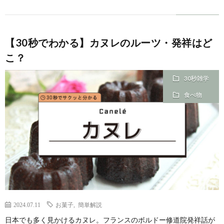
【30秒でわかる】カヌレのルーツ・発祥はど
こ？
30秒雑学
食べ物
2024.07.11
お菓子
,
簡単解説
日本でも多く見かけるカヌレ。フランスのボルドー修道院発祥話が