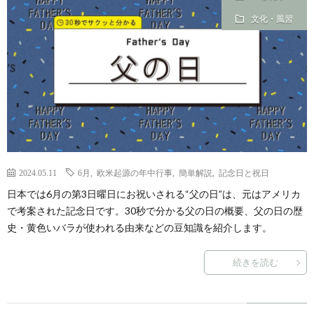
文化・風習
2024.05.11
6月
,
欧米起源の年中行事
,
簡単解説
,
記念日と祝日
日本では6月の第3日曜日にお祝いされる“父の日”は、元はアメリカ
で考案された記念日です。30秒で分かる父の日の概要、父の日の歴
史・黄色いバラが使われる由来などの豆知識を紹介します。
続きを読む