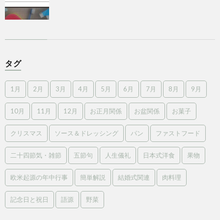
タグ
1月
2月
3月
4月
5月
6月
7月
8月
9月
10月
11月
12月
お正月関係
お盆関係
お菓子
クリスマス
ソース＆ドレッシング
パン
ファストフード
二十四節気・雑節
五節句
人生儀礼
日本式洋食
果物
欧米起源の年中行事
簡単解説
結婚式関連
肉料理
記念日と祝日
語源
野菜